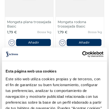
Mongeta plana trossejada
Mongeta rodona
Basic
trossejada Basic
1,79 €
1,79 €
Bossa 1kg
Bossa 1kg
Añadir
Añadir
Esta página web usa cookies
Este sitio web utiliza cookies propias y de terceros, con
el fin de garantizar su buen funcionamiento, configurar
tus preferencias, analizar tu comportamiento de
navegación y mostrarte publicidad relacionada con tus
preferencias sobre la base de un perfil elaborado a partir
Revoltim d'alls, espàrrecs
Espàrrec de marge extrafi
i gambes
de tus hábitos de navegación. Puedes “Aceptar cookies”