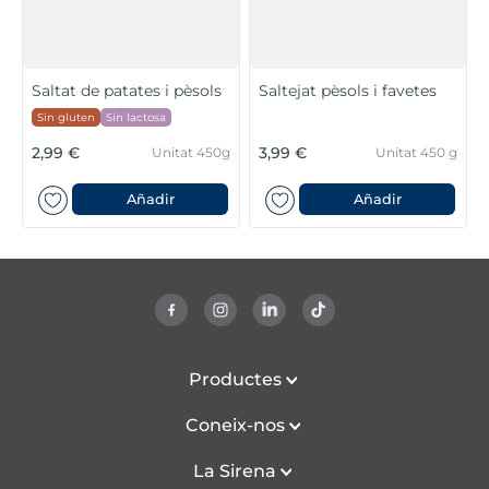
Saltat de patates i pèsols
Saltejat pèsols i favetes
Sin gluten
Sin lactosa
2,99 €
3,99 €
Unitat 450g
Unitat 450 g
Añadir
Añadir
Productes
Coneix-nos
La Sirena