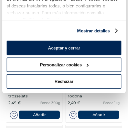
3,49 €
3,49 €
si deseas instalarlas todas, o bien configurarlas o
Bossa 450 g
Bossa 300g
rechazar su uso. Para más información consulta
Añadir
Añadir
nuestra
Política de Cookies.
Mostrar detalles
Aceptar y cerrar
Personalizar cookies
Rechazar
Espàrrecs de marge
Mongeta trossejada
trossejats
rodona
2,49 €
2,49 €
Bossa 300g
Bossa 1kg
Añadir
Añadir