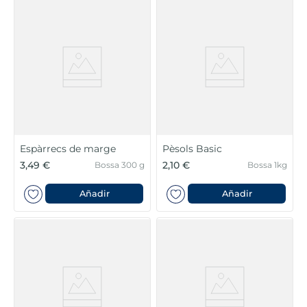
Espàrrecs de marge
Pèsols Basic
3,49 €
2,10 €
Bossa 300 g
Bossa 1kg
Añadir
Añadir