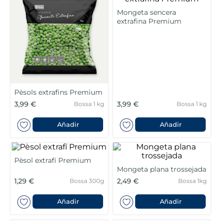
6
.
pan bao
Mongeta sencera
extrafina Premium
7
.
menus
8
.
helados polos
9
.
calamar sirena
Pèsols extrafins Premium
10
.
salmó premium
3,99 €
3,99 €
Bossa 1 kg
Bossa 1 kg
Añadir
Añadir
Pèsol extrafí Premium
Mongeta plana trossejada
1,29 €
2,49 €
Bossa 300g
Bossa 1kg
Añadir
Añadir