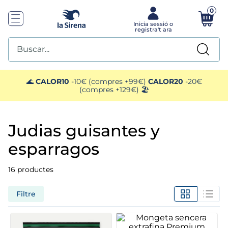
0
Buscar...
TOP SEARCHES
🌊
CALOR10
-10€ (compres +99€)
CALOR20
-20€
(compres +129€) 🏖️
1
.
plato preparado
judias guisantes y
2
.
ensaladilla
esparragos
3
.
gelats sirena
16
productes
4
.
vegan
Filtre
5
.
preparado paella