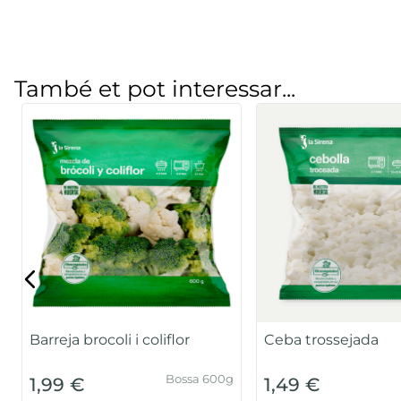
També et pot interessar...
Barreja brocoli i coliflor
Ceba trossejada
Bossa 600g
1,99 €
1,49 €