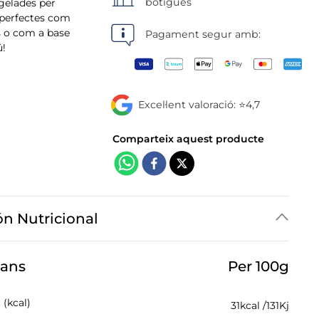
botigues
gelades per
n perfectes com
ts o com a base
Pagament segur amb:
ú!
Excel·lent valoració: ⭐4,7
ón Nutricional
jans
Per 100g
 (kcal)
31
kcal /
131
Kj