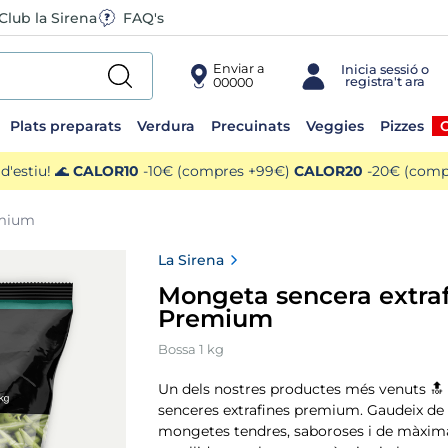
Club la Sirena
FAQ's
Enviar a
00000
Plats preparats
Verdura
Precuinats
Veggies
Pizzes
O
'estiu! 🌊
CALOR10
-10€ (compres +99€)
CALOR20
-20€ (compr
emium
La Sirena
Mongeta sencera extra
Premium
Bossa 1 kg
Un dels nostres productes més venuts 🔝
senceres extrafines premium. Gaudeix de 
mongetes tendres, saboroses i de màxima