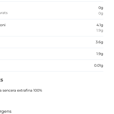
0
g
urats
0
g
boni
4.1
g
1.9
g
3.6
g
1.9
g
0.01
g
ts
 sencera extrafina 100%
èrgens