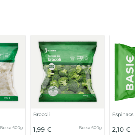
Brocoli
Espinacs 
Bossa 600g
Bossa 600g
1,99 €
2,10 €