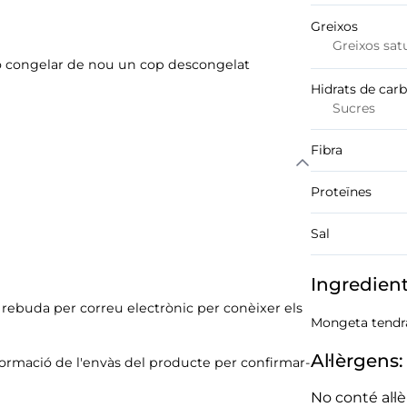
Greixos
Greixos sat
No congelar de nou un cop descongelat
Hidrats de car
Sucres
Fibra
Proteïnes
Sal
Ingredien
ó rebuda per correu electrònic per conèixer els
Mongeta tendra
Al·lèrgens:
formació de l'envàs del producte per confirmar-
No conté al·l