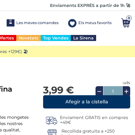
Enviaments EXPRÉS a partir de 1h 🚀
0
Les meves comandes
Els meus favorits
fertes
Novetats
Top Vendes
La Sirena
es +129€) 🏖️
uds
3,99 €
fina
 les mongetes
Enviament GRATIS en compres
+49€
les nostres
 qualitat,
Recollida gratuïta a +250