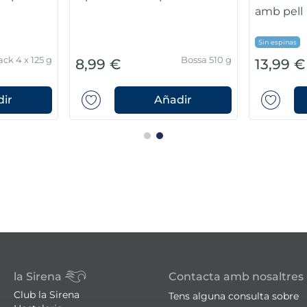
remium
in espinas
Sin espinas
Pack 4 un
Pack 
5,99 €
5,99 €
Añadir
Añadir
la Sirena
Contacta amb nosaltres
Club la Sirena
Tens alguna consulta sobre