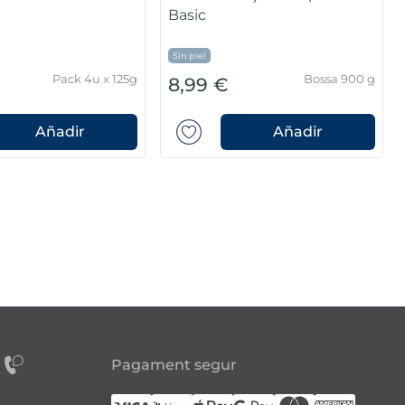
Sin espinas
Sin espinas
Sin piel
180 g
Pack 180 g
5,99 €
7,49 €
Añadir
Pagament segur