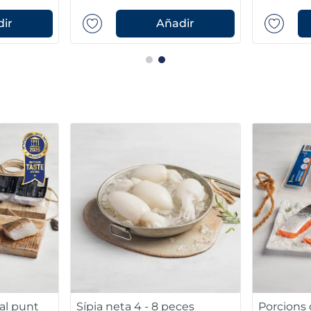
ir
Añadir
loms de lluç austral MSC
Filets de llobarro Premi