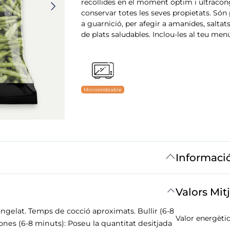
recollides en el moment òptim i ultracon
conservar totes les seves propietats. Só
a guarnició, per afegir a amanides, salta
de plats saludables. Inclou-les al teu men
Microondeable
Informaci
Valors Mit
ngelat. Temps de cocció aproximats. Bullir (6-8
Valor energètic
nes (6-8 minuts): Poseu la quantitat desitjada