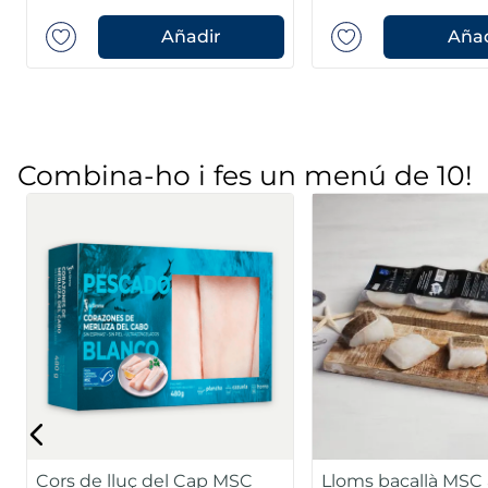
Añadir
Añad
Combina-ho i fes un menú de 10!
almó noruec
Filets de salmó Premium
L