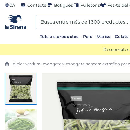
CA
Contacte
Botigues
Fulletons
Fes-te del 
Busca entre més de 1.300 productes...
Tots els productes
Peix
Marisc
Gelats
EARCHES
Descomptes d
scos
verdura
mongetes
mongeta sencera extrafina pr
ts sirena
ladilla
oli
us
llon