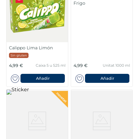
Frigo
Calippo Lima Limón
Sin gluten
4,99 €
4,99 €
Caixa 5 u 525 ml
Unitat 1000 ml
Añadir
Añadir