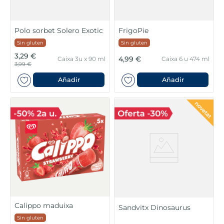
Polo sorbet Solero Exotic
FrigoPie
Sin gluten
Sin gluten
3,29 €
4,99 €
Caixa 3u x 90 ml
Caixa 6 u 474 ml
3,99 €
Añadir
Añadir
Calippo maduixa
Sandvitx Dinosaurus
Sin gluten