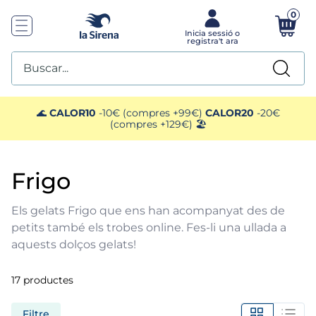
0
Buscar...
TOP SEARCHES
🌊
CALOR10
-10€ (compres +99€)
CALOR20
-20€
(compres +129€) 🏖️
1
.
helados sirena
frigo
2
.
gambas
Els gelats Frigo que ens han acompanyat des de
3
.
patatas
petits també els trobes online. Fes-li una ullada a
aquests dolços gelats!
4
.
gamba
17
productes
5
.
verduras
Filtre