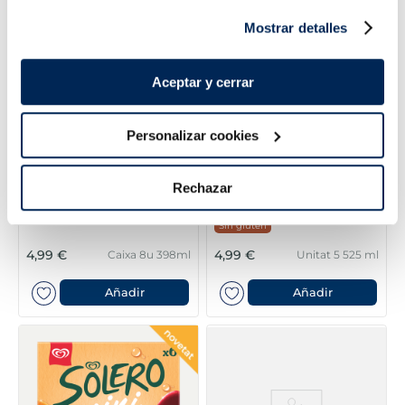
Mostrar detalles
Aceptar y cerrar
Personalizar cookies
Rechazar
Kids mix Frigo
Calippo Cola
Sin gluten
4,99 €
4,99 €
Caixa 8u 398ml
Unitat 5 525 ml
Añadir
Añadir