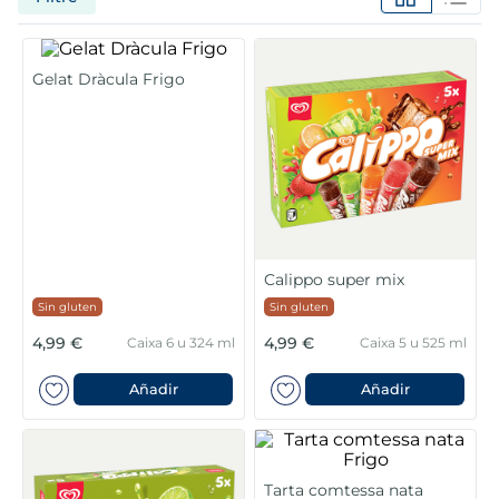
6
.
croquetas
7
.
canelones
Gelat Dràcula Frigo
8
.
listísimos
9
.
gambon
10
.
pollo
Calippo super mix
Sin gluten
Sin gluten
4,99 €
4,99 €
Caixa 6 u 324 ml
Caixa 5 u 525 ml
Añadir
Añadir
Tarta comtessa nata