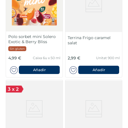
Polo sorbet mini Solero
Terrina Frigo caramel
Exotic & Berry Bliss
salat
Sin gluten
4,99 €
2,99 €
Caixa 6u x 50 ml
Unitat 900 ml
Añadir
Añadir