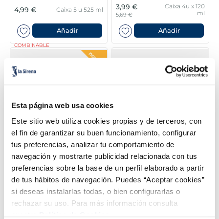
3,99 €
Caixa 4u x 120
4,99 €
Caixa 5 u 525 ml
ml
5,69 €
Añadir
Añadir
COMBINABLE
Esta página web usa cookies
Este sitio web utiliza cookies propias y de terceros, con
el fin de garantizar su buen funcionamiento, configurar
tus preferencias, analizar tu comportamiento de
Polo Frigurón
Gelats Mini Milk
navegación y mostrarte publicidad relacionada con tus
preferencias sobre la base de un perfil elaborado a partir
Sin gluten
de tus hábitos de navegación. Puedes “Aceptar cookies”
Unitats 10 350
2,99 €
4,99 €
Caixa 4u x 70 ml
ml
si deseas instalarlas todas, o bien configurarlas o
rechazar su uso. Para más información consulta
Añadir
Añadir
nuestra
Política de Cookies.