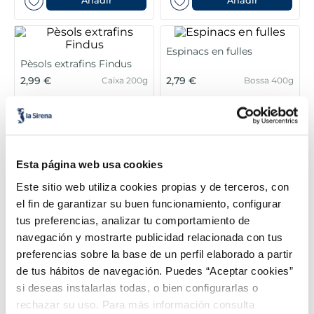
6
.
gelats sirena
Añadir
Añadir
7
.
menus
Espinacs en fulles
Pèsols extrafins Findus
8
.
calamar sirena
2,99 €
2,79 €
Caixa 200g
Bossa 400g
9
.
salmó premium
Añadir
Añadir
10
.
helados polos
Esta página web usa cookies
Este sitio web utiliza cookies propias y de terceros, con
el fin de garantizar su buen funcionamiento, configurar
tus preferencias, analizar tu comportamiento de
navegación y mostrarte publicidad relacionada con tus
preferencias sobre la base de un perfil elaborado a partir
de tus hábitos de navegación. Puedes “Aceptar cookies”
si deseas instalarlas todas, o bien configurarlas o
Filets de peix a la llimona
Fish Tenders Findus
Findus
rechazar su uso. Para más información consulta