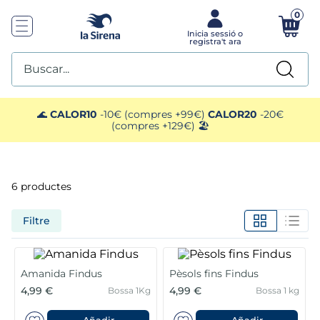
0
Buscar...
TOP SEARCHES
🌊
CALOR10
-10€ (compres +99€)
CALOR20
-20€
(compres +129€) 🏖️
1
.
mejillones
2
.
pimientos
6
productes
3
.
mango
Filtre
4
.
edamame
Amanida Findus
Pèsols fins Findus
5
.
ensaladilla
4,99 €
4,99 €
Bossa 1Kg
Bossa 1 kg