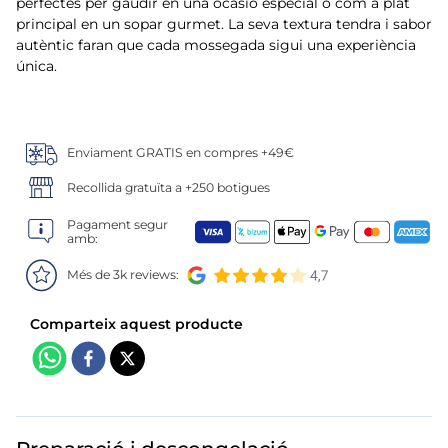
6
.
mejillon
perfectes per gaudir en una ocasió especial o com a plat
principal en un sopar gurmet. La seva textura tendra i sabor
autèntic faran que cada mossegada sigui una experiència
7
.
calamar sirena
única.
8
.
salmó premium
9
.
tequeños
Enviament GRATIS en compres +49€
Recollida gratuïta a +250 botigues
10
.
gambas peladas
Pagament segur
amb:
Més de 3k reviews: