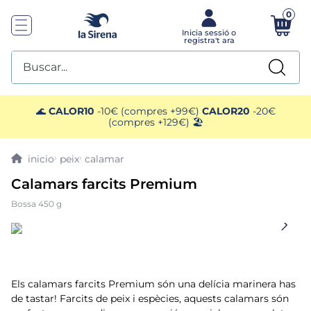
0
Buscar...
TOP SEARCHES
🌊
CALOR10
-10€ (compres +99€)
CALOR20
-20€
(compres +129€) 🏖️
1
.
mariscos
peix
calamar
2
.
gelats sirena
Calamars farcits Premium
Bossa 450 g
3
.
ensaladilla
4
.
brocoli
5
.
menus
Els calamars farcits Premium són una delícia marinera has
de tastar! Farcits de peix i espècies, aquests calamars són