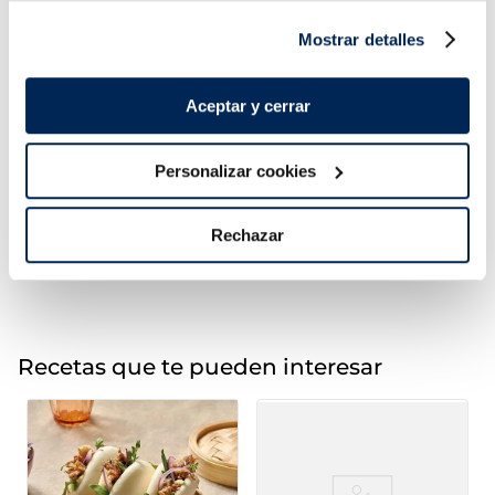
Mostrar detalles
Aceptar y cerrar
Brocoli
Arròs amb bolets
1,99 €
2,99 €
Bossa 600g
Bossa 500 g
Personalizar cookies
Añadir
Añadir
Rechazar
Recetas que te pueden interesar