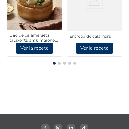
Bao de calamarsets
Entrepà de calamars
cruixents amb maionesa
de cítrics
Ver la receta
Ver la receta