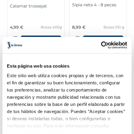
Sípia neta 4 - 8 peces
Calamar trossejat
4,99 €
8,99 €
Bossa 400g
Bossa 510 g
Añadir
Añadir
Esta página web usa cookies
Este sitio web utiliza cookies propias y de terceros, con
el fin de garantizar su buen funcionamiento, configurar
tus preferencias, analizar tu comportamiento de
Combina-ho i fes un menú de 10!
navegación y mostrarte publicidad relacionada con tus
preferencias sobre la base de un perfil elaborado a partir
de tus hábitos de navegación. Puedes “Aceptar cookies”
si deseas instalarlas todas, o bien configurarlas o
rechazar su uso. Para más información consulta
nuestra
Política de Cookies.