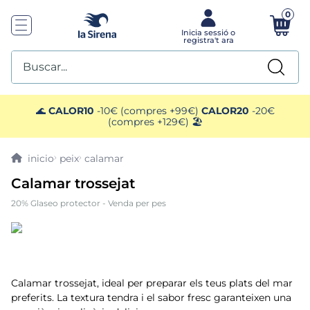
0
Buscar...
TOP SEARCHES
🌊
CALOR10
-10€ (compres +99€)
CALOR20
-20€
(compres +129€) 🏖️
1
.
helados sirena
peix
calamar
2
.
gambas
Calamar trossejat
20% Glaseo protector - Venda per pes
3
.
patatas
4
.
gamba
5
.
verduras
Calamar trossejat, ideal per preparar els teus plats del mar
preferits. La textura tendra i el sabor fresc garanteixen una