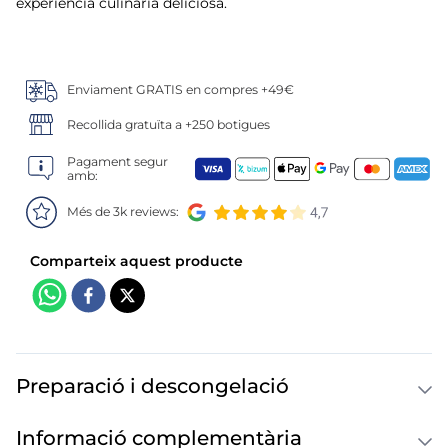
6
.
croquetas
experiència culinària deliciosa.
7
.
canelones
Enviament GRATIS en compres +49€
8
.
gambon
Recollida gratuïta a +250 botigues
9
.
sushi
Pagament segur
amb:
10
.
listísimos
Més de 3k reviews:
Preparació i descongelació
Informació complementària