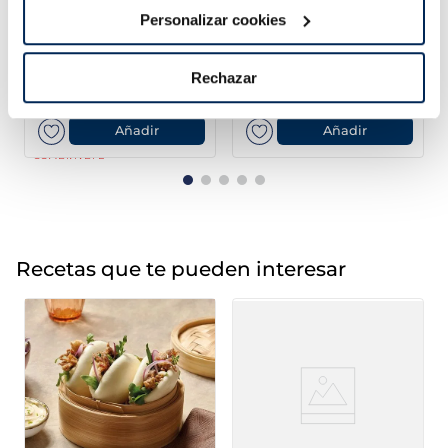
Personalizar cookies
Pèsols extrafins
Arròs blanc micro
Premium
Listísimos
Rechazar
3,99 €
1,79 €
Bossa 1 kg
Bossa 4 x 150g
Añadir
Añadir
COMBINABLE
Recetas que te pueden interesar