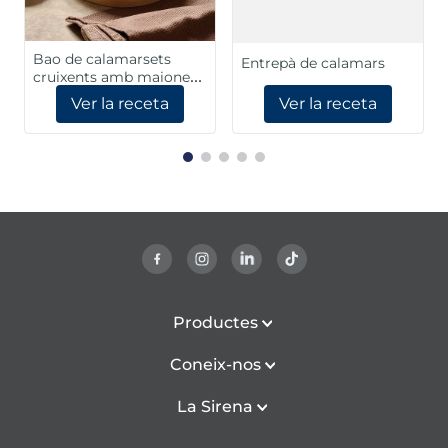
Bao de calamarsets
Entrepà de calamars
cruixents amb maionesa
de cítrics
Ver la receta
Ver la receta
Productes
Coneix-nos
La Sirena