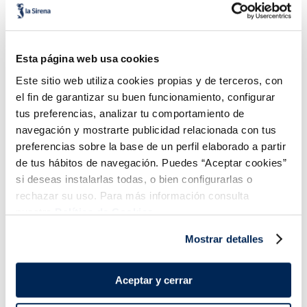
16,99 €
5,99 €
Pack 4 x 125 g
Unitat 400g
Añadir
Añadir
Esta página web usa cookies
Este sitio web utiliza cookies propias y de terceros, con
el fin de garantizar su buen funcionamiento, configurar
tus preferencias, analizar tu comportamiento de
navegación y mostrarte publicidad relacionada con tus
preferencias sobre la base de un perfil elaborado a partir
de tus hábitos de navegación. Puedes “Aceptar cookies”
Combina-ho i fes un menú de 10!
si deseas instalarlas todas, o bien configurarlas o
rechazar su uso. Para más información consulta
nuestra
Política de Cookies.
Mostrar detalles
Aceptar y cerrar