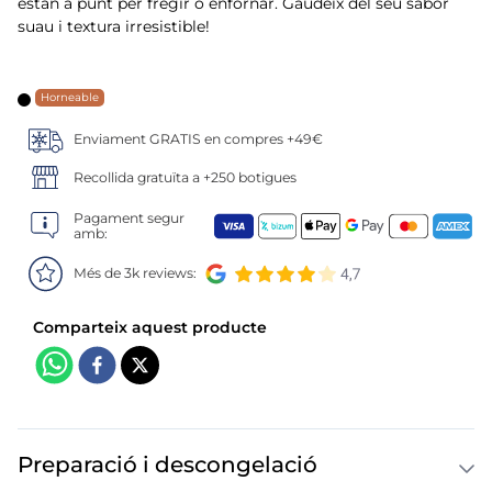
6
.
cigalas
estan a punt per fregir o enfornar. Gaudeix del seu sabor
suau i textura irresistible!
7
.
gelats sirena
Horneable
8
.
calamar sirena
Enviament GRATIS en compres +49€
9
.
salmó premium
Recollida gratuïta a +250 botigues
10
.
tarrina helado
Pagament segur
amb:
Més de 3k reviews:
Preparació i descongelació