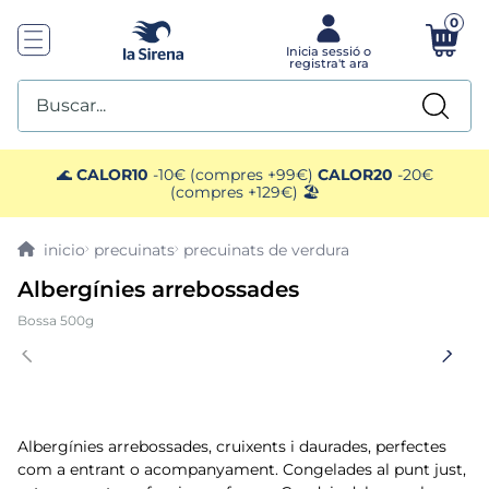
0
Buscar...
TOP SEARCHES
🌊
CALOR10
-10€ (compres +99€)
CALOR20
-20€
(compres +129€) 🏖️
1
.
gambas
precuinats
precuinats de verdura
2
.
pescados
Albergínies arrebossades
Bossa 500g
3
.
pimientos
4
.
mango
5
.
menus
Albergínies arrebossades, cruixents i daurades, perfectes
com a entrant o acompanyament. Congelades al punt just,