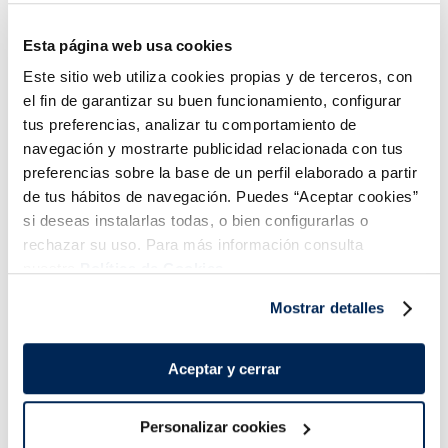
Vegano
Esta página web usa cookies
2,99 €
3,99 €
Bossa 500 g
Bossa 500g
Este sitio web utiliza cookies propias y de terceros, con
Añadir
Añadir
el fin de garantizar su buen funcionamiento, configurar
tus preferencias, analizar tu comportamiento de
navegación y mostrarte publicidad relacionada con tus
preferencias sobre la base de un perfil elaborado a partir
de tus hábitos de navegación. Puedes “Aceptar cookies”
si deseas instalarlas todas, o bien configurarlas o
rechazar su uso. Para más información consulta
nuestra
Política de Cookies.
Combina-ho i fes un menú de 10!
Mostrar detalles
Aceptar y cerrar
Personalizar cookies