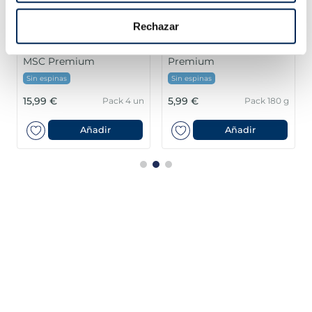
Rechazar
Lloms de lluç austral
Filets de llobarro
MSC Premium
Premium
Sin espinas
Sin espinas
15,99 €
5,99 €
Pack 4 un
Pack 180 g
Añadir
Añadir