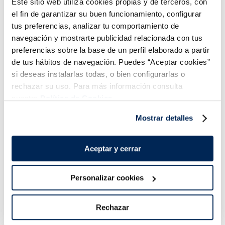
Este sitio web utiliza cookies propias y de terceros, con
Unitat 240 g / 6
3,49 €
2,99 €
Caixa 300g
u
el fin de garantizar su buen funcionamiento, configurar
tus preferencias, analizar tu comportamiento de
Añadir
Añadir
navegación y mostrarte publicidad relacionada con tus
preferencias sobre la base de un perfil elaborado a partir
de tus hábitos de navegación. Puedes “Aceptar cookies”
si deseas instalarlas todas, o bien configurarlas o
rechazar su uso. Para más información consulta
nuestra
Política de Cookies.
Mostrar detalles
Combina-ho i fes un menú de 10!
Aceptar y cerrar
Personalizar cookies
Rechazar