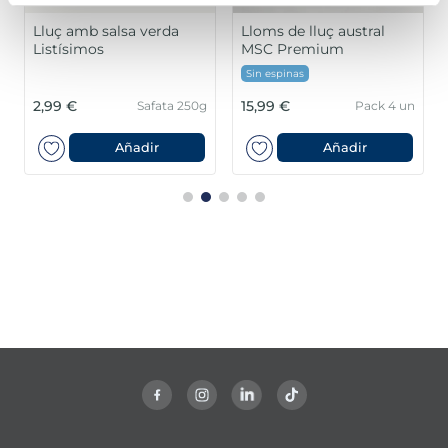
Lluç amb salsa verda
Lloms de lluç austral
Listísimos
MSC Premium
Sin espinas
2,99 €
15,99 €
Safata 250g
Pack 4 un
Añadir
Añadir