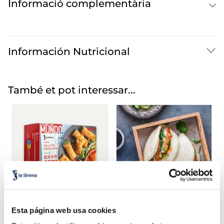
Informació complementària
Información Nutricional
També et pot interessar...
Mini rotlles primavera
Pa bao
Esta página web usa cookies