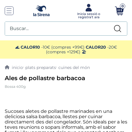
0
Buscar...
TOP SEARCHES
🌊
CALOR10
-10€ (compres +99€)
CALOR20
-20€
(compres +129€) 🏖️
1
.
plato preparado
plats preparats
cuines del món
2
.
ensaladilla
Ales de pollastre barbacoa
Bossa 400g
3
.
gelats sirena
4
.
vegan
Sucoses aletes de pollastre marinades en una
deliciosa salsa barbacoa, llestes per cuinar
5
.
preparado paella
directament des del congelador. Són ideals per a les
teves reunions o sopars informals, amb el sabor