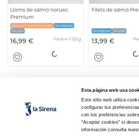
Lloms de salmó noruec
Filets de salmó P
Premium
Apto para comer en crudo
Sin espinas
Sin piel
Sin espinas
Sin piel
Pack 4 x 125 g
Pa
16,99 €
13,99 €
Añadir
Añad
Esta página web usa cook
Este sitio web utiliza cook
configurar tus preferencia
con tus preferencias sobre
“Aceptar cookies” si desea
información consulta nues
Productes
Coneix-nos