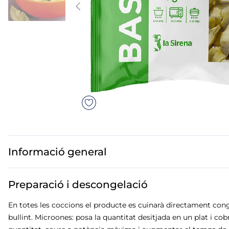
mar sirena
mó premium
ueños
bas peladas
Informació general
Preparació i descongelació
En totes les coccions el producte es cuinarà directament conge
bullint. Microones: posa la quantitat desitjada en un plat i co