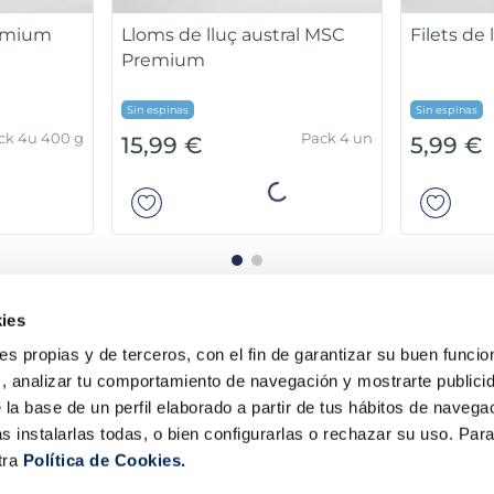
remium
Lloms de lluç austral MSC
Filets de
Premium
Sin espinas
Sin espinas
ck 4u 400 g
Pack 4 un
15,99 €
5,99 €
ir
Añadir
ies
ies propias y de terceros, con el fin de garantizar su buen funci
s, analizar tu comportamiento de navegación y mostrarte publici
 la base de un perfil elaborado a partir de tus hábitos de naveg
s instalarlas todas, o bien configurarlas o rechazar su uso. Pa
tra
Política de Cookies.
la Sirena
Contacta amb nosaltres