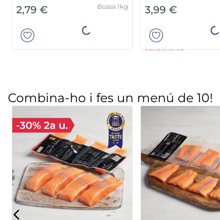
Bossa 1kg
2,79 €
3,99 €
Añadir
Añad
COMBINABLE
Combina-ho i fes un menú de 10!