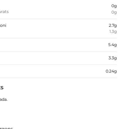
0
g
urats
0
g
boni
2.7
g
1.3
g
5.4
g
3.3
g
0.24
g
ts
ada.