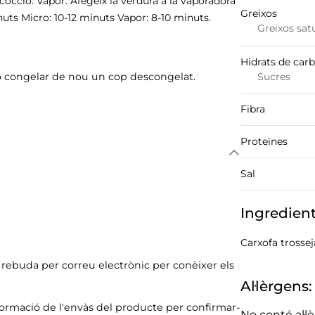
occió. Vapor: Afegeix la verdura a la vaporadora
Greixos
nuts Micro: 10-12 minuts Vapor: 8-10 minuts.
Greixos sat
Hidrats de car
o congelar de nou un cop descongelat.
Sucres
Fibra
Proteïnes
Sal
Ingredien
Carxofa trossej
ó rebuda per correu electrònic per conèixer els
Al·lèrgens:
formació de l'envàs del producte per confirmar-