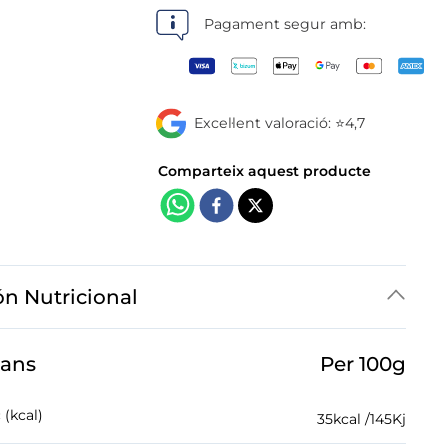
botigues
Pagament segur amb:
Excel·lent valoració: ⭐4,7
ón Nutricional
jans
Per 100g
 (kcal)
35
kcal /
145
Kj