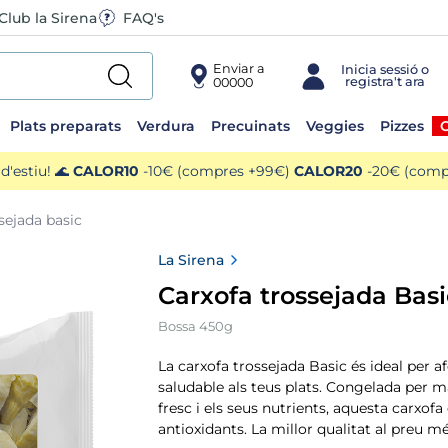
Club la Sirena
FAQ's
Enviar a
00000
Plats preparats
Verdura
Precuinats
Veggies
Pizzes
O
'estiu! 🌊
CALOR10
-10€ (compres +99€)
CALOR20
-20€ (compr
sejada basic
La Sirena
Carxofa trossejada Basi
Bossa 450g
La carxofa trossejada Basic és ideal per a
saludable als teus plats. Congelada per m
fresc i els seus nutrients, aquesta carxofa é
antioxidants. La millor qualitat al preu mé