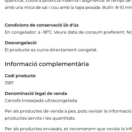
quantitat, coure a potència màxima i augmentar el temps de c
amb una mica de sal i cou amb la tapa posada. Bullir: 8-10 mi
Condicions de conservació i/o d'ús
En congelador: a -18ºC. Veure data de consum preferent. N
Descongelació
El producte es cuina directament congelat.
Informació complementària
Codi producte
3187
Denominació legal de venda
Carxofa trossejada ultracongelada.
Per als productes de venda a pes, pots revisar la informaci
productes servits i les quantitats.
Per als productes envasats, et recomanem que revisis la in