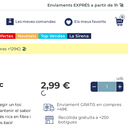
Enviaments EXPRÉS a partir de 1h 🚀
0
Les meves comandes
Els meus favorits
fertes
Novetats
Top Vendes
La Sirena
es +129€) 🏖️
uds
2,99 €
c
fegir un toc
antenir el sabor
Enviament GRATIS en compres
+49€
s rica en fibra i
s baix!
Recollida gratuïta a +250