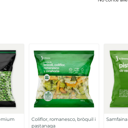
No conté al·l
Premium
Coliflor, romanesco, bròquil i
Samfaina