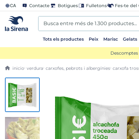
CA
Contacte
Botigues
Fulletons
Fes-te del 
Busca entre més de 1.300 productes...
Tots els productes
Peix
Marisc
Gelats
EARCHES
Descomptes d
scos
verdura
carxofes, pebrots i albergínies
carxofa tros
ts sirena
ladilla
oli
us
llon