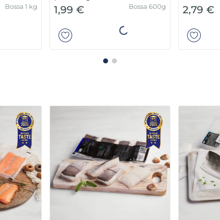
pastanaga
Bossa 1 kg
Bossa 600g
1,99 €
2,79 €
ir
Añadir