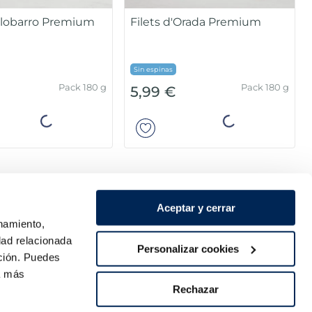
 llobarro Premium
Filets d'Orada Premium
Sin espinas
Pack 180 g
Pack 180 g
5,99 €
Añadir
Añadir
Aceptar y cerrar
onamiento,
dad relacionada
Personalizar cookies
ación. Puedes
ra más
Rechazar
Pagament segur