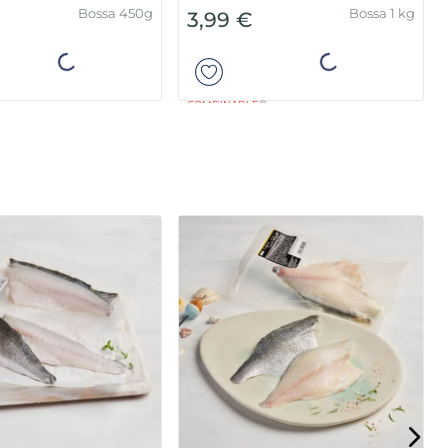
Premium
Bossa 450g
Bossa 1 kg
3,99 €
Añadir
Añadir
COMBINABLE