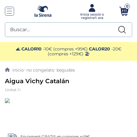
0
Buscar...
TOP SEARCHES
🌊
CALOR10
-10€ (compres +99€)
CALOR20
-20€
(compres +129€) 🏖️
1
.
plato preparado
no congelats
begudes
2
.
gelats sirena
Aigua Vichy Catalán
Unitat 1 l
3
.
helados polos
4
.
menus
5
.
salmó premium
Enviament GRATIS en compres +49€