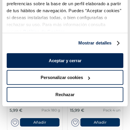
preferencias sobre la base de un perfil elaborado a partir
de tus hábitos de navegación. Puedes “Aceptar cookies”
Combina-ho i fes un menú de 10!
si deseas instalarlas todas, o bien configurarlas o
rechazar su uso. Para más información consulta
nuestra
Política de Cookies.
Mostrar detalles
Aceptar y cerrar
Personalizar cookies
Filets de llobarro
Lloms de lluç austral
Premium
MSC Premium
Rechazar
Sin espinas
Sin espinas
5,99 €
15,99 €
Pack 180 g
Pack 4 un
Añadir
Añadir