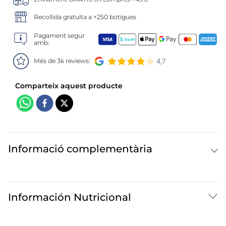
6
.
calamar sirena
Recollida gratuïta a +250 botigues
7
.
marisco
Pagament segur
amb:
8
.
anillas
Més de 3k reviews:
9
.
halibut
10
.
coliflor
Informació complementària
Información Nutricional