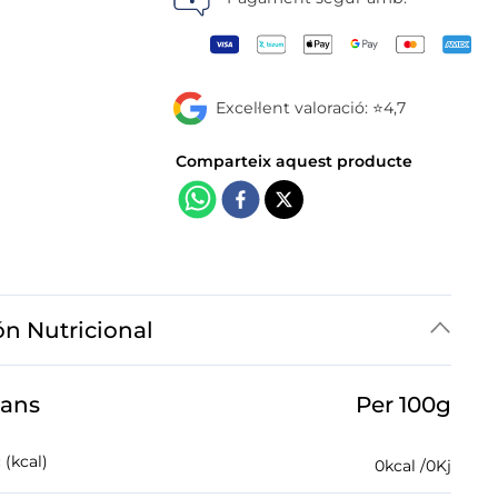
Excel·lent valoració: ⭐4,7
ón Nutricional
jans
Per 100g
 (kcal)
0
kcal /
0
Kj