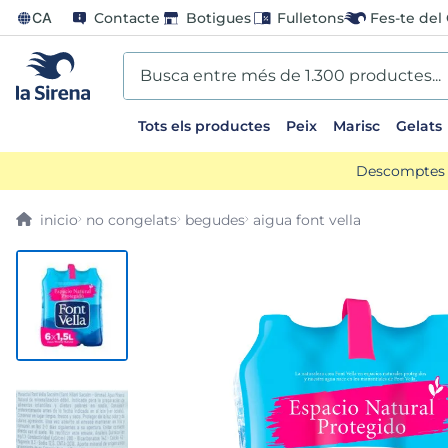
CA
Contacte
Botigues
Fulletons
Fes-te del 
Busca entre més de 1.300 productes...
Tots els productes
Peix
Marisc
Gelats
EARCHES
Descomptes d
scos
no congelats
begudes
aigua font vella
go
us
ts sirena
mar sirena
ina helado