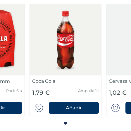
Damm
Coca Cola
Cervesa V
Pack 6 u
Ampolla 1 l
1,79 €
1,02 €
ir
Añadir