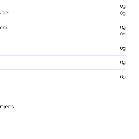
0
g
urats
0
g
boni
0
g
0
g
0
g
0
g
0
g
èrgens