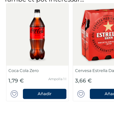
Coca Cola Zero
Cervesa Estrella 
Ampolla 1 l
1,79 €
3,66 €
Añadir
Añad