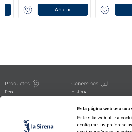
Añadir
Añad
Productes
Coneix-nos
Peix
Història
Marisc
Valors
Verdura
Premsa
Esta página web usa cook
Plats preparats
Treballa amb nosaltres
Carn
Blog
Este sitio web utiliza cook
Gelats i postres
Esdeveniments
configurar tus preferencia
FAQs (preguntes freqüents)
con tus preferencias sobre