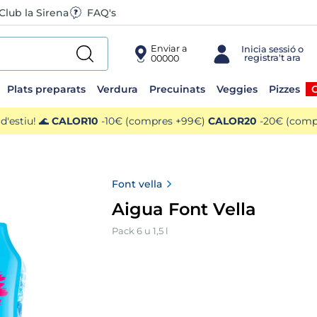
Club la Sirena
FAQ's
Enviar a
00000
Plats preparats
Verdura
Precuinats
Veggies
Pizzes
O
'estiu! 🌊
CALOR10
-10€ (compres +99€)
CALOR20
-20€ (compr
Font vella
Aigua Font Vella
Pack 6 u 1,5 l