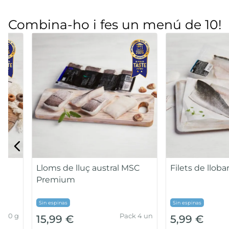
Combina-ho i fes un menú de 10!
Musclo d'origen nacional al
Gamba pelada mit
seu suc
Pack 500g
3,99 €
6,99 €