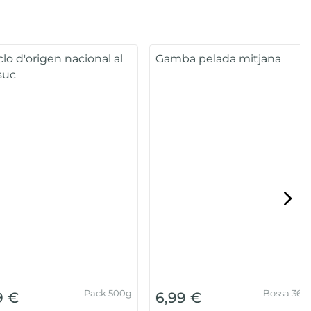
lada gran
Gamba Austral mitjana
40/60 peces
Caja 2kg(40/60
Bossa 450g
€
22,99 €
peces/caixa)