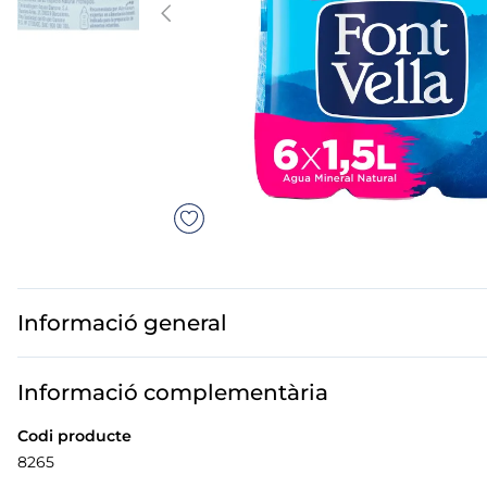
mó premium
mar troceado
but
ados polos
Informació general
Informació complementària
Codi producte
8265