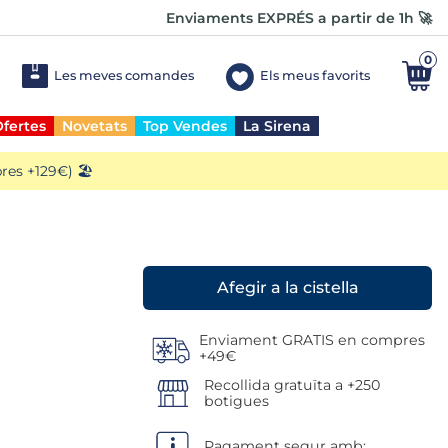
Enviaments EXPRÉS a partir de 1h 🚀
0
Les meves comandes
Els meus favorits
fertes
Novetats
Top Vendes
La Sirena
es +129€) 🏖️
Enviament GRATIS en compres
+49€
Recollida gratuïta a +250
botigues
Pagament segur amb: