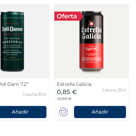
oll Dam 7.2º
Estrella Galicia
Llauna 33 cl
0,85 €
Llauna 33 cl
0,90 €
Añadir
Añadir