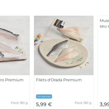
Bogavante
Gamba pe
jana
Unitat 350-450g -
Bossa 360g
10,99 
12,99 €
10% glaseig