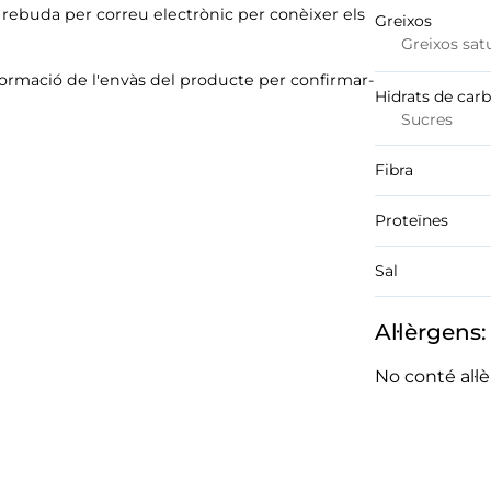
ó rebuda per correu electrònic per conèixer els
Greixos
Greixos sat
formació de l'envàs del producte per confirmar-
Hidrats de car
Sucres
Fibra
Proteïnes
Sal
Al·lèrgens:
No conté al·l