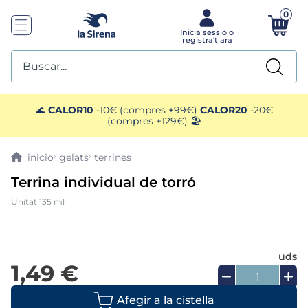
0
Buscar...
TOP SEARCHES
🌊
CALOR10
-10€ (compres +99€)
CALOR20
-20€
(compres +129€) 🏖️
1
.
helados sirena
gelats
terrines
2
.
gambas
Terrina individual de torró
Unitat 135 ml
3
.
patatas
4
.
gamba
uds
1,49 €
5
.
verduras