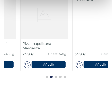
Pizza napolitana
Pizza La Súper fina
Margarita
Prosciutto
2,99 €
3,99 €
Unitat 348g
Caixa 365 g
Añadir
Añadir