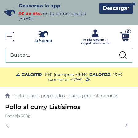
×
Descarga la app
Descargar
5€ de dto.
en tu primer pedido
(+49€)
0
Buscar...
TÉRMINOS MÁS BUSCADOS
🌊
CALOR10
-10€ (compras +99€)
CALOR20
-20€
(compras +129€) 🏖️
1
.
helados sirena
platos preparados
platos para microondas
2
.
gambas
Pollo al curry Listísimos
Bandeja 300g
3
.
patatas
4
.
gamba