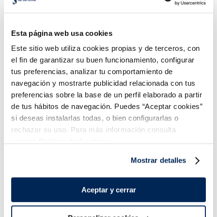
Esta página web usa cookies
Este sitio web utiliza cookies propias y de terceros, con
el fin de garantizar su buen funcionamiento, configurar
2,99 €
2,99 €
g
Bandeja 350g
Bandeja 300g
tus preferencias, analizar tu comportamiento de
navegación y mostrarte publicidad relacionada con tus
Añadir
Añadir
preferencias sobre la base de un perfil elaborado a partir
de tus hábitos de navegación. Puedes “Aceptar cookies”
si deseas instalarlas todas, o bien configurarlas o
rechazar su uso. Para más información consulta
nuestra
Política de Cookies.
Mostrar detalles
¡Combínalo y hazte un menú de 10!
Aceptar y cerrar
Filetes de lubina
Filetes de dorada
Premium
Premium