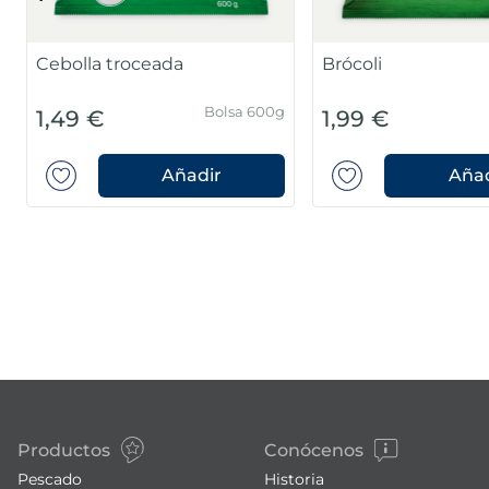
Cebolla troceada
Brócoli
Bolsa 600g
1,49 €
1,99 €
Añadir
Añad
Productos
Conócenos
Pescado
Historia