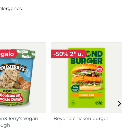
alérgenos
en&Jerry's Vegan
Beyond chicken burger
ough