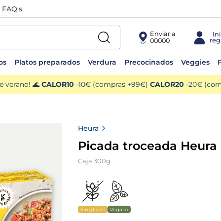
FAQ's
Enviar a
00000
os
Platos preparados
Verdura
Precocinados
Veggies
P
e verano! 🌊
CALOR10
-10€ (compras +99€)
CALOR20
-20€ (comp
Heura
Picada troceada Heura
Caja 300g
Sin gluten
Vegano