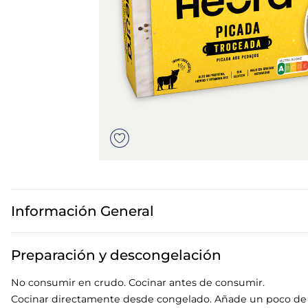
7
.
canelones
8
.
gambon
9
.
sushi
10
.
listísimos
Información General
Preparación y descongelación
No consumir en crudo. Cocinar antes de consumir.
Cocinar directamente desde congelado. Añade un poco de 