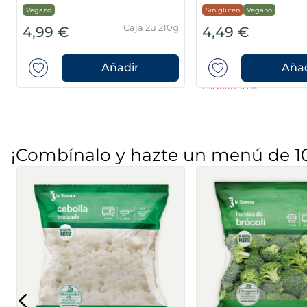
Vegano
Sin gluten
Vegano
Caja 2u 210g
4,99 €
4,49 €
Añadir
Añad
COMBINABLE
¡Combínalo y hazte un menú de 1