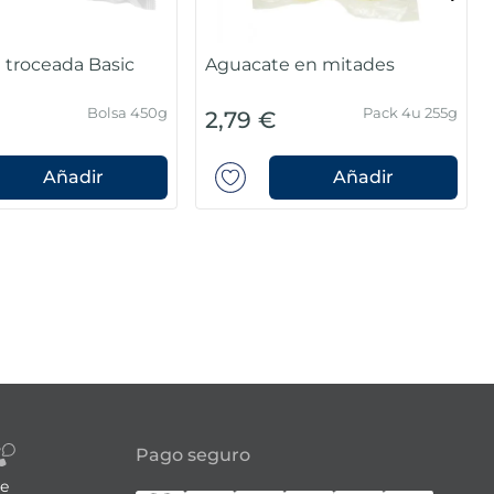
 troceada Basic
Aguacate en mitades
Bolsa 450g
Pack 4u 255g
2,79 €
Añadir
Añadir
Pago seguro
re