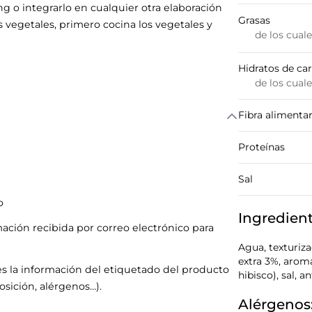
g o integrarlo en cualquier otra elaboración
Grasas
s vegetales, primero cocina los vegetales y
de los cual
Hidratos de ca
de los cual
Fibra alimentar
Proteínas
Sal
o
Ingredien
mación recibida por correo electrónico para
Agua, texturiza
extra 3%, arom
s la información del etiquetado del producto
hibisco), sal, 
sición, alérgenos…).
Alérgenos