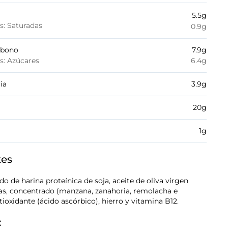
5.5
g
es: Saturadas
0.9
g
rbono
7.9
g
es: Azúcares
6.4
g
ia
3.9
g
20
g
1
g
tes
do de harina proteínica de soja, aceite de oliva virgen
as, concentrado (manzana, zanahoria, remolacha e
antioxidante (ácido ascórbico), hierro y vitamina B12.
: