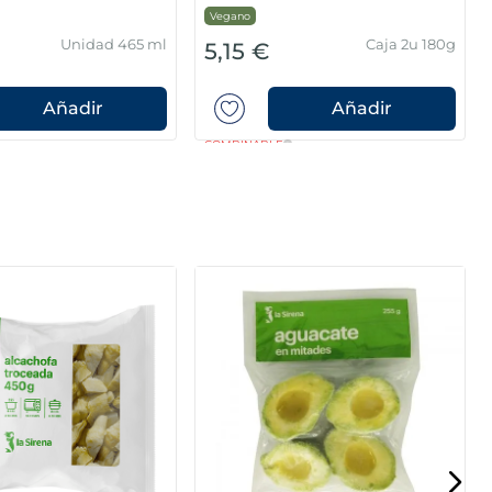
Vegano
Unidad 465 ml
Caja 2u 180g
5,15 €
Añadir
Añadir
COMBINABLE