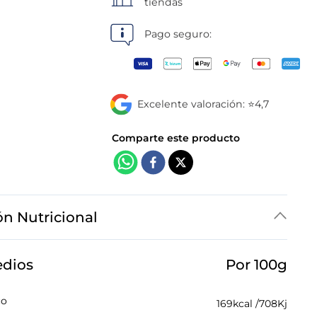
tiendas
Pago seguro:
Excelente valoración: ⭐4,7
ón Nutricional
edios
Por 100g
co
169
kcal /
708
Kj