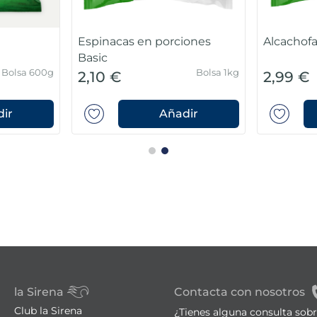
Espinacas en porciones
Alcachofa
Basic
Bolsa 600g
Bolsa 1kg
2,10 €
2,99 €
ir
Añadir
la Sirena
Contacta con nosotros
Club la Sirena
¿Tienes alguna consulta sob