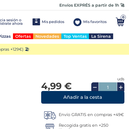
Envíos EXPRÉS a partir de 1h 🚀
0
Mis pedidos
Mis favoritos
izzas
Ofertas
Novedades
Top Ventas
La Sirena
ras +129€) 🏖️
uds
4,99 €
Añadir a la cesta
Envío GRATIS en compras +49€
Recogida gratis en +250