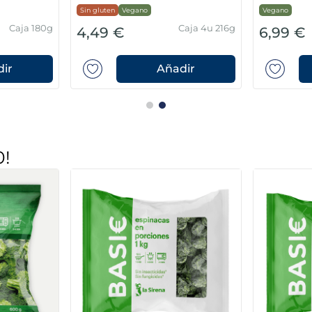
Sin gluten
Vegano
Vegano
Caja 180g
Caja 4u 216g
4,49 €
6,99 €
ir
Añadir
0!