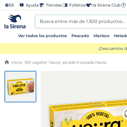
ES
Ayuda
Tiendas
Folletos
la Sirena Club
Busca entre más de 1.300 productos...
Ver todos los productos
Pescado
Marisco
Helad
TÉRMINOS MÁS BUSCADOS
¡Descuentos d
1
.
helados sirena
100 vegetal
heura
picada troceada heura
2
.
gambas
3
.
patatas
4
.
gamba
5
.
verduras
6
.
croquetas