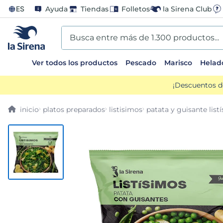
ES
Ayuda
Tiendas
Folletos
la Sirena Club
Busca entre más de 1.300 productos...
Ver todos los productos
Pescado
Marisco
Helad
TÉRMINOS MÁS BUSCADOS
¡Descuentos d
1
.
helados sirena
platos preparados
listisimos
patata y guisante list
2
.
gambas
3
.
patatas
4
.
gamba
5
.
verduras
6
.
croquetas