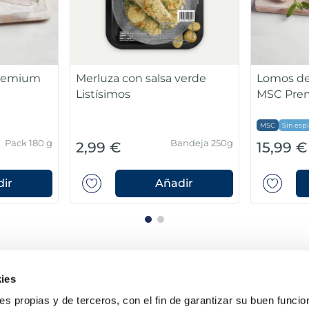
Sin espinas
Pack 180 g
Bols
5,99 €
1,99 €
Añadir
Añadir
ies
ies propias y de terceros, con el fin de garantizar su buen funci