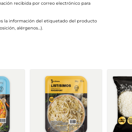
mación recibida por correo electrónico para
s la información del etiquetado del producto
sición, alérgenos…).
Fricandó con setas
Mezcla 3 floretes micro
Listísimos
Listísimos