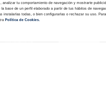
s, analizar tu comportamiento de navegación y mostrarte publici
 la base de un perfil elaborado a partir de tus hábitos de naveg
s instalarlas todas, o bien configurarlas o rechazar su uso. Pa
la Sirena
Contacta con nosotros
tra
Política de Cookies.
Club la Sirena
¿Tienes alguna consulta sob
Hostelería
nuestros servicios o product
Familia numerosa
Tiendas
sac@lasirena.es
Trucos de cocina
900 21 06 21
Recetas
Promociones - Bases legales
De lunes a sábado de 9:00 a 
Aviso legal
Política de privacidad
Algunas tiendas abiertas el
Condiciones de compra
Política de cookies
Política LLMS