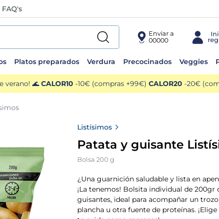
FAQ's
Enviar a
00000
os
Platos preparados
Verdura
Precocinados
Veggies
P
e verano! 🌊
CALOR10
-10€ (compras +99€)
CALOR20
-20€ (comp
ísimos
Listísimos
Patata y guisante Listí
Bolsa 200 g
¿Una guarnición saludable y lista en ape
¡La tenemos! Bolsita individual de 200gr
guisantes, ideal para acompañar un trozo 
plancha u otra fuente de proteínas. ¡Eli