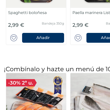
nco micro
Fideos con marisco
s
Listísimos
Bolsa 4 x 150g
Bandeja 300 g
2,99 €
Añadir
Añadir
¡Combínalo y hazte un menú de 1