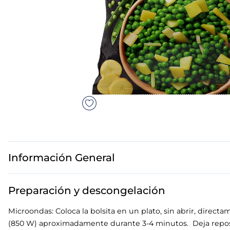
7
.
canelones
8
.
gambon
9
.
listísimos
10
.
pollo
Información General
Preparación y descongelación
Microondas: Coloca la bolsita en un plato, sin abrir, direc
(850 W) aproximadamente durante 3-4 minutos. Deja repos