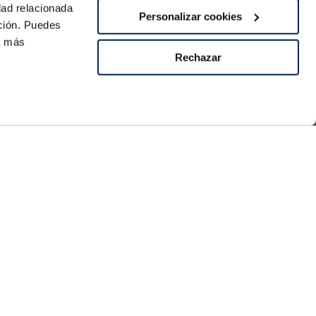
dad relacionada
Personalizar cookies
ación. Puedes
ra más
Pago seguro
Rechazar
re
os?
Síguenos
21:00h
 domingo
Descarga nuestra APP