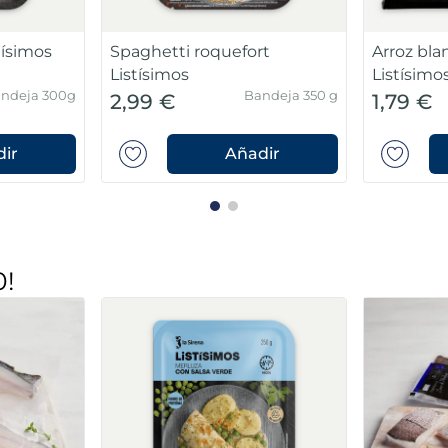
Bandeja 285g
Bolsa 3 
5,99 €
2,99 €
Añadir
Añadir
0!
Filetes de dorada Premium
Brócoli