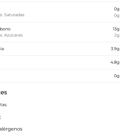
0
g
es: Saturadas
0
g
rbono
13
g
es: Azúcares
2
g
ia
3.9
g
4.8
g
0
g
tes
tas.
:
alérgenos