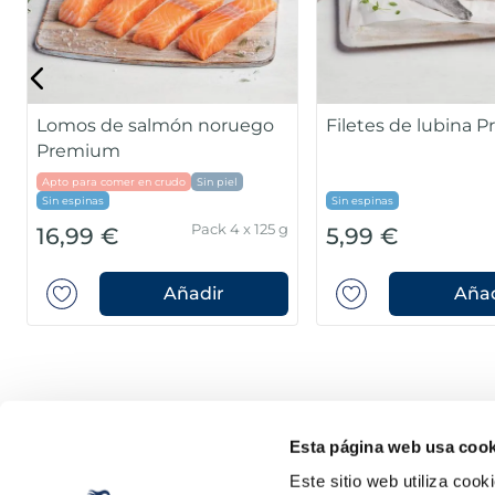
 merluza austral
Lomos bacalao MSC al
mium
punto sal Premium
inas
MSC
Sin espinas
Pack 4 un
Pack 4 x 125 g
16,99 €
Añadir
Añadir
Esta página web usa cook
Este sitio web utiliza cook