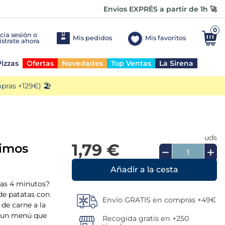
Envíos EXPRÉS a partir de 1h 🚀
0
Mis pedidos
Mis favoritos
izzas
Ofertas
Novedades
Top Ventas
La Sirena
ras +129€) 🏖️
uds
1,79 €
simos
Añadir a la cesta
nas 4 minutos?
 de patatas con
Envío GRATIS en compras +49€
de carne a la
ge un menú que
Recogida gratis en +250