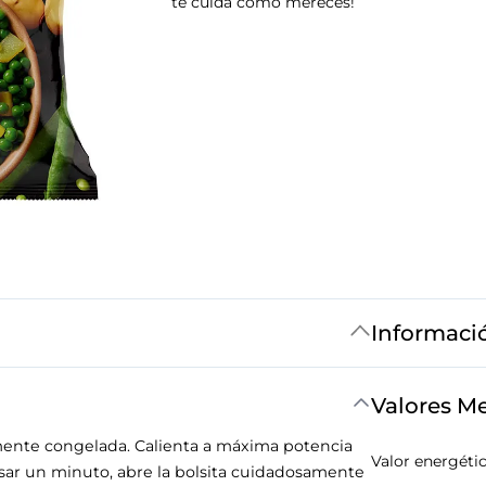
te cuida como mereces!
Informaci
Valores M
tamente congelada. Calienta a máxima potencia
Valor energéti
ar un minuto, abre la bolsita cuidadosamente