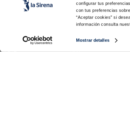
configurar tus preferencia
con tus preferencias sobre
“Aceptar cookies” si desea
Productos
Conócenos
información consulta nues
Pescado
Historia
Marisco
Valores
Verdura
Noticias
Mostrar detalles
Platos preparados
Trabaja con nosotros
Carne
Blog
Helados y postres
Eventos
FAQs (preguntas frecuentes)