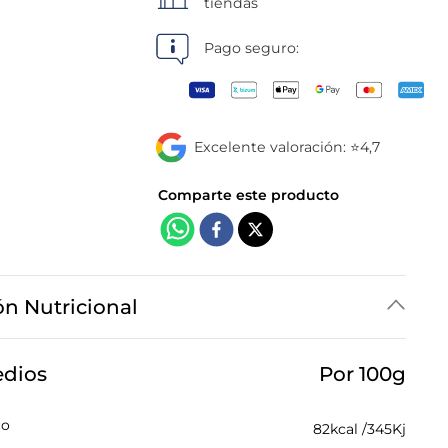
tiendas
Pago seguro:
Excelente valoración: ⭐4,7
ón Nutricional
edios
Por 100g
co
82
kcal /
345
Kj