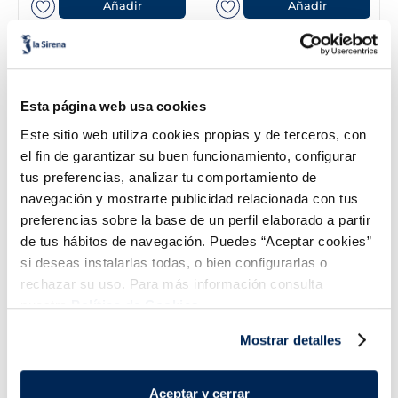
Añadir
Añadir
Esta página web usa cookies
Este sitio web utiliza cookies propias y de terceros, con
el fin de garantizar su buen funcionamiento, configurar
tus preferencias, analizar tu comportamiento de
navegación y mostrarte publicidad relacionada con tus
preferencias sobre la base de un perfil elaborado a partir
Spaghetti boloñesa
Tallarines Carbonara
de tus hábitos de navegación. Puedes “Aceptar cookies”
2,99 €
2,99 €
Bandeja 350g
Bandeja 350g
si deseas instalarlas todas, o bien configurarlas o
rechazar su uso. Para más información consulta
Añadir
Añadir
nuestra
Política de Cookies.
Mostrar detalles
Aceptar y cerrar