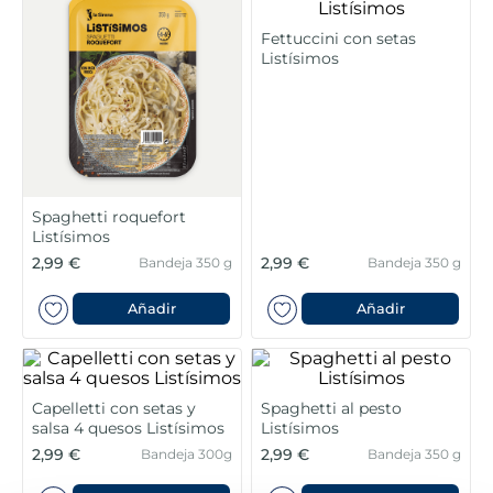
5
.
verduras
Fettuccini con setas
Listísimos
6
.
croquetas
7
.
canelones
8
.
listísimos
Spaghetti roquefort
Listísimos
9
.
gambon
2,99 €
2,99 €
Bandeja 350 g
Bandeja 350 g
10
.
pollo
Añadir
Añadir
Capelletti con setas y
Spaghetti al pesto
salsa 4 quesos Listísimos
Listísimos
2,99 €
2,99 €
Bandeja 300g
Bandeja 350 g