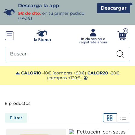
×
Descarga la app
Descargar
5€ de dto.
en tu primer pedido
(+49€)
0
Buscar...
TÉRMINOS MÁS BUSCADOS
🌊
CALOR10
-10€ (compras +99€)
CALOR20
-20€
(compras +129€) 🏖️
1
.
helados sirena
2
.
gambas
8
productos
3
.
patatas
Filtrar
4
.
gamba