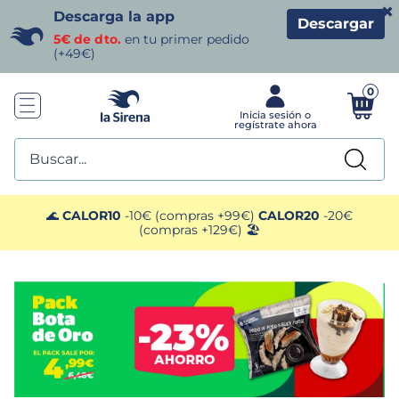
×
Descarga la app
Descargar
5€ de dto.
en tu primer pedido
(+49€)
0
Buscar...
TÉRMINOS MÁS BUSCADOS
🌊
CALOR10
-10€ (compras +99€)
CALOR20
-20€
(compras +129€) 🏖️
1
.
helados sirena
2
.
gambas
3
.
patatas
4
.
gamba