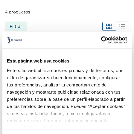
5
.
verduras
4
productos
6
.
croquetas
Filtrar
7
.
canelones
Gyozas de verduras
Gyozas de pollo y black
8
.
gambon
Vegano
fungus
Esta página web usa cookies
3,99 €
3,99 €
Bolsa 300g
Bolsa 260 g
9
.
listísimos
Este sitio web utiliza cookies propias y de terceros, con
el fin de garantizar su buen funcionamiento, configurar
Añadir
Añadir
10
.
pollo
tus preferencias, analizar tu comportamiento de
navegación y mostrarte publicidad relacionada con tus
preferencias sobre la base de un perfil elaborado a partir
Gyoza de cerdo
Copa biscuit
de tus hábitos de navegación. Puedes “Aceptar cookies”
Sin gluten
si deseas instalarlas todas, o bien configurarlas o
3,99 €
2,49 €
Unidad 300 g
Unidad 105 g
rechazar su uso. Para más información consulta
nuestra
Política de Cookies.
Añadir
Añadir