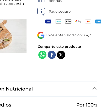
tiendas
atos con esta
Pago seguro:
Excelente valoración: ⭐4,7
ón Nutricional
edios
Por 100g