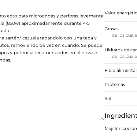
Valor energéti
ato apto para microondas y perforas levemente
encia (850w) aproximadamente durante 4-5
Grasas
usto.
de los cual
una sartén/ cazuela tapándolo con una tapa y
utos, removiendo de vez en cuando. Se puede
Hidratos de ca
iempos y potencia recomendados en el envase
de los cual
ndas.
Fibra alimentar
Proteínas
Sal
Ingredien
Mejillón coci