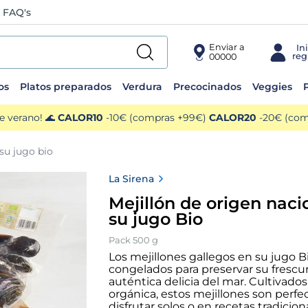
FAQ's
Enviar a
00000
os
Platos preparados
Verdura
Precocinados
Veggies
P
e verano! 🌊
CALOR10
-10€ (compras +99€)
CALOR20
-20€ (comp
su jugo bio
La Sirena
Mejillón de origen naci
su jugo Bio
Pack 500 g
Los mejillones gallegos en su jugo Bi
congelados para preservar su frescu
auténtica delicia del mar. Cultivad
orgánica, estos mejillones son perfe
disfrutar solos o en recetas tradicion