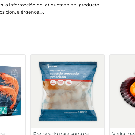
s la información del etiquetado del producto
sición, alérgenos…).
mei
Preparado para sopa de
Vieira m