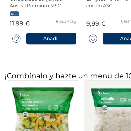
Austral Premium MSC
cocido ASC
MSC
Caja 
Bolsa 425g
11,99 €
9,99 €
Añadir
Añad
¡Combínalo y hazte un menú de 1