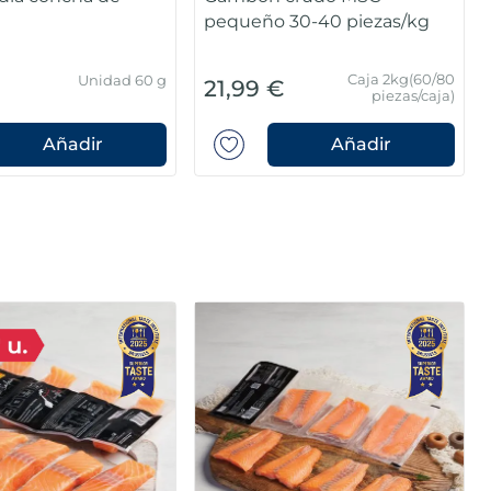
pequeño 30-40 piezas/kg
Caja 2kg(60/80
Unidad 60 g
21,99 €
piezas/caja)
Añadir
Añadir