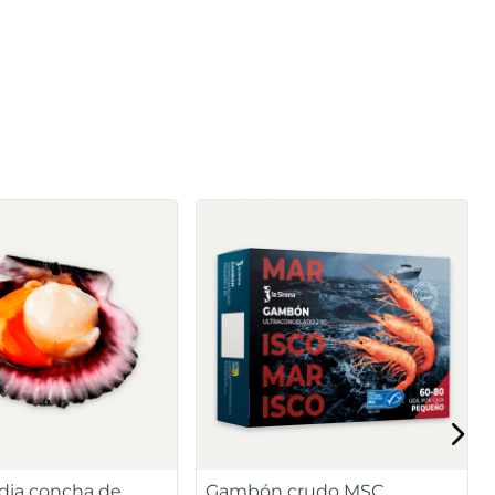
edia concha de
Gambón crudo MSC