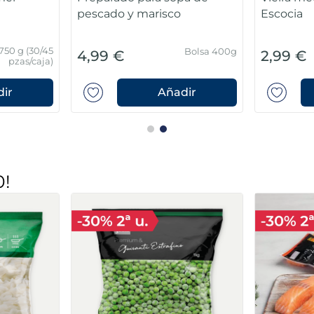
pescado y marisco
Escocia
750 g (30/45
Bolsa 400g
4,99 €
2,99 €
pzas/caja)
ir
Añadir
0!