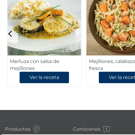
Merluza con salsa de
Mejillones, calabaz
mejillones
fresca
Ver la receta
Ver la rece
Productos
Conócenos