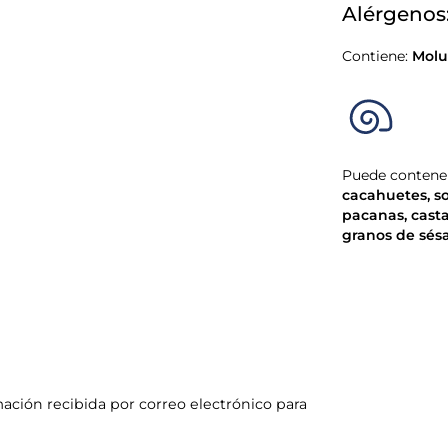
Alérgenos
Contiene:
Molu
Puede contener
cacahuetes
,
s
pacanas
,
cast
granos de sé
mación recibida por correo electrónico para