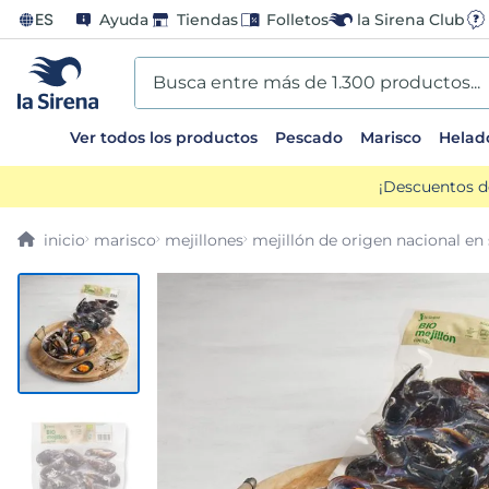
ES
Ayuda
Tiendas
Folletos
la Sirena Club
Busca entre más de 1.300 productos...
Ver todos los productos
Pescado
Marisco
Helad
TÉRMINOS MÁS BUSCADOS
¡Descuentos d
1
.
helados sirena
marisco
mejillones
mejillón de origen nacional en 
2
.
gambas
3
.
patatas
4
.
gamba
5
.
verduras
6
.
croquetas