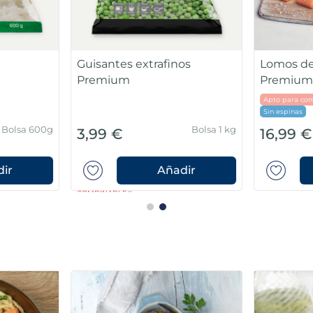
Guisantes extrafinos
Lomos de
Premium
Premiu
Apto para com
Sin espinas
Bolsa 600g
Bolsa 1 kg
3,99 €
16,99 €
ir
Añadir
COMBINABLE