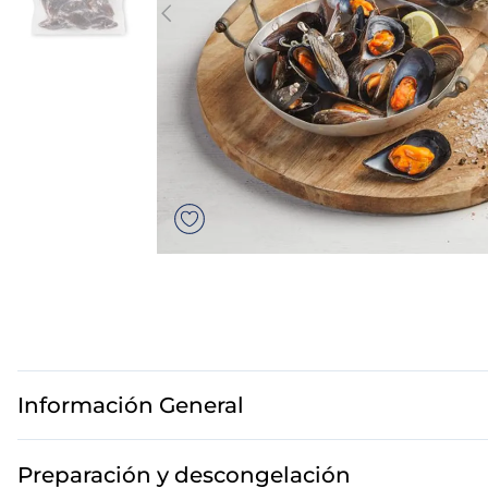
7
.
canelones
8
.
listísimos
9
.
gambon
10
.
pollo
Información General
Preparación y descongelación