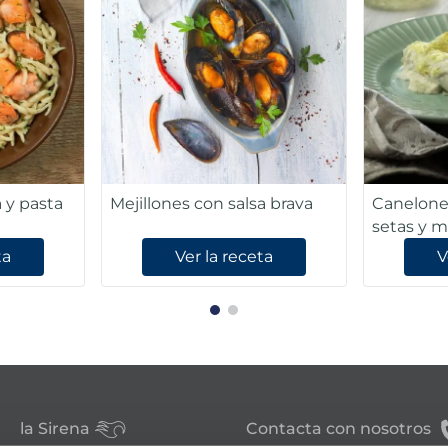
a y pasta
Mejillones con salsa brava
Canelones
setas y m
ta
Ver la receta
V
la Sirena
Contacta con nosotros