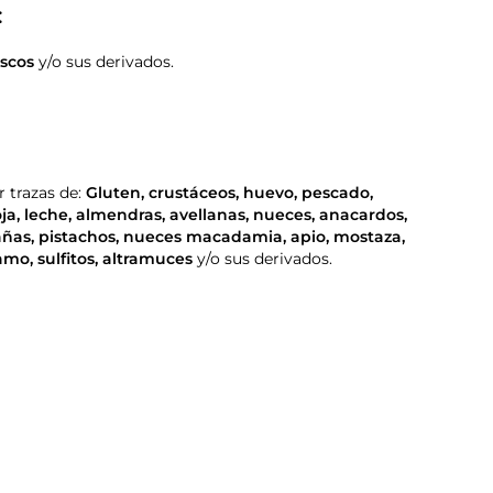
:
scos
y/o sus derivados.
 trazas de:
Gluten
,
crustáceos
,
huevo
,
pescado
,
oja
,
leche
,
almendras
,
avellanas
,
nueces
,
anacardos
,
añas
,
pistachos
,
nueces macadamia
,
apio
,
mostaza
,
samo
,
sulfitos
,
altramuces
y/o sus derivados.