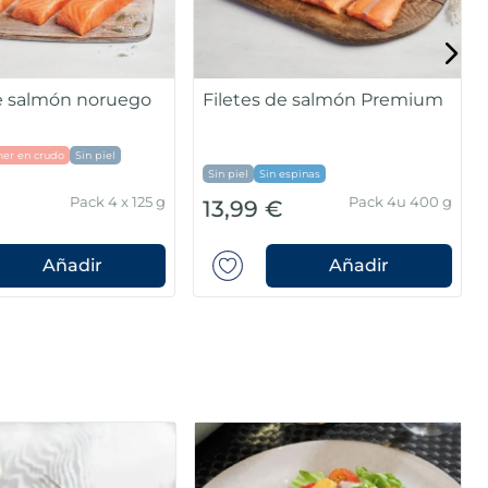
 salmón noruego
Filetes de salmón Premium
m
er en crudo
Sin piel
Sin piel
Sin espinas
Pack 4 x 125 g
Pack 4u 400 g
13,99 €
Añadir
Añadir