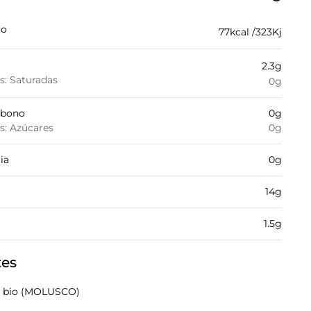
co
77
kcal /
323
Kj
2.3
g
es: Saturadas
0
g
rbono
0
g
es: Azúcares
0
g
ia
0
g
14
g
1.5
g
tes
do bio (MOLUSCO)