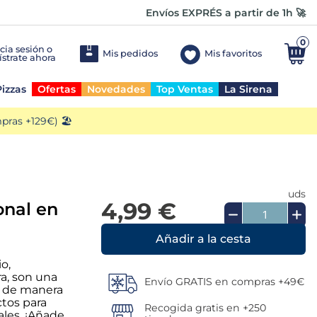
Envíos EXPRÉS a partir de 1h 🚀
0
Mis pedidos
Mis favoritos
izzas
Ofertas
Novedades
Top Ventas
La Sirena
ras +129€) 🏖️
uds
4,99 €
onal en
Añadir a la cesta
o,
ra, son una
Envío GRATIS en compras +49€
os de manera
ctos para
Recogida gratis en +250
ales. ¡Añade