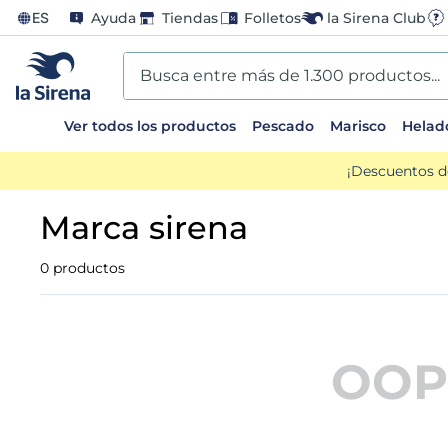
ES
Ayuda
Tiendas
Folletos
la Sirena Club
Busca entre más de 1.300 productos...
Ver todos los productos
Pescado
Marisco
Helad
TÉRMINOS MÁS BUSCADOS
¡Descuentos d
1
.
helados sirena
marca sirena
2
.
gambas
0
productos
3
.
patatas
4
.
gamba
OOP
5
.
verduras
6
.
croquetas