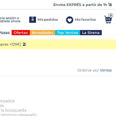
Envíos EXPRÉS a partir de 1h 🚀
0
Mis pedidos
Mis favoritos
izzas
Ofertas
Novedades
Top Ventas
La Sirena
ras +129€) 🏖️
Ordenar por
Ventas
resados
ra
n la búsqueda
l término deseado