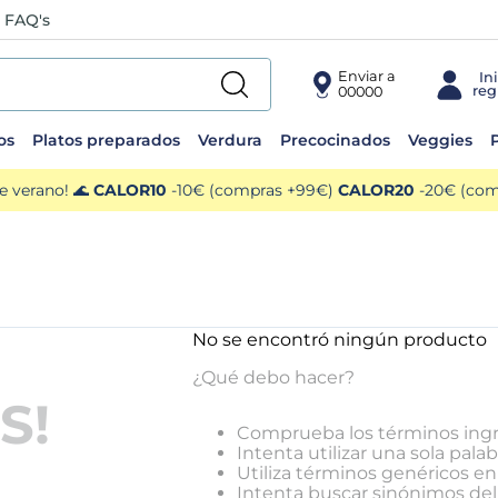
FAQ's
Enviar a
00000
os
Platos preparados
Verdura
Precocinados
Veggies
P
e verano! 🌊
CALOR10
-10€ (compras +99€)
CALOR20
-20€ (comp
No se encontró ningún producto
¿Qué debo hacer?
S!
Comprueba los términos ing
Intenta utilizar una sola palab
Utiliza términos genéricos e
Intenta buscar sinónimos de