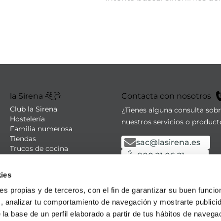
la Sirena
Contacta con nosotros
Club la Sirena
¿Tienes alguna consulta sob
Hostelería
nuestros servicios o product
Familia numerosa
Tiendas
sac@lasirena.es
Trucos de cocina
900 21 06 21
Recetas
Promociones - Bases legales
De lunes a sábado de 9:00 a 
ies
Aviso legal
Política de privacidad
Algunas tiendas abiertas el
ies propias y de terceros, con el fin de garantizar su buen funci
Condiciones de compra
s, analizar tu comportamiento de navegación y mostrarte publici
Política de cookies
 la base de un perfil elaborado a partir de tus hábitos de naveg
Política LLMS