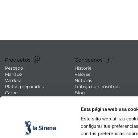
7
.
canelones
8
.
gambon
9
.
listísimos
10
.
pollo
Productos
Conócenos
Pescado
Historia
Marisco
Valores
Verdura
Noticias
Platos preparados
Trabaja con nosotros
Carne
Blog
Helados y postres
Eventos
FAQs (preguntas frecuentes)
Esta página web usa cook
Este sitio web utiliza cook
configurar tus preferencia
con tus preferencias sobre