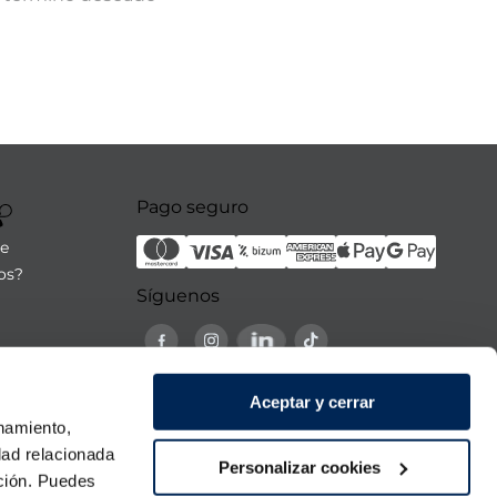
Pago seguro
re
os?
Síguenos
21:00h
Aceptar y cerrar
 domingo
onamiento,
dad relacionada
Personalizar cookies
ación. Puedes