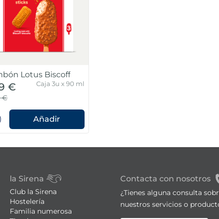
bón Lotus Biscoff
Caja 3u x 90 ml
99 €
9 €
Añadir
la Sirena
Contacta con nosotros
Club la Sirena
¿Tienes alguna consulta sob
Hostelería
nuestros servicios o product
Familia numerosa