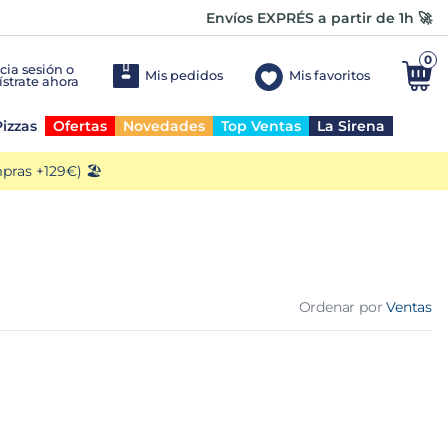
Envíos EXPRÉS a partir de 1h 🚀
0
Mis pedidos
Mis favoritos
izzas
Ofertas
Novedades
Top Ventas
La Sirena
ras +129€) 🏖️
Ordenar por
Ventas