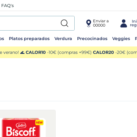
FAQ's
Enviar a
00000
os
Platos preparados
Verdura
Precocinados
Veggies
P
e verano! 🌊
CALOR10
-10€ (compras +99€)
CALOR20
-20€ (comp