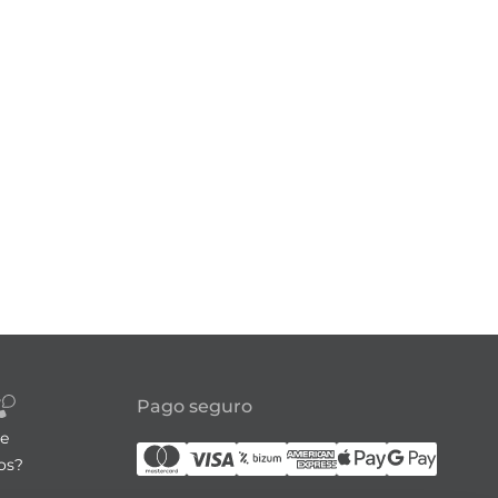
Pago seguro
re
os?