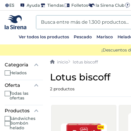
ES
Ayuda
Tiendas
Folletos
la Sirena Club
Busca entre más de 1.300 productos...
Ver todos los productos
Pescado
Marisco
Helad
TÉRMINOS MÁS BUSCADOS
¡Descuentos d
1
.
helados sirena
lotus biscoff
2
.
gambas
helados
lotus biscoff
Oferta
3
.
patatas
2
productos
todas las
ofertas
4
.
gamba
5
.
verduras
sándwiches
bombón
helado
6
.
croquetas