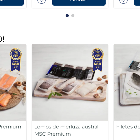
0!
, brécol y
Cebolla troceada
Lomos de
Premiu