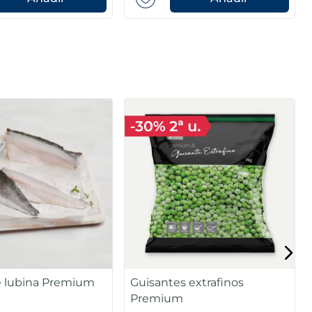
 salmón noruego
Filetes de salmón Premium
m