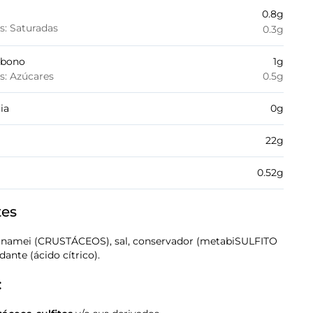
0.8
g
es: Saturadas
0.3
g
rbono
1
g
es: Azúcares
0.5
g
ia
0
g
22
g
0.52
g
tes
anamei (CRUSTÁCEOS), sal, conservador (metabiSULFITO
dante (ácido cítrico).
: