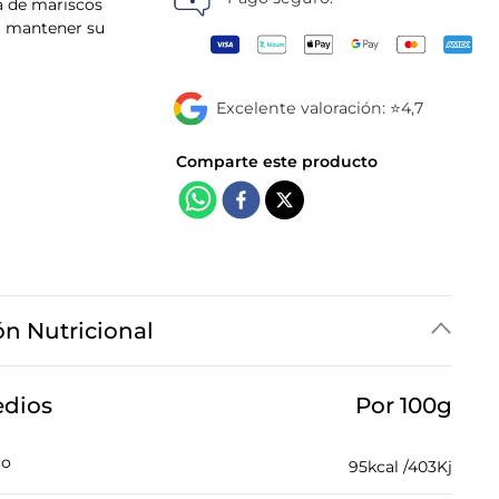
a de mariscos
ra mantener su
Excelente valoración: ⭐4,7
ón Nutricional
edios
Por 100g
co
95
kcal /
403
Kj