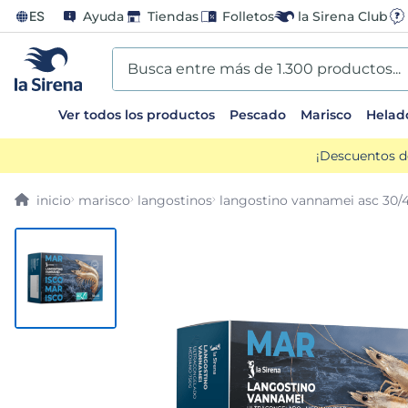
ES
Ayuda
Tiendas
Folletos
la Sirena Club
Busca entre más de 1.300 productos...
Ver todos los productos
Pescado
Marisco
Helad
TÉRMINOS MÁS BUSCADOS
¡Descuentos d
1
.
helados sirena
marisco
langostinos
langostino vannamei asc 30/
2
.
gambas
3
.
patatas
4
.
gamba
5
.
verduras
6
.
croquetas