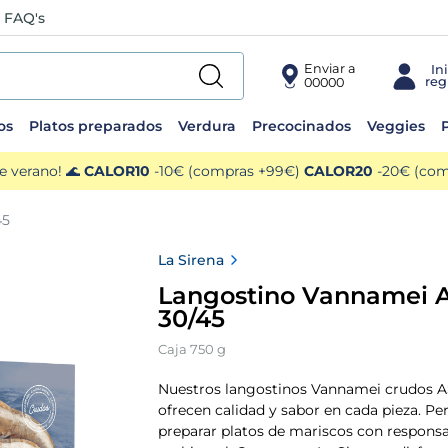
FAQ's
Enviar a
00000
os
Platos preparados
Verdura
Precocinados
Veggies
P
e verano! 🌊
CALOR10
-10€ (compras +99€)
CALOR20
-20€ (comp
45
La Sirena
Langostino Vannamei 
30/45
Caja 750 g
Nuestros langostinos Vannamei crudos A
ofrecen calidad y sabor en cada pieza. Pe
preparar platos de mariscos con responsa