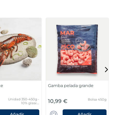
edia concha de
Gambón crudo MSC
pequeño 30-40 piezas/kg
Caja 2kg(60/80
Unidad 60 g
21,99 €
piezas/caja)
Añadir
Añadir