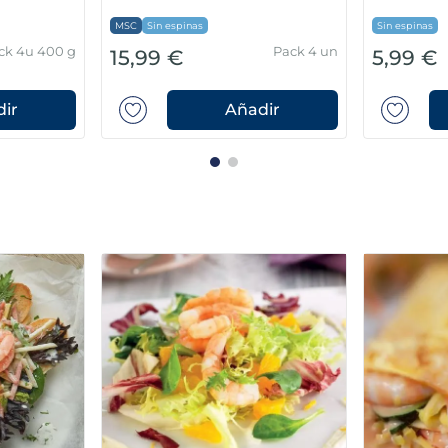
Apto para com
Sin espinas
Bolsa 600g
Bolsa 600g
1,49 €
16,99 €
ir
Añadir