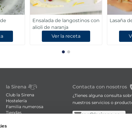
Ensalada de langostinos con
Lasaña de
alioli de naranja
ta
Ver la receta
V
la Sirena
Contacta con nosotros
Club la Sirena
¿Tienes alguna consulta sob
Hostelería
nuestros servicios o product
Familia numerosa
Tiendas
sac@lasirena.es
Trucos de cocina
900 21 06 21
Recetas
ies
Promociones - Bases legales
De lunes a sábado de 9:00 a 