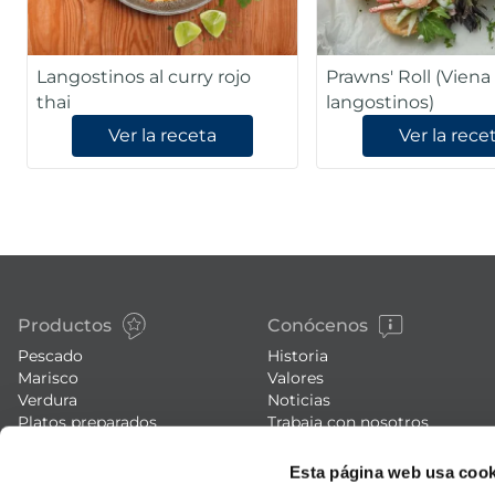
Langostinos al curry rojo
Prawns' Roll (Viena de
thai
langostinos)
Ver la receta
Ver la rece
Productos
Conócenos
Pescado
Historia
Marisco
Valores
Verdura
Noticias
Platos preparados
Trabaja con nosotros
Carne
Blog
Helados y postres
Eventos
Esta página web usa cook
FAQs (preguntas frecuentes)