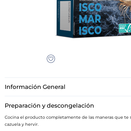
7
.
canelones
8
.
gambon
9
.
listísimos
10
.
pollo
Información General
Preparación y descongelación
Cocina el producto completamente de las maneras que te su
cazuela y hervir.