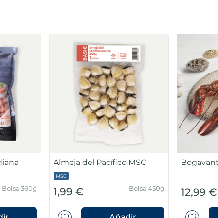
Preparado para sopa de
Vieira m
pescado y marisco
Escocia
mei
750 g (30/45
Bolsa 400g
4,99 €
2,99 €
pzas/caja)
ir
Añadir