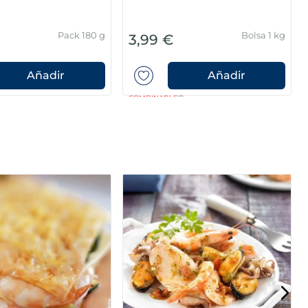
er en crudo
Sin piel
Sin piel
Sin espinas
Pack 4 x 125 g
Pack 4u 400 g
13,99 €
Añadir
Añadir