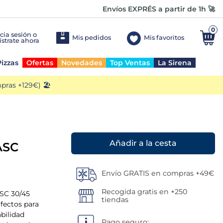
Envíos EXPRÉS a partir de 1h 🚀
0
Mis pedidos
Mis favoritos
izzas
Ofertas
Novedades
Top Ventas
La Sirena
ras +129€) 🏖️
Añadir a la cesta
ASC
Envío GRATIS en compras +49€
Recogida gratis en +250
SC 30/45
tiendas
rfectos para
bilidad
Pago seguro: