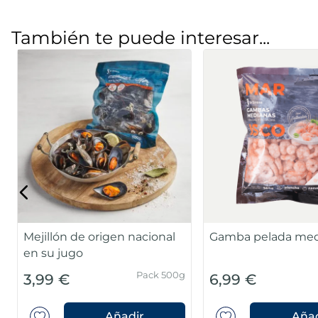
También te puede interesar...
Cola pelada de gambón
Austral Premium MSC
Langostino Vanna
cocido ASC
MSC
Caja 
Bolsa 425g
11,99 €
9,99 €
Añadir
Añad