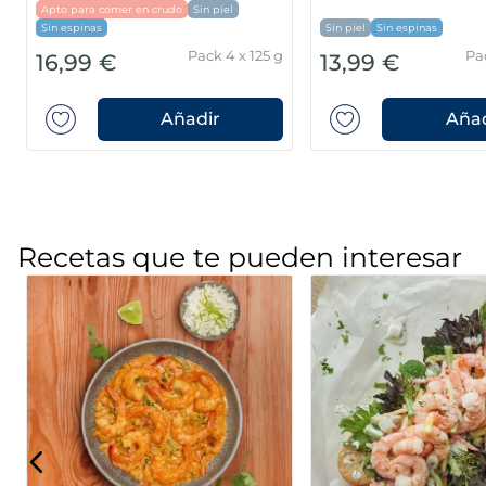
MSC
Sin piel
Sin espinas
Pack 480g
7,49 €
1,99 €
Añadir
Añad
Recetas que te pueden interesar