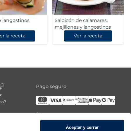
 langostinos
Salpicón de calamares,
mejillones y langostinos
er la receta
Ver la receta
Pago seguro
re
os?
Síguenos
Aceptar y cerrar
21:00h