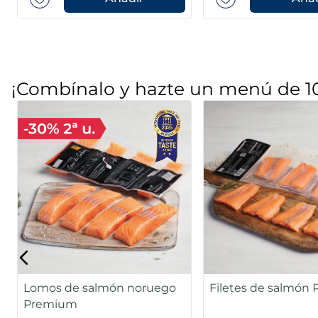
¡Combínalo y hazte un menú de 1
Corazones de merluza del
Coliflor, romanesco
Cabo MSC
zanahoria