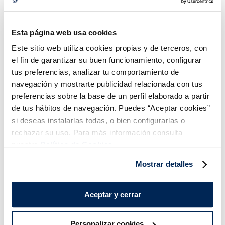
Espinacas porciones
Alcachofa troceada
Esta página web usa cookies
1,99 €
2,99 €
Bolsa 750g
Bolsa 400g
Este sitio web utiliza cookies propias y de terceros, con
Añadir
Añadir
el fin de garantizar su buen funcionamiento, configurar
tus preferencias, analizar tu comportamiento de
navegación y mostrarte publicidad relacionada con tus
preferencias sobre la base de un perfil elaborado a partir
de tus hábitos de navegación. Puedes “Aceptar cookies”
si deseas instalarlas todas, o bien configurarlas o
rechazar su uso. Para más información consulta
nuestra
Política de Cookies.
¡Combínalo y hazte un menú de 10!
Mostrar detalles
Aceptar y cerrar
Personalizar cookies