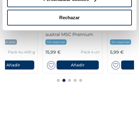
Rechazar
Lomos de merluza
Filetes de lubina
austral MSC Premium
Premium
Sin espinas
Sin espinas
15,99 €
5,99 €
Pack 4 un
Pack 180 g
Añadir
Añadir