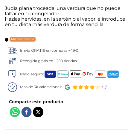
Judía plana troceada, una verdura que no puede
5
.
verduras
faltar en tu congelador.
Hazlas hervidas, en la sartén o al vapor, e introduce
en tu dieta más verdura de forma sencilla.
6
.
croquetas
7
.
canelones
Microondeable
Envío GRATIS en compras +49€
8
.
gambon
Recogida gratis en +250 tiendas
9
.
listísimos
Pago seguro:
10
.
pollo
Mas de 3k valoraciones: