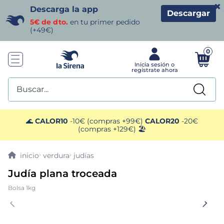
×
Descarga la app
Descargar
5€ de dto.
en tu primer pedido
(+49€)
0
Buscar...
TÉRMINOS MÁS BUSCADOS
🌊
CALOR10
-10€ (compras +99€)
CALOR20
-20€
(compras +129€) 🏖️
1
.
helados sirena
verdura
judías
2
.
gambas
Judía plana troceada
Bolsa 1kg
3
.
patatas
4
.
gamba