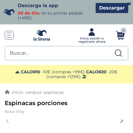
×
Descarga la app
Descargar
5€ de dto.
en tu primer pedido
(+49€)
0
Buscar...
TÉRMINOS MÁS BUSCADOS
🌊
CALOR10
-10€ (compras +99€)
CALOR20
-20€
(compras +129€) 🏖️
1
.
helados sirena
verdura
espinacas
2
.
gambas
Espinacas porciones
Bolsa 750g
3
.
patatas
4
.
gamba