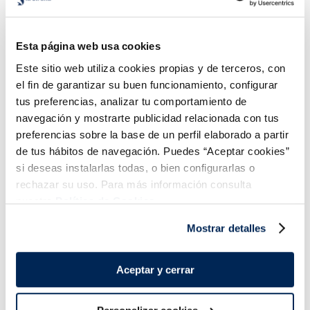
Pisto de verduras
Judía plana troceada
Esta página web usa cookies
2,79 €
2,49 €
Bolsa 450g
Bolsa 1kg
Este sitio web utiliza cookies propias y de terceros, con
Añadir
Añadir
el fin de garantizar su buen funcionamiento, configurar
tus preferencias, analizar tu comportamiento de
navegación y mostrarte publicidad relacionada con tus
preferencias sobre la base de un perfil elaborado a partir
de tus hábitos de navegación. Puedes “Aceptar cookies”
si deseas instalarlas todas, o bien configurarlas o
rechazar su uso. Para más información consulta
nuestra
Política de Cookies.
¡Combínalo y hazte un menú de 10!
Mostrar detalles
Aceptar y cerrar