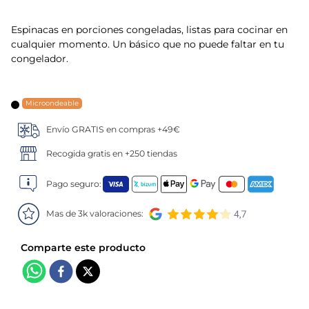
5
.
verduras
Espinacas en porciones congeladas, listas para cocinar en
cualquier momento. Un básico que no puede faltar en tu
6
.
croquetas
congelador.
7
.
canelones
Microondeable
8
.
listísimos
Envío GRATIS en compras +49€
Recogida gratis en +250 tiendas
9
.
gambon
Pago seguro:
10
.
pollo
Mas de 3k valoraciones: