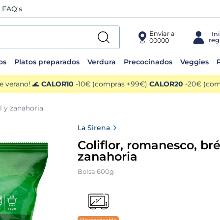
FAQ's
Enviar a
00000
os
Platos preparados
Verdura
Precocinados
Veggies
P
e verano! 🌊
CALOR10
-10€ (compras +99€)
CALOR20
-20€ (comp
l y zanahoria
La Sirena
Coliflor, romanesco, bré
zanahoria
Bolsa 600g
Microondeable