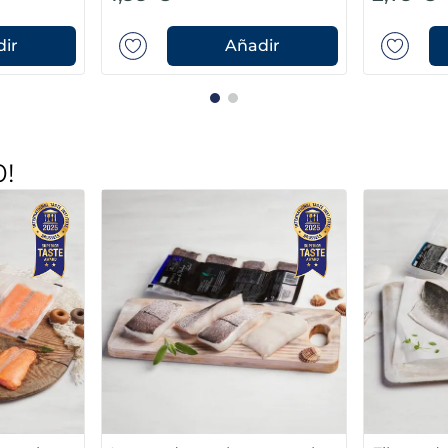
ir
Añadir
0!