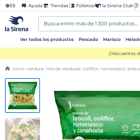
ES
Ayuda
Tiendas
Folletos
la Sirena Club
Busca entre más de 1.300 productos...
Ver todos los productos
Pescado
Marisco
Helad
TÉRMINOS MÁS BUSCADOS
¡Descuentos d
1
.
helados sirena
verdura
mix de verduras
coliflor, romanesco, bréco
2
.
gambas
3
.
patatas
4
.
gamba
5
.
verduras
6
.
croquetas