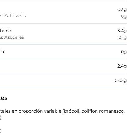
0.3
g
es: Saturadas
0
g
rbono
3.4
g
es: Azúcares
3.1
g
ia
0
g
2.4
g
0.05
g
tes
ales en proporción variable (brócoli, coliflor, romanesco,
).
: