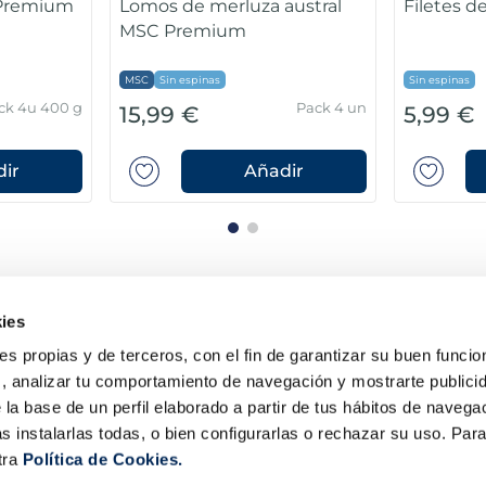
 Premium
Lomos de merluza austral
Filetes 
MSC Premium
MSC
Sin espinas
Sin espinas
ck 4u 400 g
Pack 4 un
15,99 €
5,99 €
ir
Añadir
ies
ies propias y de terceros, con el fin de garantizar su buen funci
s, analizar tu comportamiento de navegación y mostrarte publici
 la base de un perfil elaborado a partir de tus hábitos de naveg
s instalarlas todas, o bien configurarlas o rechazar su uso. Pa
la Sirena
Contacta con nosotros
tra
Política de Cookies.
Club la Sirena
¿Tienes alguna consulta sob