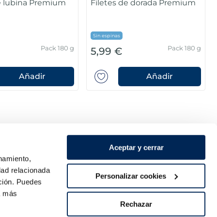
de lubina Premium
Filetes de dorada Premium
Sin espinas
Pack 180 g
Pack 180 g
5,99 €
Añadir
Añadir
Aceptar y cerrar
onamiento,
dad relacionada
Personalizar cookies
ación. Puedes
ra más
Pago seguro
Rechazar
re