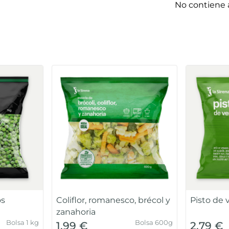
No contiene 
os
Coliflor, romanesco, brécol y
Pisto de 
zanahoria
Bolsa 1 kg
Bolsa 600g
1,99 €
2,79 €