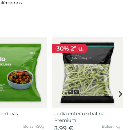
alérgenos
verduras
Judía entera extrafina
Premium
Bolsa 450g
Bolsa 1 kg
3,99 €