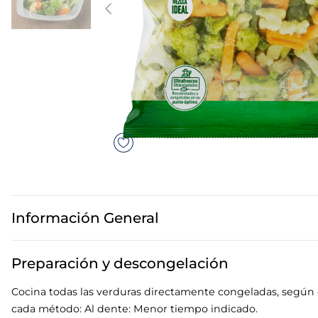
7
.
canelones
8
.
gambon
9
.
sushi
10
.
listísimos
Información General
Preparación y descongelación
Cocina todas las verduras directamente congeladas, según
cada método: Al dente: Menor tiempo indicado.