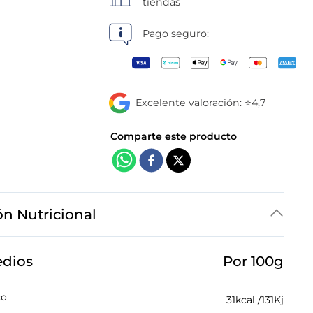
tiendas
Pago seguro:
Excelente valoración: ⭐4,7
ón Nutricional
edios
Por 100g
co
31
kcal /
131
Kj