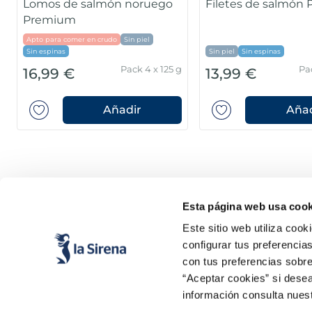
Lomos de salmón noruego
Filetes de salmón
Premium
Apto para comer en crudo
Sin piel
Sin espinas
Sin piel
Sin espinas
Pack 4 x 125 g
Pa
16,99 €
13,99 €
Añadir
Añad
Esta página web usa cook
Este sitio web utiliza cook
configurar tus preferencia
con tus preferencias sobre
“Aceptar cookies” si desea
Productos
Conócenos
información consulta nues
Pescado
Historia