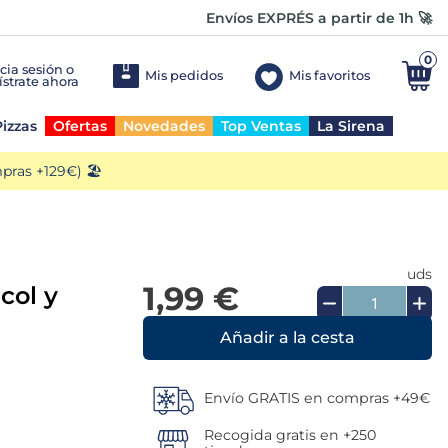
Envíos EXPRÉS a partir de 1h 🚀
0
Mis pedidos
Mis favoritos
izzas
Ofertas
Novedades
Top Ventas
La Sirena
ras +129€) 🏖️
uds
1,99 €
col y
Añadir a la cesta
Envío GRATIS en compras +49€
Recogida gratis en +250