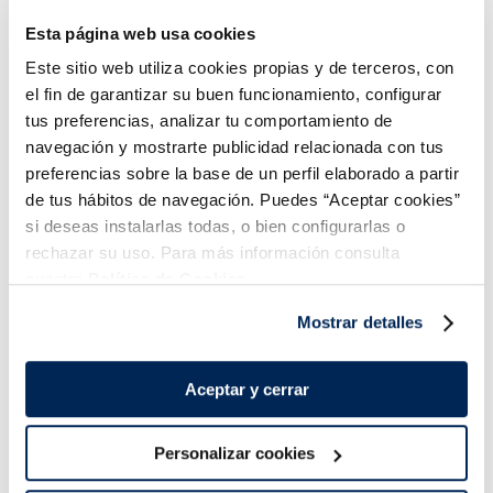
Esta página web usa cookies
Este sitio web utiliza cookies propias y de terceros, con
el fin de garantizar su buen funcionamiento, configurar
Picada troceada Heura
Albóndigas 100% vegetal
Heura
tus preferencias, analizar tu comportamiento de
Sin gluten
Vegano
Sin gluten
Vegano
navegación y mostrarte publicidad relacionada con tus
preferencias sobre la base de un perfil elaborado a partir
4,99 €
4,99 €
Caja 300g
Caja 208g
de tus hábitos de navegación. Puedes “Aceptar cookies”
Añadir
Añadir
si deseas instalarlas todas, o bien configurarlas o
rechazar su uso. Para más información consulta
nuestra
Política de Cookies.
Mostrar detalles
Aceptar y cerrar
¡Combínalo y hazte un menú de 10!
Personalizar cookies