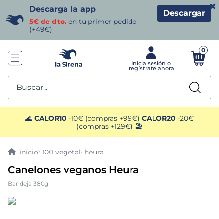
×
Descarga la app
Descargar
5€ de dto.
en tu primer pedido
(+49€)
0
Buscar...
TÉRMINOS MÁS BUSCADOS
🌊
CALOR10
-10€ (compras +99€)
CALOR20
-20€
(compras +129€) 🏖️
1
.
helados sirena
100 vegetal
heura
2
.
gambas
Canelones veganos Heura
Bandeja 380g
3
.
patatas
4
.
gamba