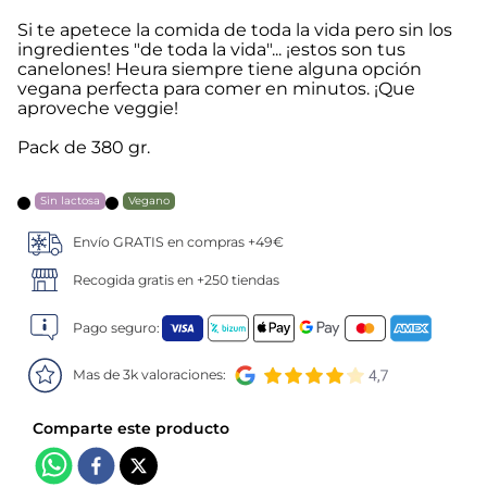
Si te apetece la comida de toda la vida pero sin los
5
.
verduras
ingredientes "de toda la vida"... ¡estos son tus
canelones! Heura siempre tiene alguna opción
vegana perfecta para comer en minutos. ¡Que
6
.
croquetas
aproveche veggie!
7
.
canelones
Pack de 380 gr.
8
.
gambon
Sin lactosa
Vegano
Envío GRATIS en compras +49€
9
.
listísimos
Recogida gratis en +250 tiendas
10
.
pollo
Pago seguro:
Mas de 3k valoraciones: