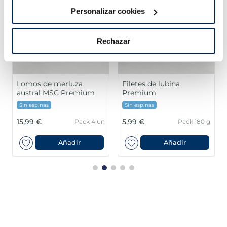
Personalizar cookies
Rechazar
Lomos de merluza
Filetes de lubina
austral MSC Premium
Premium
Sin espinas
Sin espinas
15,99 €
5,99 €
Pack 4 un
Pack 180 g
Añadir
Añadir