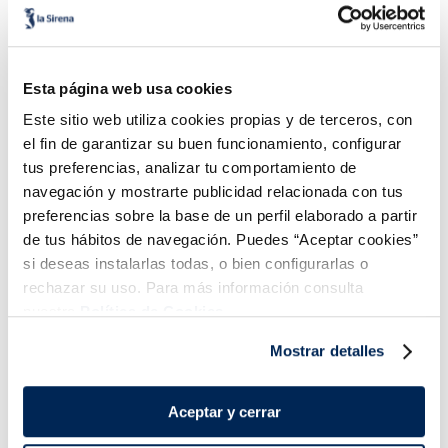
Esta página web usa cookies
Coliflor, romanesco,
Pisto de verduras
Este sitio web utiliza cookies propias y de terceros, con
brécol y zanahoria
el fin de garantizar su buen funcionamiento, configurar
1,99 €
2,79 €
Bolsa 600g
Bolsa 450g
tus preferencias, analizar tu comportamiento de
Añadir
Añadir
navegación y mostrarte publicidad relacionada con tus
preferencias sobre la base de un perfil elaborado a partir
de tus hábitos de navegación. Puedes “Aceptar cookies”
si deseas instalarlas todas, o bien configurarlas o
rechazar su uso. Para más información consulta
nuestra
Política de Cookies.
Mostrar detalles
¡Combínalo y hazte un menú de 10!
Aceptar y cerrar