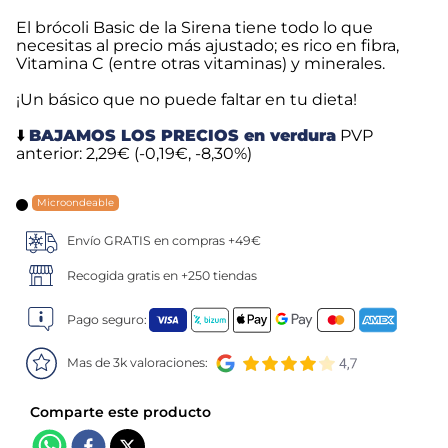
El brócoli Basic de la Sirena tiene todo lo que
5
.
verduras
necesitas al precio más ajustado; es rico en fibra,
Vitamina C (entre otras vitaminas) y minerales.
6
.
croquetas
¡Un básico que no puede faltar en tu dieta!
7
.
canelones
⬇️
BAJAMOS LOS PRECIOS en verdura
PVP
anterior: 2,29€ (-0,19€, -8,30%)
8
.
gambon
Microondeable
9
.
listísimos
Envío GRATIS en compras +49€
Recogida gratis en +250 tiendas
10
.
pollo
Pago seguro:
Mas de 3k valoraciones: