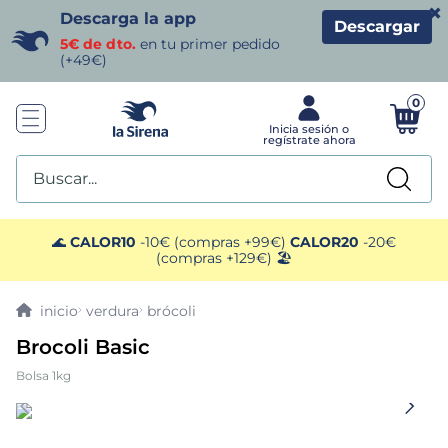
×
Descarga la app
Descargar
5€ de dto.
en tu primer pedido
(+49€)
0
Buscar...
TÉRMINOS MÁS BUSCADOS
🌊
CALOR10
-10€ (compras +99€)
CALOR20
-20€
(compras +129€) 🏖️
1
.
helados sirena
verdura
brócoli
2
.
gambas
Brocoli Basic
Bolsa 1kg
3
.
patatas
4
.
gamba