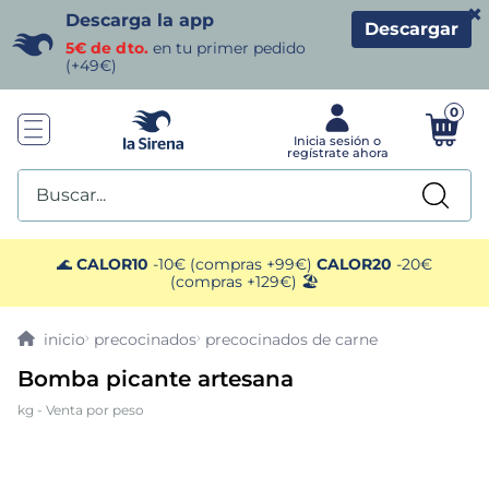
×
Descarga la app
Descargar
5€ de dto.
en tu primer pedido
(+49€)
0
Buscar...
TÉRMINOS MÁS BUSCADOS
🌊
CALOR10
-10€ (compras +99€)
CALOR20
-20€
(compras +129€) 🏖️
1
.
helados sirena
precocinados
precocinados de carne
2
.
gambas
Bomba picante artesana
kg - Venta por peso
3
.
patatas
4
.
gamba