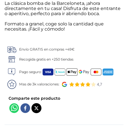
La clásica bomba de la Barceloneta, ¡ahora
directamente en tu casa! Disfruta de este entrante
5
.
verduras
o aperitivo, perfecto para ir abriendo boca.
6
.
croquetas
Formato a granel, coge solo la cantidad que
necesitas. ¡Fácil y cómodo!
7
.
canelones
Envío GRATIS en compras +49€
8
.
gambon
Recogida gratis en +250 tiendas
9
.
listísimos
Pago seguro:
10
.
pollo
Mas de 3k valoraciones: