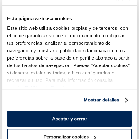
Fingers de pollo
Nuggets de pollo
Esta página web usa cookies
4,49 €
3,99 €
Bolsa 450g
Bolsa 300g
Este sitio web utiliza cookies propias y de terceros, con
Añadir
Añadir
el fin de garantizar su buen funcionamiento, configurar
tus preferencias, analizar tu comportamiento de
navegación y mostrarte publicidad relacionada con tus
preferencias sobre la base de un perfil elaborado a partir
de tus hábitos de navegación. Puedes “Aceptar cookies”
si deseas instalarlas todas, o bien configurarlas o
rechazar su uso. Para más información consulta
nuestra
Política de Cookies.
¡Combínalo y hazte un menú de 10!
Mostrar detalles
Aceptar y cerrar
Personalizar cookies