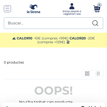
0
Buscar...
TOP SEARCHES
🌊
CALOR10
-10€ (compres +99€)
CALOR20
-20€
(compres +129€) 🏖️
1
.
mariscos
2
.
mango
0
productes
3
.
menus
4
.
gelats sirena
OOPS!
5
.
calamar sirena
No s'ha trobat cap producte