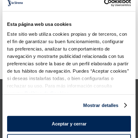
6
.
tarrina helado
Què hauria de fer?
7
.
salmó premium
Verifiqueu els termes que heu
Esta página web usa cookies
escrit.
8
.
calamar troceado
Proveu d'utilitzar una sola
Este sitio web utiliza cookies propias y de terceros, con
paraula.
el fin de garantizar su buen funcionamiento, configurar
Feu servir termes genèrics a la
9
.
halibut
cerca.
tus preferencias, analizar tu comportamiento de
Proveu de cercar sinònims del
navegación y mostrarte publicidad relacionada con tus
terme desitjat.
10
.
helados polos
preferencias sobre la base de un perfil elaborado a partir
Error:
Request failed with status code 429
de tus hábitos de navegación. Puedes “Aceptar cookies”
si deseas instalarlas todas, o bien configurarlas o
rechazar su uso. Para más información consulta
nuestra
Política de Cookies.
Mostrar detalles
Productes
Aceptar y cerrar
Coneix-nos