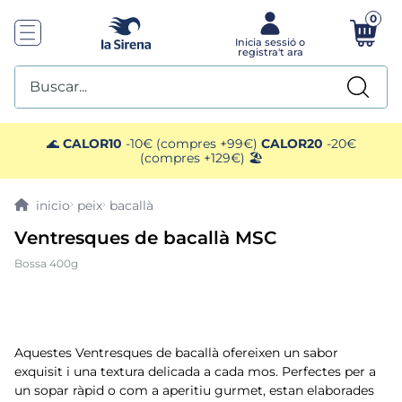
0
Buscar...
TOP SEARCHES
🌊
CALOR10
-10€ (compres +99€)
CALOR20
-20€
(compres +129€) 🏖️
1
.
mariscos
peix
bacallà
2
.
gelats sirena
Ventresques de bacallà MSC
Bossa 400g
3
.
ensaladilla
4
.
brocoli
Aquestes Ventresques de bacallà ofereixen un sabor
5
.
menus
exquisit i una textura delicada a cada mos. Perfectes per a
un sopar ràpid o com a aperitiu gurmet, estan elaborades