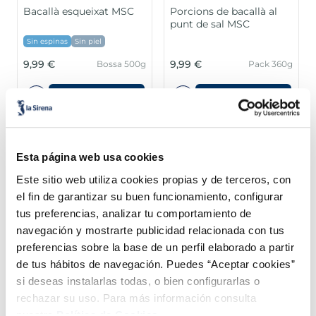
Bacallà esqueixat MSC
Porcions de bacallà al
punt de sal MSC
Sin espinas
Sin piel
9,99 €
9,99 €
Bossa 500g
Pack 360g
Añadir
Añadir
Esta página web usa cookies
Este sitio web utiliza cookies propias y de terceros, con
el fin de garantizar su buen funcionamiento, configurar
tus preferencias, analizar tu comportamiento de
Combina-ho i fes un menú de 10!
navegación y mostrarte publicidad relacionada con tus
preferencias sobre la base de un perfil elaborado a partir
de tus hábitos de navegación. Puedes “Aceptar cookies”
si deseas instalarlas todas, o bien configurarlas o
rechazar su uso. Para más información consulta
nuestra
Política de Cookies.