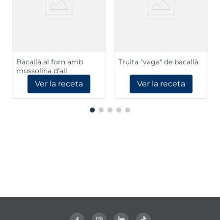
Bacallà al forn amb
Truita "vaga" de bacallà
mussolina d'all
Ver la receta
Ver la receta