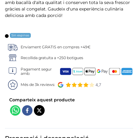
6
.
mejillon
amb bacallà d'alta qualitat i conserven tota la seva frescor
gràcies al congelat. Gaudeix d'una experiència culinària
7
.
calamar sirena
deliciosa amb cada porció!
8
.
salmó premium
Sin espinas
9
.
tequeños
Enviament GRATIS en compres +49€
Recollida gratuïta a +250 botigues
10
.
gambas peladas
Pagament segur
amb:
Més de 3k reviews: