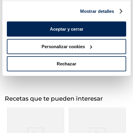
Mostrar detalles
Aceptar y cerrar
Arròs blanc micro
Brocoli
Listísimos
1,79 €
1,99 €
Bossa 4 x 150g
Bossa 600g
Personalizar cookies
Añadir
Añadir
Rechazar
Recetas que te pueden interesar