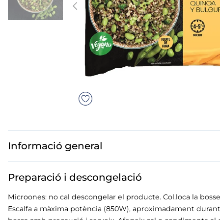
mar sirena
mó premium
ueños
bas peladas
Informació general
Preparació i descongelació
Microones: no cal descongelar el producte. Col.loca la bosse
Escalfa a màxima potència (850W), aproximadament durant 4