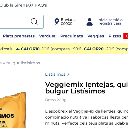
Club la Sirena
FAQ's
Enviar a
00000
Plats preparats
Verdura
Precuinats
Veggies
Pizzes
O
'estiu! 🌊
CALOR10
-10€ (compres +99€)
CALOR20
-20€ (compr
a y bulgur listísimos
Listísimos
Veggiemix lentejas, qu
bulgur Listísimos
Bossa 200g
Descobreix el VeggieMix de llenties, quino
combinació nutritiva i saborosa llesta pe
minuts. Perfecte pels teus plats saludable