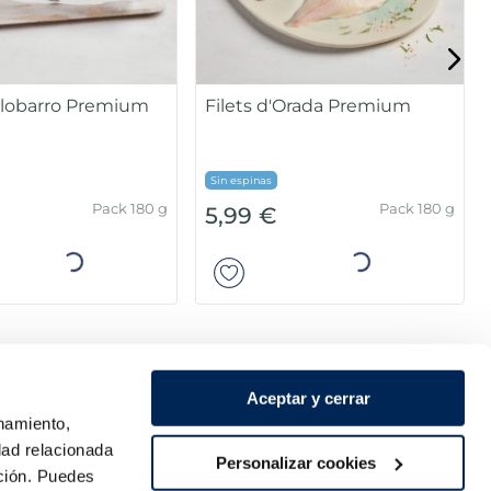
Sin piel
Pack 4u x 125g
Bossa 900 g
8,99 €
Añadir
Añadir
Aceptar y cerrar
onamiento,
dad relacionada
Personalizar cookies
ación. Puedes