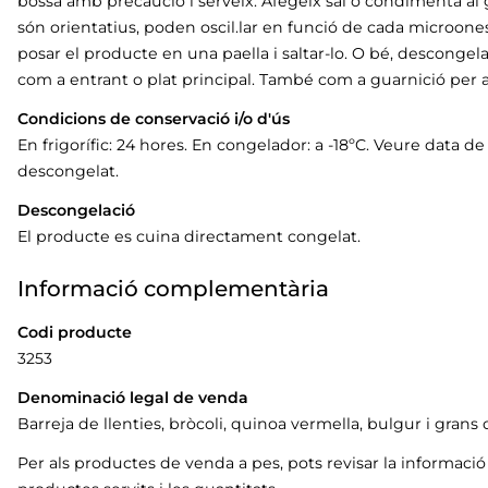
bossa amb precaució i serveix. Afegeix sal o condimenta al 
són orientatius, poden oscil.lar en funció de cada microone
posar el producte en una paella i saltar-lo. O bé, descongelar-
com a entrant o plat principal. També com a guarnició per a
Condicions de conservació i/o d'ús
En frigorífic: 24 hores. En congelador: a -18ºC. Veure data
descongelat.
Descongelació
El producte es cuina directament congelat.
Informació complementària
Codi producte
3253
Denominació legal de venda
Barreja de llenties, bròcoli, quinoa vermella, bulgur i grans 
Per als productes de venda a pes, pots revisar la informaci