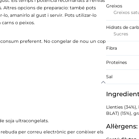
gust. Els temps i potència recomanats a l’envàs
Greixos
s. Altres opcions de preparacio: també pots
Greixos sat
lo, amanirlo al gust i servir. Pots utilizar-lo
 carns o peixos.
Hidrats de car
Sucres
 de consum preferent. No congelar de nou un cop
Fibra
Proteïnes
Sal
Ingredien
Llenties (34%),
BLAT) (15%), gr
de soja ultracongelats.
Al·lèrgens:
ó rebuda per correu electrònic per conèixer els