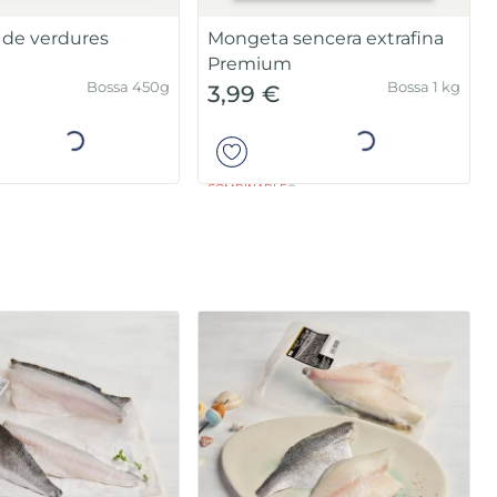
Bossa 1kg
Bossa 450g
2,99 €
Añadir
Añadir
 de salmó noruec
Filets de lluç sense pell
Basic