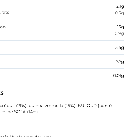
2.1
g
urats
0.3
g
boni
15
g
0.9
g
5.5
g
7.7
g
0.01
g
ts
 bròquil (21%), quinoa vermella (16%), BULGUR (conté
ans de SOJA (14%).