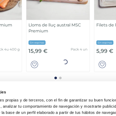
al punt
Sípia neta 4 - 8 peces
Sin espinas
ack 4 x 125 g
Bossa 510 g
8,99 €
13,99 €
ir
Añadir
ies
ies propias y de terceros, con el fin de garantizar su buen funci
s, analizar tu comportamiento de navegación y mostrarte publici
 la base de un perfil elaborado a partir de tus hábitos de naveg