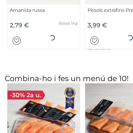
Barreja brocoli i coliflor
Ceba trossejada
Bossa 600g
1,99 €
1,49 €
Añadir
Añad
Combina-ho i fes un menú de 10!