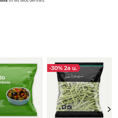
soia
i/o els seus derivats.
en porcions Basic
Carxofa trossejada Basic