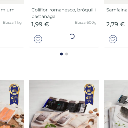
Bossa 600g
Bossa 600g
1,99 €
2,10 €
ir
Añadir
Porcions
amb pell