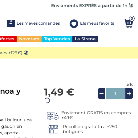
Enviaments EXPRÉS a partir de 1h 🚀
0
Les meves comandes
Els meus favorits
fertes
Novetats
Top Vendes
La Sirena
es +129€) 🏖️
uds
1,49 €
inoa y
a i bulgur, una
Enviament GRATIS en compres
+49€
r gaudir en
s, aporta
Recollida gratuïta a +250