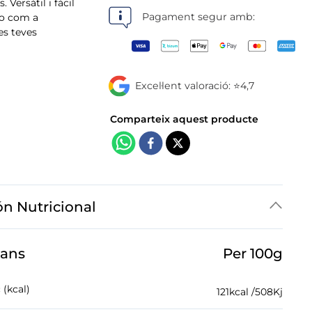
botigues
. Versàtil i fàcil
s o com a
es teves
Pagament segur amb:
Excel·lent valoració: ⭐4,7
ón Nutricional
jans
Per 100g
 (kcal)
121
kcal /
508
Kj