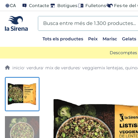
CA
Contacte
Botigues
Fulletons
Fes-te del 
Busca entre més de 1.300 productes...
Tots els productes
Peix
Marisc
Gelats
EARCHES
Descomptes d
scos
verdura
mix de verdures
veggiemix lentejas, quino
ts sirena
ladilla
oli
us
llon