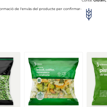
Conté:
Gluten
,
formació de l'envàs del producte per confirmar-
Brocoli
Espinacs 