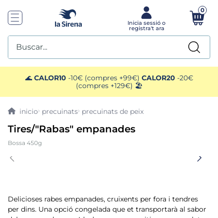
0
Buscar...
TOP SEARCHES
🌊
CALOR10
-10€ (compres +99€)
CALOR20
-20€
(compres +129€) 🏖️
1
.
mariscos
precuinats
precuinats de peix
2
.
mango
Tires/"Rabas" empanades
Bossa 450g
3
.
menus
4
.
gelats sirena
5
.
calamar sirena
Delicioses rabes empanades, cruixents per fora i tendres
per dins. Una opció congelada que et transportarà al sabor