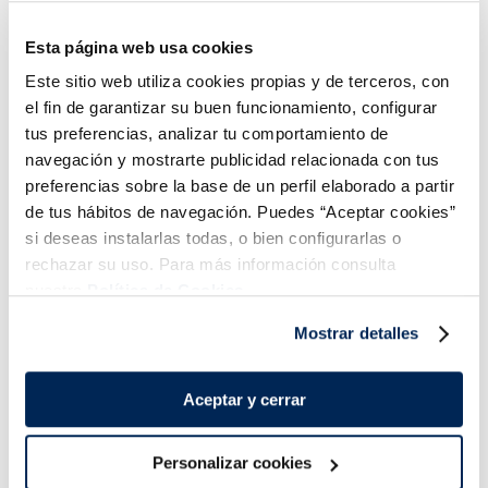
Senén
Premium
Sin gluten
Esta página web usa cookies
4,19 €
23,99 €
Caixa 250 g
Granel 500 g.
Este sitio web utiliza cookies propias y de terceros, con
el fin de garantizar su buen funcionamiento, configurar
Añadir
Añadir
tus preferencias, analizar tu comportamiento de
navegación y mostrarte publicidad relacionada con tus
preferencias sobre la base de un perfil elaborado a partir
de tus hábitos de navegación. Puedes “Aceptar cookies”
si deseas instalarlas todas, o bien configurarlas o
rechazar su uso. Para más información consulta
nuestra
Política de Cookies.
Combina-ho i fes un menú de 10!
Mostrar detalles
Aceptar y cerrar
Personalizar cookies