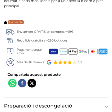
6
.
tarrina helado
del mar a cada mos. Ideals per a un aperitiu o com a plat
principal.
7
.
salmó premium
Horneable
8
.
calamar troceado
Enviament GRATIS en compres +49€
9
.
halibut
Recollida gratuïta a +250 botigues
10
.
helados polos
Pagament segur
amb:
Més de 3k reviews:
Preparació i descongelació