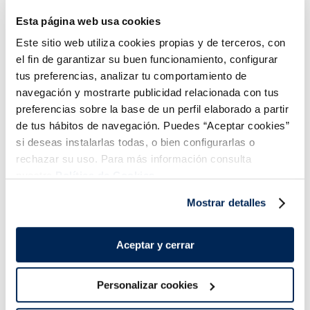
Sin gluten
Sin gluten
Esta página web usa cookies
0,99 €
0,99 €
Unitat 100 ml
Unitat 100 ml
Este sitio web utiliza cookies propias y de terceros, con
Añadir
Añadir
el fin de garantizar su buen funcionamiento, configurar
COMBINABLE
COMBINABLE
tus preferencias, analizar tu comportamiento de
navegación y mostrarte publicidad relacionada con tus
preferencias sobre la base de un perfil elaborado a partir
de tus hábitos de navegación. Puedes “Aceptar cookies”
si deseas instalarlas todas, o bien configurarlas o
rechazar su uso. Para más información consulta
nuestra
Política de Cookies.
Combina-ho i fes un menú de 10!
Mostrar detalles
Aceptar y cerrar
Personalizar cookies