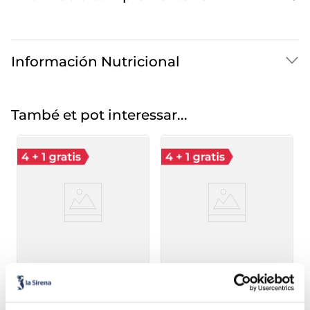
Información Nutricional
També et pot interessar...
Vaset gelat de vainilla
Vaset gelat sorbet
llimona