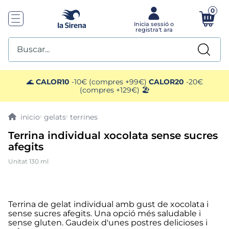
0
Buscar...
TOP SEARCHES
🌊
CALOR10
-10€ (compres +99€)
CALOR20
-20€
(compres +129€) 🏖️
1
.
helados sirena
gelats
terrines
2
.
gambas
Terrina individual xocolata sense sucres
afegits
3
.
patatas
Unitat 130 ml
4
.
gamba
5
.
verduras
Terrina de gelat individual amb gust de xocolata i
sense sucres afegits. Una opció més saludable i
sense gluten. Gaudeix d'unes postres delicioses i