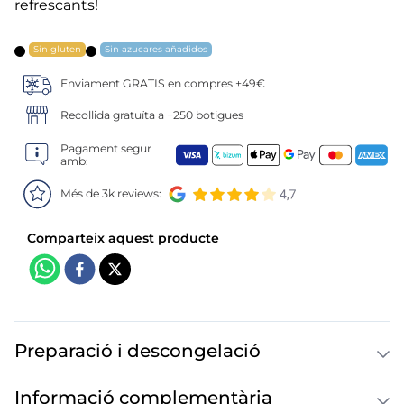
6
.
croquetas
refrescants!
7
.
canelones
Sin gluten
Sin azucares añadidos
Enviament GRATIS en compres +49€
8
.
listísimos
Recollida gratuïta a +250 botigues
9
.
gambon
Pagament segur
amb:
10
.
pollo
Més de 3k reviews:
Preparació i descongelació
Informació complementària