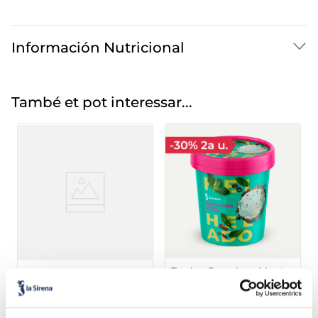
Información Nutricional
També et pot interessar...
Terrina Premium Menta
Terrina individual
amb xocolata
xocolata sense sucres
afegits
Sin gluten
Sin azucares añadidos