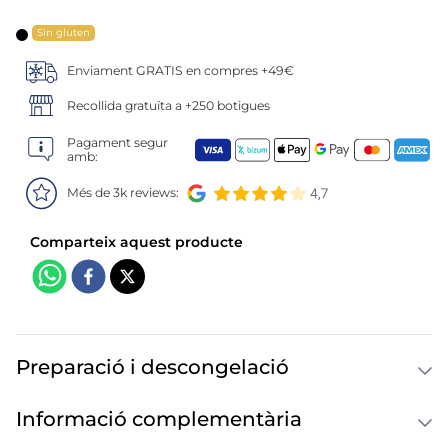
6
.
croquetas
Sin gluten
7
.
canelones
Enviament GRATIS en compres +49€
8
.
gambon
Recollida gratuïta a +250 botigues
Pagament segur
9
.
sushi
amb:
Més de 3k reviews:
10
.
listísimos
Preparació i descongelació
Informació complementària