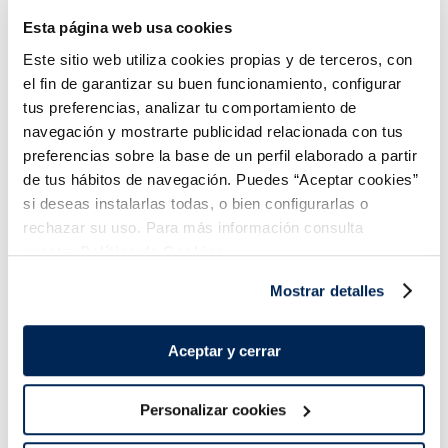
Esta página web usa cookies
1,49 €
5,49 €
Unitat 130 ml
Unitat 500 ml
Este sitio web utiliza cookies propias y de terceros, con
Añadir
Añadir
el fin de garantizar su buen funcionamiento, configurar
COMBINABLE
tus preferencias, analizar tu comportamiento de
navegación y mostrarte publicidad relacionada con tus
preferencias sobre la base de un perfil elaborado a partir
de tus hábitos de navegación. Puedes “Aceptar cookies”
si deseas instalarlas todas, o bien configurarlas o
rechazar su uso. Para más información consulta
nuestra
Política de Cookies.
Combina-ho i fes un menú de 10!
Mostrar detalles
Aceptar y cerrar
Personalizar cookies