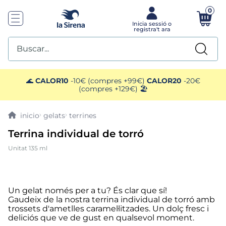
0
Buscar...
TOP SEARCHES
🌊
CALOR10
-10€ (compres +99€)
CALOR20
-20€
(compres +129€) 🏖️
1
.
helados sirena
gelats
terrines
2
.
gambas
Terrina individual de torró
Unitat 135 ml
3
.
patatas
4
.
gamba
Un gelat només per a tu? És clar que sí!
Gaudeix de la nostra terrina individual de torró amb
5
.
verduras
trossets d'ametlles caramel·litzades. Un dolç fresc i
deliciós que ve de gust en qualsevol moment.