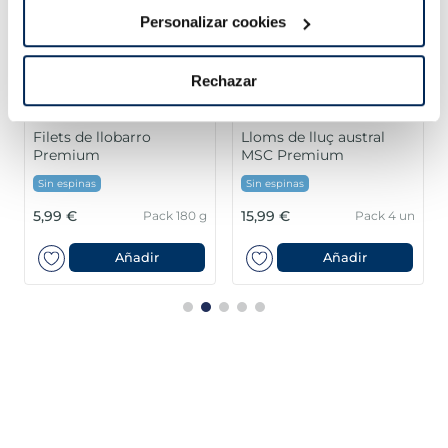
Personalizar cookies
Rechazar
Filets de llobarro
Lloms de lluç austral
Premium
MSC Premium
Sin espinas
Sin espinas
5,99 €
15,99 €
Pack 180 g
Pack 4 un
Añadir
Añadir