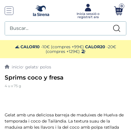
0
Buscar...
TOP SEARCHES
🌊
CALOR10
-10€ (compres +99€)
CALOR20
-20€
(compres +129€) 🏖️
1
.
plato preparado
gelats
polos
2
.
gelats sirena
Sprims coco y fresa
4 u x 75 g
3
.
helados polos
4
.
menus
Gelat amb una deliciosa barreja de maduixes de Huelva de
5
.
salmó premium
temporada i coco de Tailàndia. La textura suau de la
maduixa amb les llavors i la del coco amb polpa ratllada