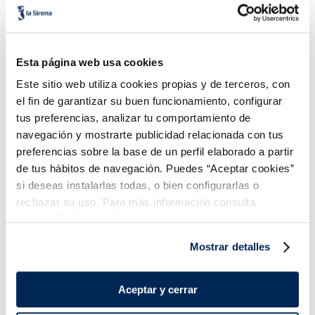
Sorbete sabor piña sin
Polo Sorbet de gerds
azúcares añadidos
Sin gluten
Sin lactosa
Sin gluten
Sin lactosa
Vegano
Sin azucares añadidos
Vegano
Esta página web usa cookies
Caixa 6 u 360
3,49 €
3,49 €
Caixa 6u 360 ml
Este sitio web utiliza cookies propias y de terceros, con
ml
el fin de garantizar su buen funcionamiento, configurar
Añadir
Añadir
tus preferencias, analizar tu comportamiento de
navegación y mostrarte publicidad relacionada con tus
preferencias sobre la base de un perfil elaborado a partir
de tus hábitos de navegación. Puedes “Aceptar cookies”
si deseas instalarlas todas, o bien configurarlas o
rechazar su uso. Para más información consulta
nuestra
Política de Cookies.
Combina-ho i fes un menú de 10!
Mostrar detalles
Aceptar y cerrar