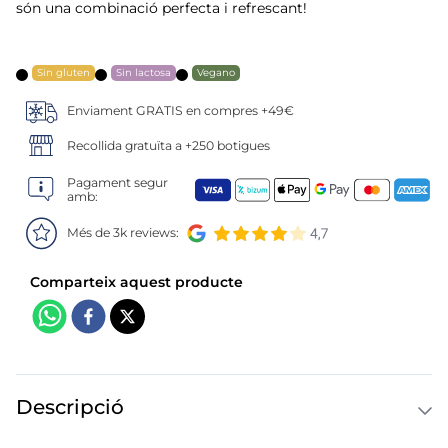
6
.
calamar sirena
són una combinació perfecta i refrescant!
7
.
marisco
Sin gluten
Sin lactosa
Vegano
8
.
anillas
Enviament GRATIS en compres +49€
Recollida gratuïta a +250 botigues
9
.
halibut
Pagament segur
10
.
coliflor
amb:
Més de 3k reviews:
Descripció