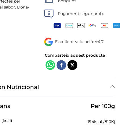
botigues
rfectes per
al sabor. Dóna-
Pagament segur amb:
Excel·lent valoració: ⭐4,7
ón Nutricional
jans
Per 100g
 (kcal)
194
kcal /
810
Kj