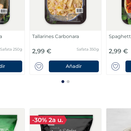
a
Tallarines Carbonara
Spaghett
Safata 250g
Safata 350g
2,99 €
2,99 €
ir
Añadir