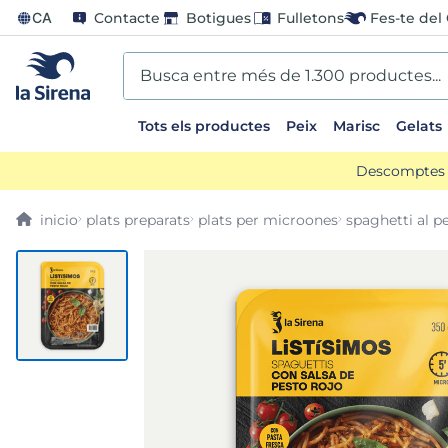
CA
Contacte
Botigues
Fulletons
Fes-te del 
Busca entre més de 1.300 productes...
Tots els productes
Peix
Marisc
Gelats
EARCHES
Descomptes d
lones
plats preparats
plats per microones
spaghetti al p
entos
go
mame
ladilla
ts sirena