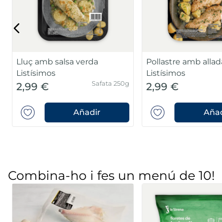
Lluç amb salsa verda
Pollastre amb allad
Listísimos
Listísimos
Safata 250g
2,99 €
2,99 €
Añadir
Añad
Combina-ho i fes un menú de 10!