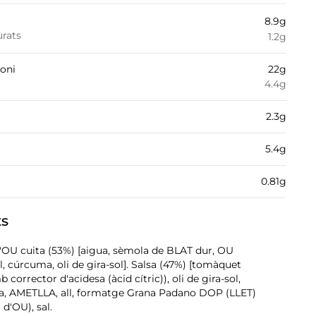
8.9
g
urats
1.2
g
boni
22
g
4.4
g
2.3
g
5.4
g
0.81
g
ts
l'OU cuita (53%) [aigua, sèmola de BLAT dur, OU
al, cúrcuma, oli de gira-sol]. Salsa (47%) [tomàquet
corrector d'acidesa (àcid cítric)), oli de gira-sol,
ua, AMETLLA, all, formatge Grana Padano DOP (LLET)
 d'OU), sal.