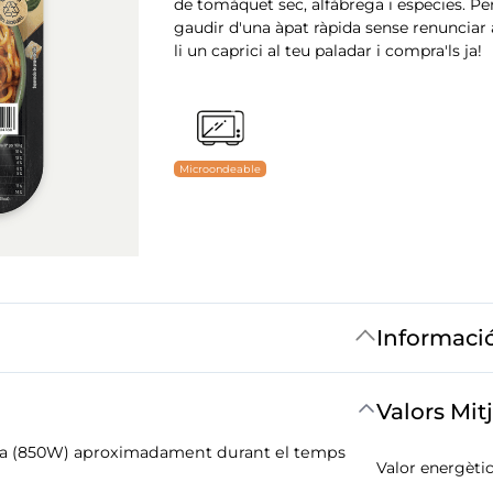
de tomàquet sec, alfàbrega i especies. Pe
gaudir d'una àpat ràpida sense renunciar 
li un caprici al teu paladar i compra'ls ja!
Microondeable
Informaci
Valors Mit
ncia (850W) aproximadament durant el temps
Valor energètic