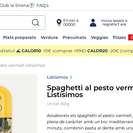
Club la Sirena
FAQ's
Enviar a
00000
Plats preparats
Verdura
Precuinats
Veggies
Pizzes
O
'estiu! 🌊
CALOR10
-10€ (compres +99€)
CALOR20
-20€ (compr
esto vermell listísimos
Listísimos
Spaghetti al pesto verm
Listísimos
Unitat 350g
Assaboreix els spaghetti el pesto vermell
plena de caràcter amb un toc mediterrani
minuts, combinin pasta al dente amb una