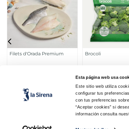
Filets d'Orada Premium
Brocoli
Sin espinas
Esta página web usa cook
Pack 180 g
5,99 €
1,99 €
Este sitio web utiliza cook
configurar tus preferencia
Añadir
Añad
con tus preferencias sobre
“Aceptar cookies” si desea
información consulta nues