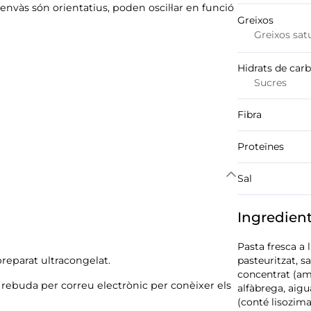
nvàs són orientatius, poden oscil·lar en funció
Greixos
Greixos sat
Hidrats de car
Sucres
Fibra
Proteïnes
Sal
Ingredien
Pasta fresca a 
reparat ultracongelat.
pasteuritzat, s
concentrat (amb 
ó rebuda per correu electrònic per conèixer els
alfàbrega, aig
(conté lisozima