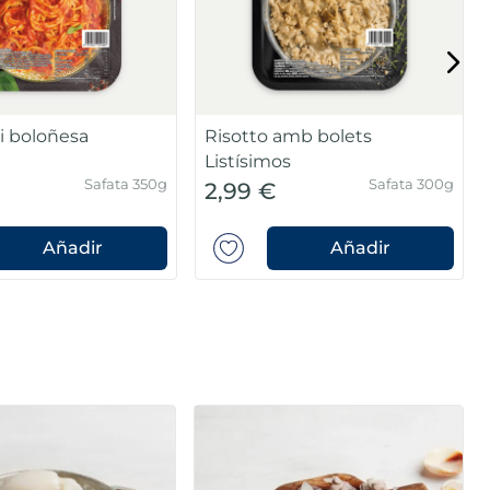
i boloñesa
Risotto amb bolets
Listísimos
Safata 350g
Safata 300g
2,99 €
Añadir
Añadir