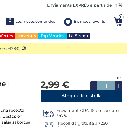
Enviaments EXPRÉS a partir de 1h 🚀
0
Les meves comandes
Els meus favorits
fertes
Novetats
Top Vendes
La Sirena
es +129€) 🏖️
uds
2,99 €
ell
, una recepta
Enviament GRATIS en compres
+49€
. Llestos en
 salsa saborosa
Recollida gratuïta a +250