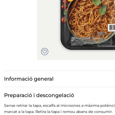
us
mar sirena
mó premium
ados polos
Informació general
Preparació i descongelació
Sense retirar la tapa, escalfa al microones a màxima potè
marcat a la tapa. Retira la tapa i remou abans de consumir.