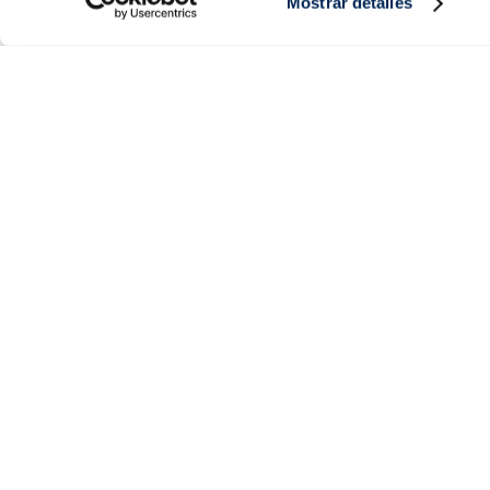
Mostrar detalles
Productes
Coneix-nos
Peix
Història
Marisc
Valors
Verdura
Premsa
Plats preparats
Treballa amb nosaltres
Carn
Blog
Gelats i postres
Esdeveniments
FAQs (preguntes freqüents)