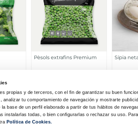
Pèsols extrafins Premium
Sípia net
ies
Bossa 600g
Bossa 1 kg
3,99 €
8,99 €
ies propias y de terceros, con el fin de garantizar su buen funci
s, analizar tu comportamiento de navegación y mostrarte publici
ir
Añadir
 la base de un perfil elaborado a partir de tus hábitos de naveg
s instalarlas todas, o bien configurarlas o rechazar su uso. Pa
COMBINABLE
tra
Política de Cookies.