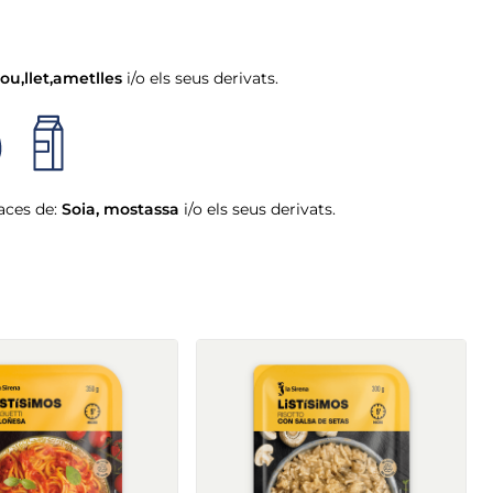
ou
,
llet
,
ametlles
i/o els seus derivats.
aces de:
Soia
,
mostassa
i/o els seus derivats.