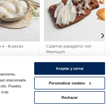
a 4 - 8 peces
Calamar patagònic net
Premium
Aceptar y cerrar
Bossa 510 g
Safata 400 g
6,99 €
onamiento,
dad relacionada
Personalizar cookies
Añadir
Añadir
ación. Puedes
ra más
Rechazar