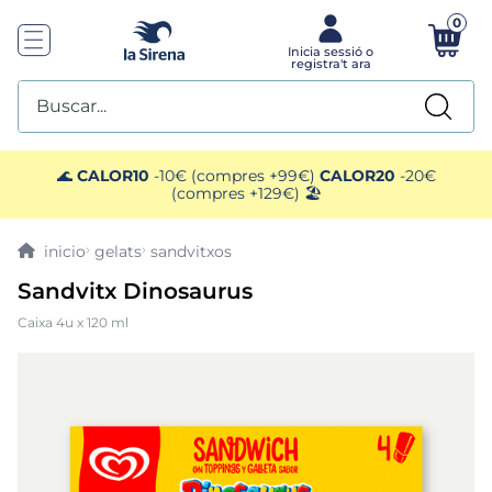
0
Buscar...
TOP SEARCHES
🌊
CALOR10
-10€ (compres +99€)
CALOR20
-20€
(compres +129€) 🏖️
1
.
mariscos
gelats
sandvitxos
2
.
mango
Sandvitx Dinosaurus
Caixa 4u x 120 ml
3
.
menus
4
.
gelats sirena
5
.
calamar sirena