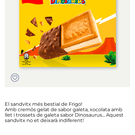
6
.
tarrina helado
7
.
salmó premium
8
.
calamar troceado
9
.
halibut
10
.
helados polos
El sandvitx més bestial de Frigo!
Amb cremós gelat de sabor galeta, xocolata amb
llet i trossets de galeta sabor Dinosaurus... Aquest
sandvitx no et deixarà indiferent!