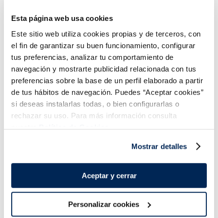
Información Nutricional
Esta página web usa cookies
Este sitio web utiliza cookies propias y de terceros, con
També et pot interessar...
el fin de garantizar su buen funcionamiento, configurar
tus preferencias, analizar tu comportamiento de
navegación y mostrarte publicidad relacionada con tus
Sandvitx de nata
preferencias sobre la base de un perfil elaborado a partir
de tus hábitos de navegación. Puedes “Aceptar cookies”
si deseas instalarlas todas, o bien configurarlas o
rechazar su uso. Para más información consulta
nuestra
Política de Cookies.
Mostrar detalles
Sandwich de vainilla y
chocolate
Aceptar y cerrar
Caixa 6 u 600
Caixa 6 u 600
2,49 €
2,49 €
ml
ml
Personalizar cookies