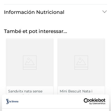
Información Nutricional
També et pot interessar...
Sandvitx nata sense
Mini Bescuit Nata i
sucres afegits
Xocolata
Sin azucares añadidos
Caixa 6 u 600
2,99 €
3,49 €
Caixa 6 u 510 ml