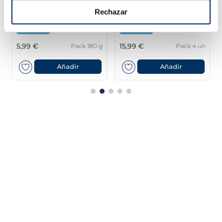
Filets de llobarro
Lloms de lluç austral
Rechazar
Premium
MSC Premium
Sin espinas
Sin espinas
5,99 €
15,99 €
Pack 180 g
Pack 4 un
Añadir
Añadir