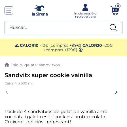
0
Buscar...
TOP SEARCHES
🌊
CALOR10
-10€ (compres +99€)
CALOR20
-20€
(compres +129€) 🏖️
1
.
plato preparado
gelats
sandvitxos
2
.
gelats sirena
Sandvitx super cookie vainilla
Caixa 4 u 600 ml
3
.
helados polos
4
.
menus
Pack de 4 sandvitxos de gelat de vainilla amb
5
.
salmó premium
xocolata i galeta estil "cookies" amb xocolata.
Cruixent, deliciós i refrescant!