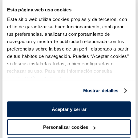
ml
Esta página web usa cookies
Añadir
Añadir
Este sitio web utiliza cookies propias y de terceros, con
el fin de garantizar su buen funcionamiento, configurar
tus preferencias, analizar tu comportamiento de
navegación y mostrarte publicidad relacionada con tus
preferencias sobre la base de un perfil elaborado a partir
de tus hábitos de navegación. Puedes “Aceptar cookies”
si deseas instalarlas todas, o bien configurarlas o
Combina-ho i fes un menú de 10!
rechazar su uso. Para más información consulta
nuestra
Política de Cookies.
Mostrar detalles
Aceptar y cerrar
Personalizar cookies