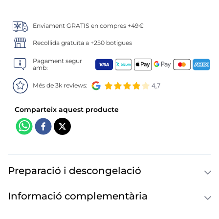
6
.
calamar sirena
7
.
marisco
Enviament GRATIS en compres +49€
Recollida gratuïta a +250 botigues
8
.
anillas
Pagament segur
amb:
9
.
halibut
Més de 3k reviews:
10
.
coliflor
Preparació i descongelació
Informació complementària