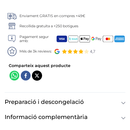
6
.
mejillon
7
.
calamar sirena
Enviament GRATIS en compres +49€
Recollida gratuïta a +250 botigues
8
.
salmó premium
Pagament segur
amb:
9
.
tequeños
Més de 3k reviews:
10
.
gambas peladas
Preparació i descongelació
Informació complementària