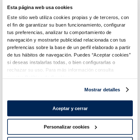
Esta página web usa cookies
Añadir
Añadir
Este sitio web utiliza cookies propias y de terceros, con
el fin de garantizar su buen funcionamiento, configurar
tus preferencias, analizar tu comportamiento de
navegación y mostrarte publicidad relacionada con tus
preferencias sobre la base de un perfil elaborado a partir
de tus hábitos de navegación. Puedes “Aceptar cookies”
si deseas instalarlas todas, o bien configurarlas o
Combina-ho i fes un menú de 10!
rechazar su uso. Para más información consulta
nuestra
Política de Cookies.
Mostrar detalles
Aceptar y cerrar
Personalizar cookies