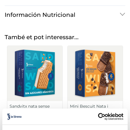
Información Nutricional
També et pot interessar...
Sandvitx nata sense
Mini Bescuit Nata i
sucres afegits
Xocolata
Sin azucares añadidos
Caixa 6 u 600
2,99 €
3,49 €
Caixa 6 u 510 ml
ml