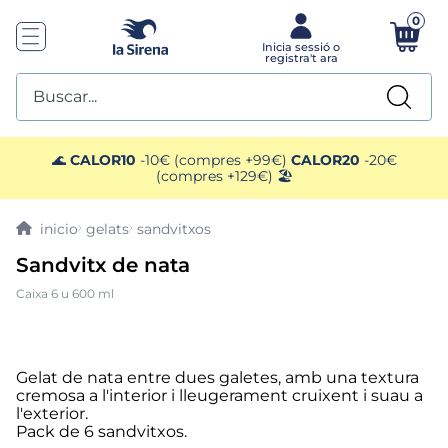
0
Buscar...
TOP SEARCHES
🌊
CALOR10
-10€ (compres +99€)
CALOR20
-20€
(compres +129€) 🏖️
1
.
mariscos
gelats
sandvitxos
2
.
gelats sirena
Sandvitx de nata
Caixa 6 u 600 ml
3
.
ensaladilla
4
.
brocoli
Gelat de nata entre dues galetes, amb una textura
cremosa a l'interior i lleugerament cruixent i suau a
5
.
menus
l'exterior.
Pack de 6 sandvitxos.