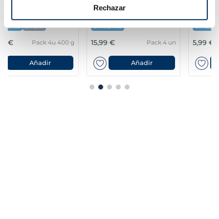
Lloms de lluç austral
Filets de llobarro
Rechazar
MSC Premium
Premium
Sin espinas
Sin espinas
15,99 €
5,99 €
Pack 4 un
Pack 180 g
Añadir
Añadir