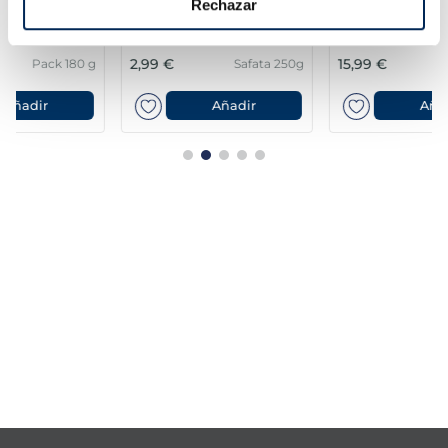
Rechazar
Listísimos
MSC Premium
Sin espinas
2,99 €
15,99 €
Safata 250g
Pack 4 un
Añadir
Añadir