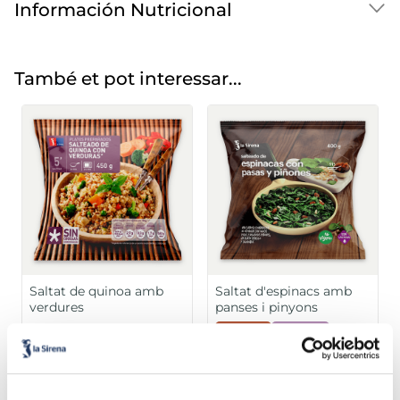
Información Nutricional
També et pot interessar...
Saltat de quinoa amb
Saltat d'espinacs amb
verdures
panses i pinyons
Sin gluten
Sin lactosa
Vegano
Vegano
3,79 €
2,99 €
Bossa 450g
Bossa 400g