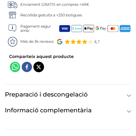
6
.
gelats sirena
Enviament GRATIS en compres +49€
7
.
menus
Recollida gratuïta a +250 botigues
Pagament segur
8
.
calamar sirena
amb:
Més de 3k reviews:
9
.
salmó premium
10
.
helados polos
Preparació i descongelació
Informació complementària