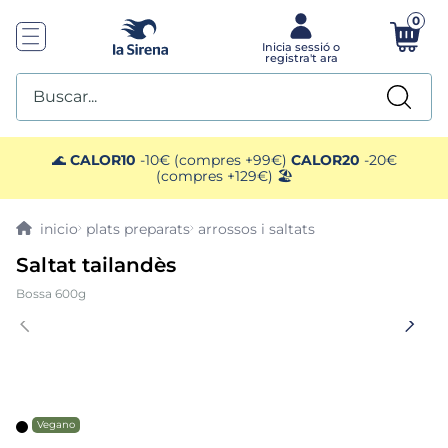
0
Buscar...
TOP SEARCHES
🌊
CALOR10
-10€ (compres +99€)
CALOR20
-20€
(compres +129€) 🏖️
1
.
mejillones
plats preparats
arrossos i saltats
2
.
pimientos
Saltat tailandès
Bossa 600g
3
.
mango
4
.
edamame
5
.
ensaladilla
Vegano