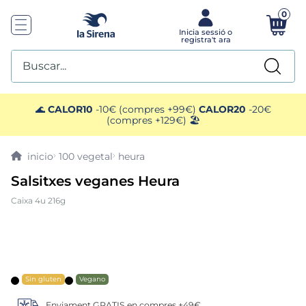
0
Buscar...
TOP SEARCHES
🌊
CALOR10
-10€ (compres +99€)
CALOR20
-20€
(compres +129€) 🏖️
1
.
mariscos
100 vegetal
heura
2
.
gelats sirena
Salsitxes veganes Heura
Caixa 4u 216g
3
.
ensaladilla
4
.
brocoli
5
.
menus
Sin gluten
Vegano
Enviament GRATIS en compres +49€