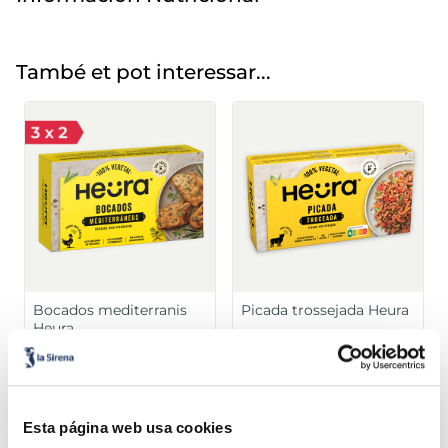
També et pot interessar...
Bocados mediterranis
Picada trossejada Heura
Heura
Sin gluten
Vegano
Sin gluten
Vegano
4,49 €
4,99 €
Caixa 180g
Caixa 300g
Esta página web usa cookies
Añadir
Añadir