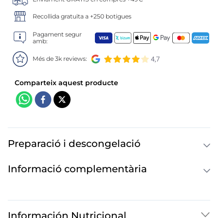
6
.
mejillon
Recollida gratuïta a +250 botigues
7
.
calamar sirena
Pagament segur
amb:
8
.
salmó premium
Més de 3k reviews:
9
.
tequeños
10
.
gambas peladas
Preparació i descongelació
Informació complementària
Información Nutricional