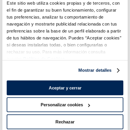
Este sitio web utiliza cookies propias y de terceros, con
COMBINABLE
el fin de garantizar su buen funcionamiento, configurar
tus preferencias, analizar tu comportamiento de
navegación y mostrarte publicidad relacionada con tus
preferencias sobre la base de un perfil elaborado a partir
de tus hábitos de navegación. Puedes “Aceptar cookies”
si deseas instalarlas todas, o bien configurarlas o
Combina-ho i fes un menú de 10!
rechazar su uso. Para más información consulta
nuestra
Política de Cookies.
Mostrar detalles
Aceptar y cerrar
Personalizar cookies
Samfaina de verdures
Mongeta sencera
Rechazar
extrafina Premium
2,79 €
3,99 €
Bossa 450g
Bossa 1 kg