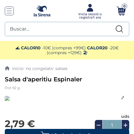
0
Buscar...
TOP SEARCHES
🌊
CALOR10
-10€ (compres +99€)
CALOR20
-20€
(compres +129€) 🏖️
1
.
mariscos
no congelats
salses
2
.
gelats sirena
Salsa d'aperitiu Espinaler
Pot 92 g
3
.
ensaladilla
4
.
brocoli
uds
5
.
menus
2,79 €