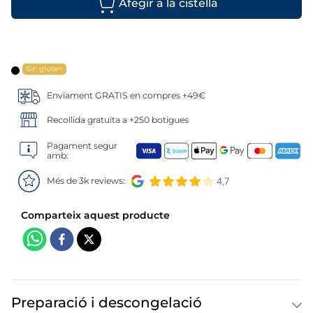
6
.
mejillon
7
.
calamar sirena
8
.
salmó premium
Sin gluten
Enviament GRATIS en compres +49€
9
.
tequeños
Recollida gratuïta a +250 botigues
10
.
gambas peladas
Pagament segur
amb:
Més de 3k reviews:
Preparació i descongelació