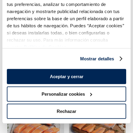
Salsa brava
Maionesa
tus preferencias, analizar tu comportamiento de
Sin gluten
Sin lactosa
navegación y mostrarte publicidad relacionada con tus
1,29 €
1,49 €
Unitat 220 ml
Unitat 220 ml
preferencias sobre la base de un perfil elaborado a partir
de tus hábitos de navegación. Puedes “Aceptar cookies”
Añadir
Añadir
si deseas instalarlas todas, o bien configurarlas o
rechazar su uso. Para más información consulta
nuestra
Política de Cookies.
Mostrar detalles
Aceptar y cerrar
Combina-ho i fes un menú de 10!
Personalizar cookies
Rechazar