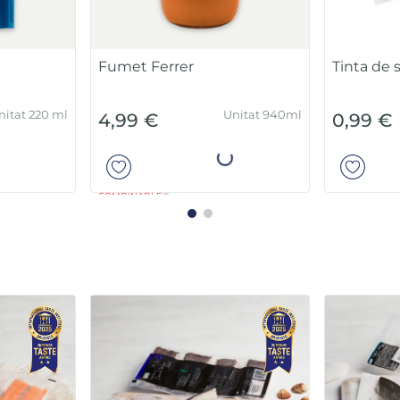
Fumet Ferrer
Tinta de s
nitat 220 ml
Unitat 940ml
4,99 €
0,99 €
ir
Añadir
COMBINABLE