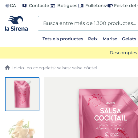
CA
Contacte
Botigues
Fulletons
Fes-te del 
Busca entre més de 1.300 productes...
Tots els productes
Peix
Marisc
Gelats
EARCHES
Descomptes d
scos
no congelats
salses
salsa còctel
ts sirena
ladilla
oli
us
llon