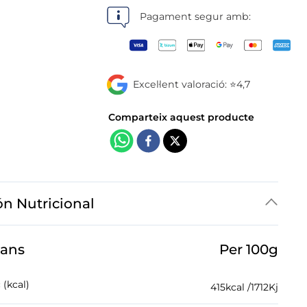
botigues
Pagament segur amb:
Excel·lent valoració: ⭐4,7
ón Nutricional
jans
Per 100g
 (kcal)
415
kcal /
1712
Kj