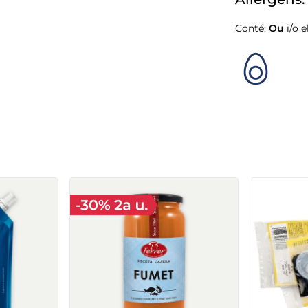
Al·lèrgens:
Conté:
Ou
i/o 