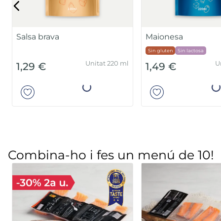
Salsa brava
Maionesa
Sin gluten
Sin lactosa
Unitat 220 ml
U
1,29 €
1,49 €
Añadir
Añad
Combina-ho i fes un menú de 10!