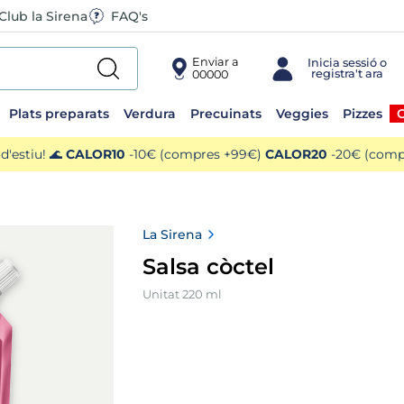
Club la Sirena
FAQ's
Enviar a
00000
Plats preparats
Verdura
Precuinats
Veggies
Pizzes
O
'estiu! 🌊
CALOR10
-10€ (compres +99€)
CALOR20
-20€ (compr
La Sirena
Salsa còctel
Unitat 220 ml