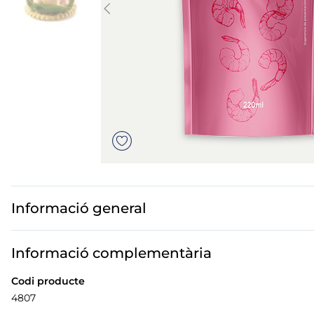
mar sirena
mó premium
ueños
bas peladas
Informació general
Informació complementària
Codi producte
4807