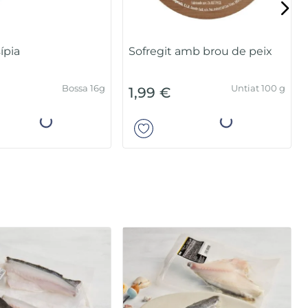
ípia
Sofregit amb brou de peix
Bossa 16g
Untiat 100 g
1,99 €
Añadir
Añadir