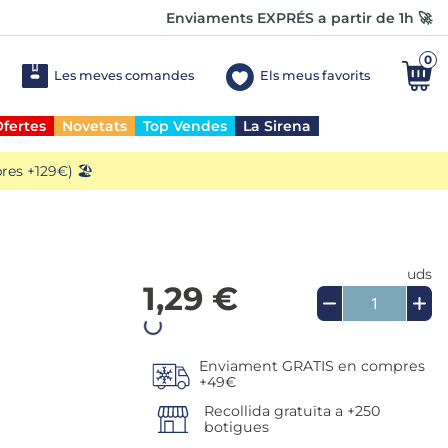
Enviaments EXPRÉS a partir de 1h 🚀
0
Les meves comandes
Els meus favorits
fertes
Novetats
Top Vendes
La Sirena
es +129€) 🏖️
uds
1,29 €
Enviament GRATIS en compres
+49€
Recollida gratuïta a +250