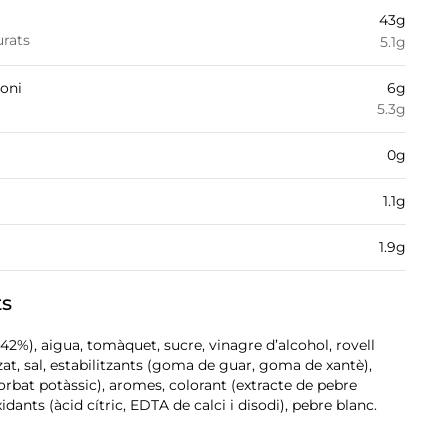
43
g
urats
5.1
g
boni
6
g
5.3
g
0
g
1.1
g
1.9
g
ts
 (42%), aigua, tomàquet, sucre, vinagre d’alcohol, rovell
at, sal, estabilitzants (goma de guar, goma de xantè),
rbat potàssic), aromes, colorant (extracte de pebre
idants (àcid cítric, EDTA de calci i disodi), pebre blanc.