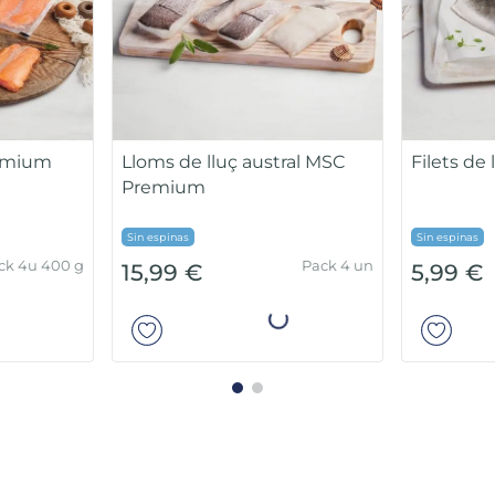
remium
Lloms de lluç austral MSC
Filets de
Premium
Sin espinas
Sin espinas
ck 4u 400 g
Pack 4 un
15,99 €
5,99 €
ir
Añadir