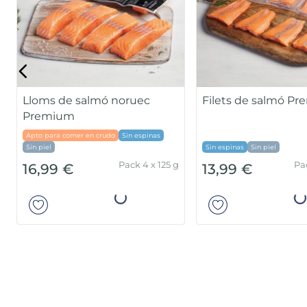
Lloms de salmó noruec
Filets de salmó P
Premium
Apto para comer en crudo
Sin espinas
Sin piel
Sin espinas
Sin piel
Pack 4 x 125 g
Pa
16,99 €
13,99 €
Añadir
Añad