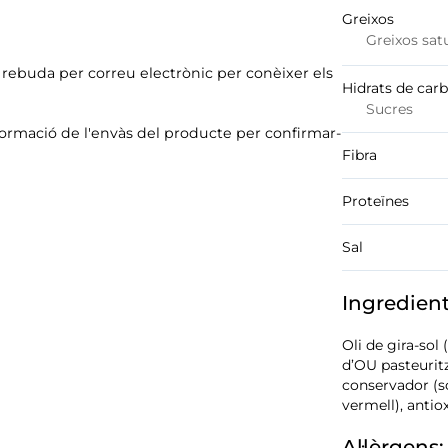
Greixos
Greixos sat
ó rebuda per correu electrònic per conèixer els
Hidrats de car
Sucres
formació de l'envàs del producte per confirmar-
Fibra
Proteïnes
Sal
Ingredien
Oli de gira-sol
d’OU pasteuritz
conservador (so
vermell), antiox