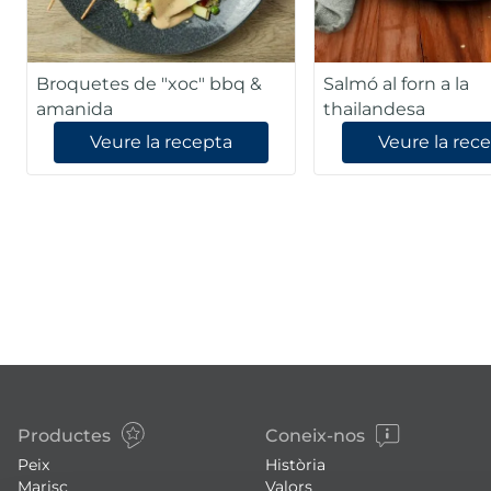
Broquetes de "xoc" bbq &
Salmó al forn a la
amanida
thailandesa
Veure la recepta
Veure la rec
Productes
Coneix-nos
Peix
Història
Marisc
Valors