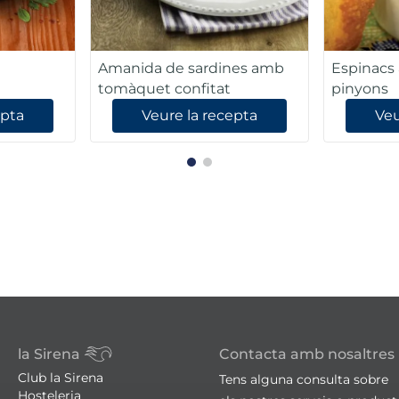
Amanida de sardines amb
Espinacs 
tomàquet confitat
pinyons
epta
Veure la recepta
Veu
la Sirena
Contacta amb nosaltres
Club la Sirena
Tens alguna consulta sobre
Hosteleria