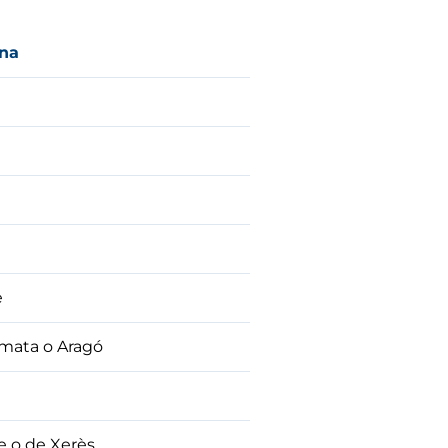
ena
e
lamata o Aragó
re o de Xerès