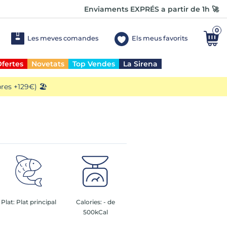
Enviaments EXPRÉS a partir de 1h 🚀
0
Les meves comandes
Els meus favorits
fertes
Novetats
Top Vendes
La Sirena
es +129€) 🏖️
Plat:
Plat principal
Calories:
- de
500kCal