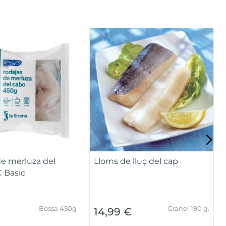
de merluza del
Lloms de lluç del cap
 Basic
Bossa 450g
Granel 190 g.
14,99 €