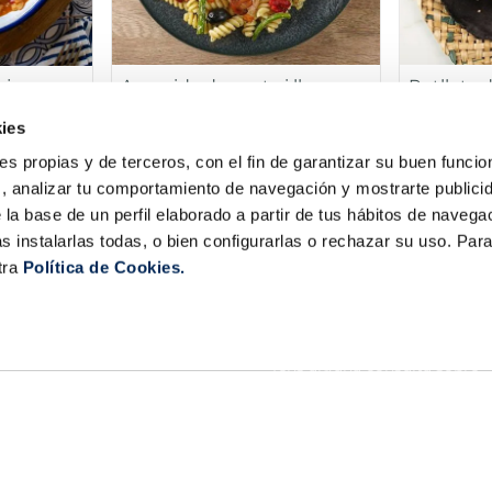
iojana
Amanida de pasta i lluç
Rotllets d
farcits de
ies
ta
Ver la receta
V
ies propias y de terceros, con el fin de garantizar su buen funci
s, analizar tu comportamiento de navegación y mostrarte publici
 la base de un perfil elaborado a partir de tus hábitos de naveg
s instalarlas todas, o bien configurarlas o rechazar su uso. Pa
tra
Política de Cookies.
la Sirena
Contacta amb nosaltres
Club la Sirena
Tens alguna consulta sobre
Hosteleria
els nostres serveis o produc
Familia nombrosa
Botigues
sac@lasirena.es
Avís legal
900 21 06 21
Política de privacitat