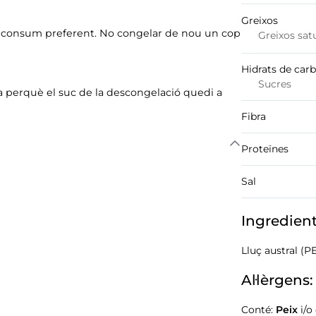
Greixos
 de consum preferent. No congelar de nou un cop
Greixos sat
Hidrats de car
Sucres
ta perquè el suc de la descongelació quedi a
Fibra
Proteïnes
Sal
Ingredien
Lluç austral (P
Al·lèrgens:
Conté:
Peix
i/o