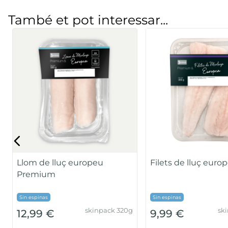
També et pot interessar...
Llom de lluç europeu
Filets de lluç euro
Premium
Sin espinas
Sin espinas
skinpack 320g
sk
12,99 €
9,99 €