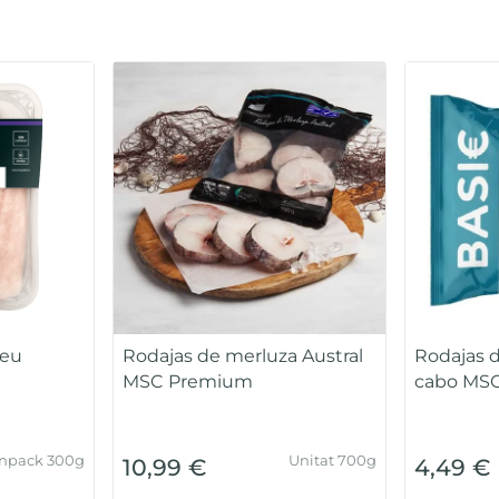
peu
Rodajas de merluza Austral
Rodajas 
MSC Premium
cabo MSC
inpack 300g
Unitat 700g
10,99 €
4,49 €