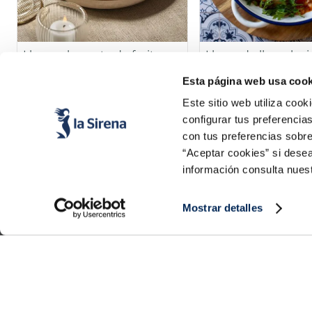
Lluç amb crosta de fruits
Lloms de lluç a la r
secs
Esta página web usa cook
Ver la receta
Ver la rece
Este sitio web utiliza cook
configurar tus preferencia
con tus preferencias sobre
“Aceptar cookies” si desea
información consulta nues
Mostrar detalles
Productes
Coneix-nos
Peix
Història
Marisc
Valors
Verdura
Premsa
Plats preparats
Treballa amb nosaltres
Carn
Blog
Gelats i postres
Esdeveniments