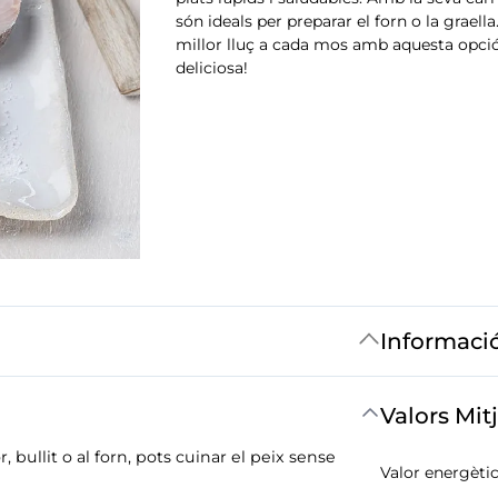
són ideals per preparar el forn o la graell
millor lluç a cada mos amb aquesta opció 
deliciosa!
Informaci
Valors Mit
, bullit o al forn, pots cuinar el peix sense
Valor energètic