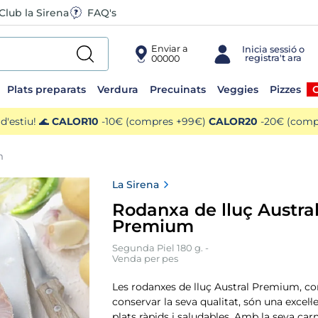
Club la Sirena
FAQ's
Enviar a
00000
Plats preparats
Verdura
Precuinats
Veggies
Pizzes
O
'estiu! 🌊
CALOR10
-10€ (compres +99€)
CALOR20
-20€ (compr
m
La Sirena
Rodanxa de lluç Austra
Premium
Segunda Piel 180 g. -
Venda per pes
Les rodanxes de lluç Austral Premium, c
conservar la seva qualitat, són una excel·l
plats ràpids i saludables. Amb la seva car