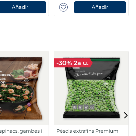
Añadir
Añadir
espinacs, gambes i
Pèsols extrafins Premium