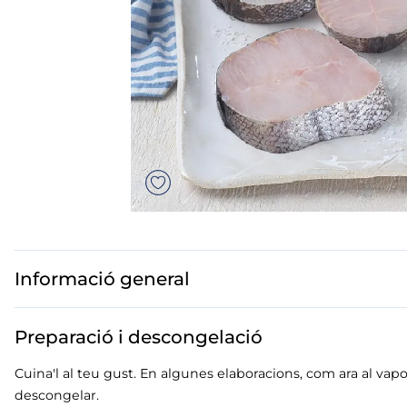
mar sirena
mó premium
ueños
bas peladas
Informació general
Preparació i descongelació
Cuina'l al teu gust. En algunes elaboracions, com ara al vapor
descongelar.