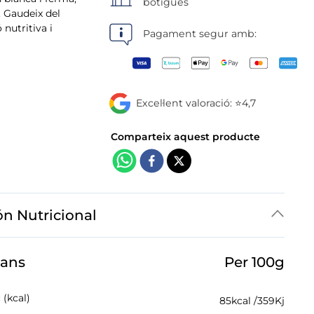
botigues
a. Gaudeix del
nutritiva i
Pagament segur amb:
Excel·lent valoració: ⭐4,7
ón Nutricional
jans
Per 100g
 (kcal)
85
kcal /
359
Kj