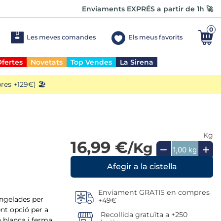
Enviaments EXPRÉS a partir de 1h 🚀
0
Les meves comandes
Els meus favorits
fertes
Novetats
Top Vendes
La Sirena
es +129€) 🏖️
Kg
16,99 €
l
/Kg
Enviament GRATIS en compres
ongelades per
+49€
ent opció per a
Recollida gratuïta a +250
n blanca i ferma,