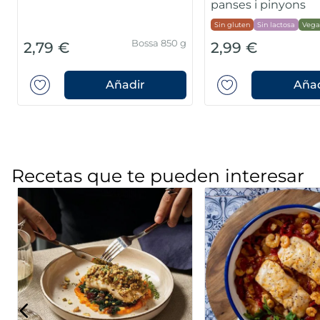
panses i pinyons
Sin gluten
Sin lactosa
Vega
Bossa 850 g
2,79 €
2,99 €
Añadir
Añad
Recetas que te pueden interesar