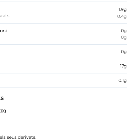
1.9
g
urats
0.4
g
boni
0
g
0
g
0
g
17
g
0.1
g
ts
EIX)
 els seus derivats.