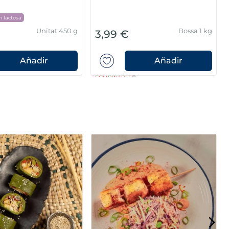
n lactosa
Unitat 450 g
Bossa 1 kg
3,99 €
Añadir
Añadir
COMBINABLE