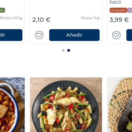
bacó
no
Sin gluten
Si
Bossa 400g
Bossa 1kg
2,10 €
3,99 €
ir
Añadir