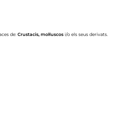
aces de:
Crustacis
,
mol·luscos
i/o els seus derivats.