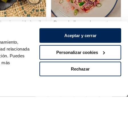
'espinacs i bròquil
Daus de lluç en broqueta,
 verdures i lluç
coleslaw i maionesa kimchi
Aceptar y cerrar
er la receta
Ver la receta
onamiento,
dad relacionada
Personalizar cookies
ación. Puedes
ra más
Rechazar
Pagament segur
tes?
Síguenos