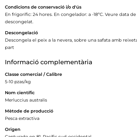
Condicions de conservació i/o d'ús
En frigorífic: 24 hores. En congelador: a -18ºC. Veure data
descongelat.
Descongelació
Descongela el peix a la nevera, sobre una safata amb reixe
part
Informació complementària
Classe comercial / Calibre
5-10 pzas/kg
Nom científic
Merluccius australis
Mètode de producció
Pesca extractiva
Origen
Capturado en 81. Pacífic sud-occidental