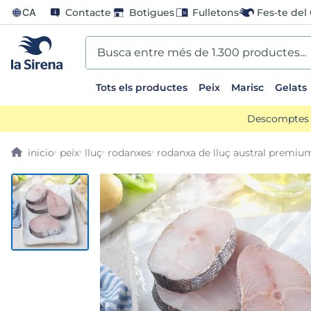
CA
Contacte
Botigues
Fulletons
Fes-te del 
Busca entre més de 1.300 productes...
Tots els productes
Peix
Marisc
Gelats
EARCHES
Descomptes d
scos
peix
lluç
rodanxes
rodanxa de lluç austral premiu
ts sirena
ladilla
oli
us
llon