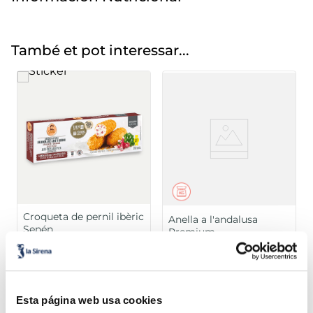
També et pot interessar...
Croqueta de pernil ibèric
Anella a l'andalusa
Senén
Premium
Sin gluten
4,19 €
23,99 €
Caixa 250 g
Granel 500 g.
Añadir
Añadir
Esta página web usa cookies