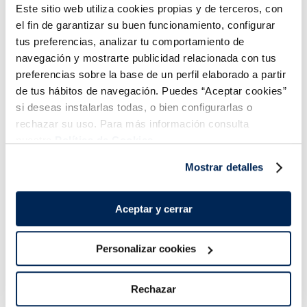
Este sitio web utiliza cookies propias y de terceros, con
el fin de garantizar su buen funcionamiento, configurar
tus preferencias, analizar tu comportamiento de
navegación y mostrarte publicidad relacionada con tus
preferencias sobre la base de un perfil elaborado a partir
de tus hábitos de navegación. Puedes “Aceptar cookies”
si deseas instalarlas todas, o bien configurarlas o
Combina-ho i fes un menú de 10!
rechazar su uso. Para más información consulta
nuestra
Política de Cookies.
Mostrar detalles
Aceptar y cerrar
Personalizar cookies
Filets de llobarro
Lloms de lluç austral
Premium
MSC Premium
Rechazar
Sin espinas
Sin espinas