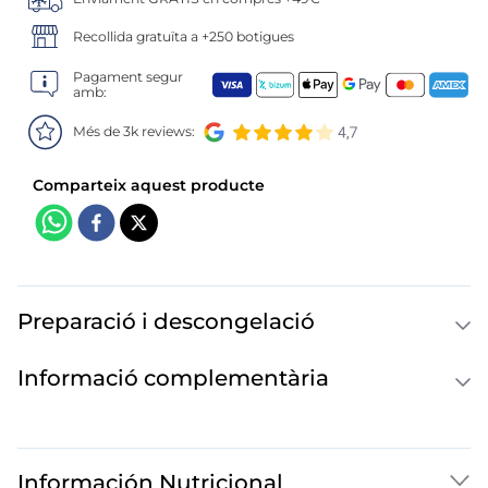
6
.
pan bao
Recollida gratuïta a +250 botigues
7
.
menus
Pagament segur
amb:
8
.
helados polos
Més de 3k reviews:
9
.
calamar sirena
10
.
salmó premium
Preparació i descongelació
Informació complementària
Información Nutricional