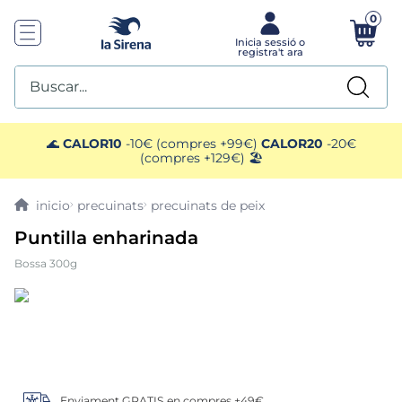
0
Buscar...
TOP SEARCHES
🌊
CALOR10
-10€ (compres +99€)
CALOR20
-20€
(compres +129€) 🏖️
1
.
plato preparado
precuinats
precuinats de peix
2
.
ensaladilla
Puntilla enharinada
Bossa 300g
3
.
gelats sirena
4
.
vegan
5
.
preparado paella
Enviament GRATIS en compres +49€