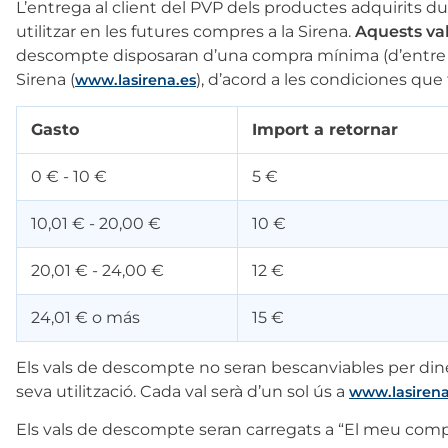
L’entrega al client del PVP dels productes adquirits d
utilitzar en les futures compres a la Sirena.
Aquests va
descompte disposaran d’una compra mínima (d’entre 
Sirena (
), d’acord a les condiciones que
www.lasirena.es
Gasto
Import a retornar
0 € - 10 €
5 €
10,01 € - 20,00 €
10 €
20,01 € - 24,00 €
12 €
24,01 € o más
15 €
Els vals de descompte no seran bescanviables per diner
seva utilització. Cada val serà d’un sol ús a
www.lasirena
Els vals de descompte seran carregats a “El meu compte