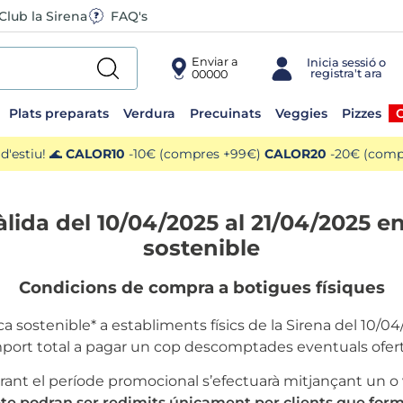
Club la Sirena
FAQ's
Enviar a
00000
Plats preparats
Verdura
Precuinats
Veggies
Pizzes
O
'estiu! 🌊
CALOR10
-10€ (compres +99€)
CALOR20
-20€ (compr
da del 10/04/2025 al 21/04/2025 e
sostenible
Condicions de compra a botigues físiques
a sostenible* a establiments físics de la Sirena del 10/0
mport total a pagar un cop descomptades eventuals ofert
rant el període promocional s’efectuarà mitjançant un o v
e podran ser redimits únicament per clients que formi