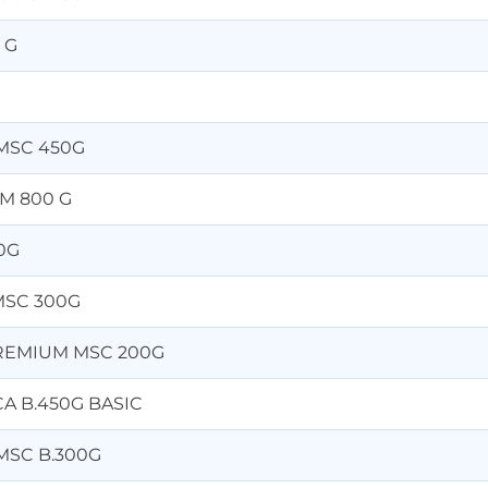
 G
MSC 450G
UM 800 G
0G
MSC 300G
PREMIUM MSC 200G
A B.450G BASIC
SC B.300G