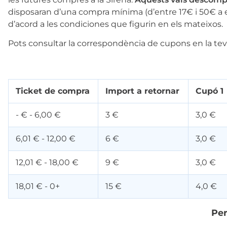
disposaran d’una compra mínima (d’entre 17€ i 50€ a esta
mar sirena
d’acord a les condiciones que figurin en els mateixos.
Pots consultar la correspondència de cupons en la tev
mó premium
ueños
Ticket de compra
Import a retornar
Cupó 1
bas peladas
- € - 6,00 €
3 €
3,0 €
6,01 € - 12,00 €
6 €
3,0 €
12,01 € - 18,00 €
9 €
3,0 €
18,01 € - 0+
15 €
4,0 €
Per