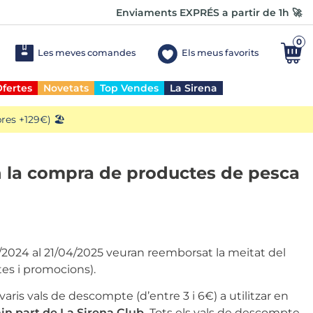
Enviaments EXPRÉS a partir de 1h 🚀
0
Les meves comandes
Els meus favorits
fertes
Novetats
Top Vendes
La Sirena
es +129€) 🏖️
n la compra de productes de pesca
4/2024 al 21/04/2025 veuran reemborsat la meitat del
es i promocions).
aris vals de descompte (d’entre 3 i 6€) a utilitzar en
n part de La Sirena Club.
Tots els vals de descompte