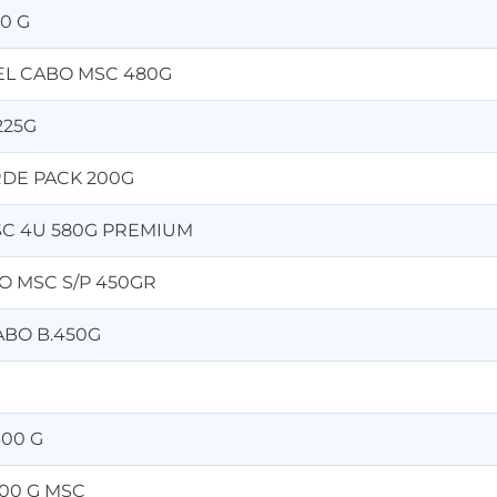
0 G
L CABO MSC 480G
225G
RDE PACK 200G
C 4U 580G PREMIUM
 MSC S/P 450GR
ABO B.450G
300 G
00 G MSC