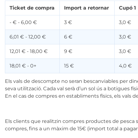
Ticket de compra
Import a retornar
Cupó 1
- € - 6,00 €
3 €
3,0 €
6,01 € - 12,00 €
6 €
3,0 €
12,01 € - 18,00 €
9 €
3,0 €
18,01 € - 0+
15 €
4,0 €
Els vals de descompte no seran bescanviables per diner
seva utilització. Cada val serà d’un sol ús a botigues fís
En el cas de compres en establiments físics, els vals d
Els clients que realitzin compres productes de pesca 
compres, fins a un màxim de 15€ (import total a paga