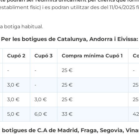
bliment físic) i es podran utilitzar des del 11/04/2025 fi
a botiga habitual.
Per les botigues de Catalunya, Andorra i Eivissa:
Cupó 2
Cupó 3
Compra mínima Cupó 1
Co
-
-
25 €
-
3,0 €
-
25 €
25
3,0 €
3,0 €
25 €
25
5,0 €
6,0 €
33 €
42
 botigues de C.A de Madrid, Fraga, Segovia, Vina