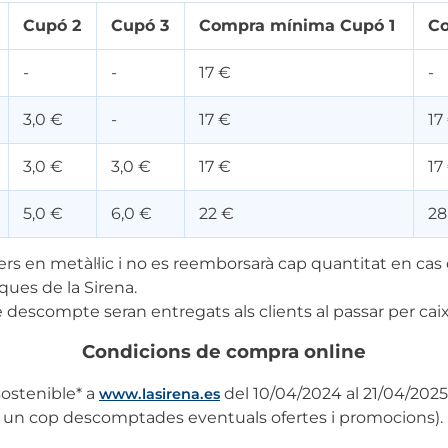
Cupó 2
Cupó 3
Compra mínima Cupó 1
Co
-
-
17 €
-
3,0 €
-
17 €
17
3,0 €
3,0 €
17 €
17
5,0 €
6,0 €
22 €
28
s en metàl·lic i no es reemborsarà cap quantitat en cas 
iques de la Sirena.
e descompte seran entregats als clients al passar per caix
Condicions de compra online
sostenible* a
del 10/04/2024 al 21/04/2025
www.lasirena.es
r un cop descomptades eventuals ofertes i promocions).