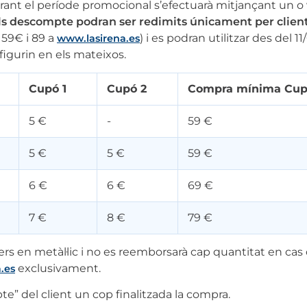
urant el període promocional s’efectuarà mitjançant un o 
ls descompte podran ser redimits únicament per client
59€ i 89 a
) i es podran utilitzar des del 1
www.lasirena.es
 figurin en els mateixos.
Cupó 1
Cupó 2
Compra mínima Cup
5 €
-
59 €
5 €
5 €
59 €
6 €
6 €
69 €
7 €
8 €
79 €
s en metàl·lic i no es reemborsarà cap quantitat en cas 
exclusivament.
.es
” del client un cop finalitzada la compra.