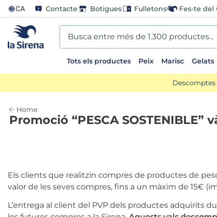
CA
Contacte
Botigues
Fulletons
Fes-te del 
Busca entre més de 1.300 productes...
Tots els productes
Peix
Marisc
Gelats
EARCHES
Descomptes d
scos
Home
Promoció “PESCA SOSTENIBLE” vàli
ts sirena
ladilla
oli
Els clients que realitzin compres de productes de pesc
valor de les seves compres, fins a un màxim de 15€ (i
us
L’entrega al client del PVP dels productes adquirits du
llon
les futures compres a la Sirena.
Aquests vals descompt