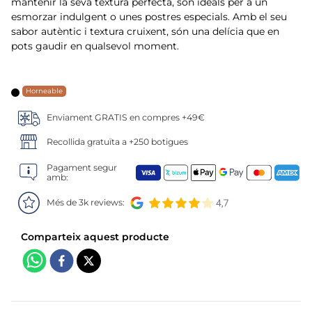
6
.
croquetas
mantenir la seva textura perfecta, són ideals per a un
esmorzar indulgent o unes postres especials. Amb el seu
sabor autèntic i textura cruixent, són una delícia que en
7
.
canelones
pots gaudir en qualsevol moment.
8
.
gambon
Horneable
9
.
listísimos
Enviament GRATIS en compres +49€
10
.
pollo
Recollida gratuïta a +250 botigues
Pagament segur
amb:
Més de 3k reviews: