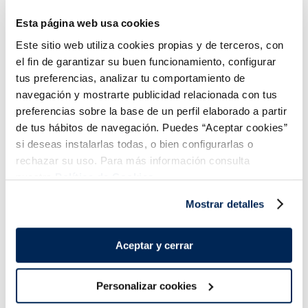
Esta página web usa cookies
Mini croissants mantega
Mini chics de xocolata
3,49 €
3,49 €
Bossa 300 g
Safata 360g
Este sitio web utiliza cookies propias y de terceros, con
el fin de garantizar su buen funcionamiento, configurar
Añadir
Añadir
tus preferencias, analizar tu comportamiento de
navegación y mostrarte publicidad relacionada con tus
preferencias sobre la base de un perfil elaborado a partir
de tus hábitos de navegación. Puedes “Aceptar cookies”
si deseas instalarlas todas, o bien configurarlas o
rechazar su uso. Para más información consulta
nuestra
Política de Cookies.
Combina-ho i fes un menú de 10!
Mostrar detalles
Aceptar y cerrar
Personalizar cookies