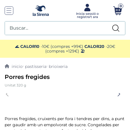
0
Buscar...
TOP SEARCHES
🌊
CALOR10
-10€ (compres +99€)
CALOR20
-20€
(compres +129€) 🏖️
1
.
helados sirena
pastísseria
brioixeria
2
.
gambas
Porres fregides
Unitat 320 g
3
.
patatas
4
.
gamba
5
.
verduras
Porres fregides, cruixents per fora i tendres per dins, a punt
per gaudir amb un empolvorat de sucre. Congelades per