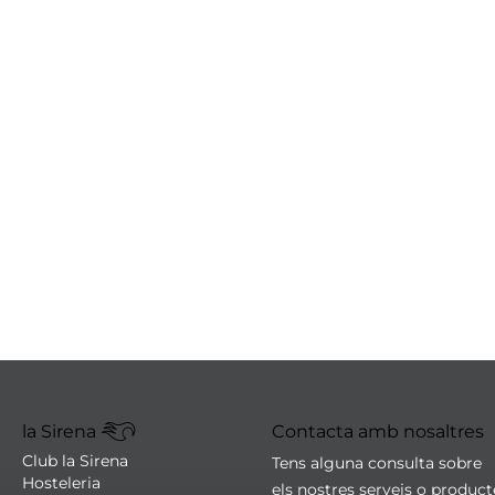
la Sirena
Contacta amb nosaltres
Club la Sirena
Tens alguna consulta sobre
Hosteleria
els nostres serveis o produc