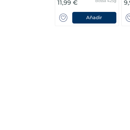
Bossa 425g
11,99 €
9
Añadir