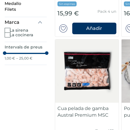
medallo
Sin espinas
Sin
filets
Pack 4 un
15,99 €
1
Marca
Añadir
la sirena
la cocinera
Intervals de preus
1,00 €
–
25,00 €
Cua pelada de gamba
Po
Austral Premium MSC
pu