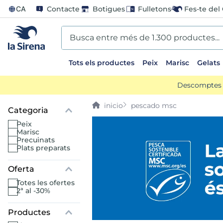
CA
Contacte
Botigues
Fulletons
Fes-te del 
Busca entre més de 1.300 productes...
Tots els productes
Peix
Marisc
Gelats
EARCHES
Descomptes d
scos
pescado msc
go
peix
marisc
precuinats
us
plats preparats
Oferta
ts sirena
totes les ofertes
2ª al -30%
mar sirena
ina helado