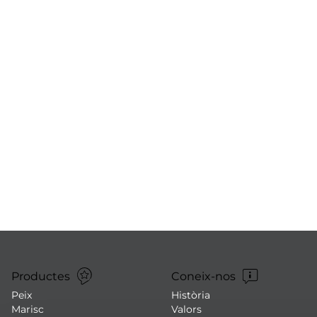
Productes
Coneix-nos
Peix
Història
Marisc
Valors