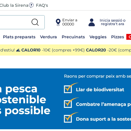
Club la Sirena
FAQ's
Enviar a
00000
Plats preparats
Verdura
Precuinats
Veggies
Pizzes
O
'estiu! 🌊
CALOR10
-10€ (compres +99€)
CALOR20
-20€ (compr