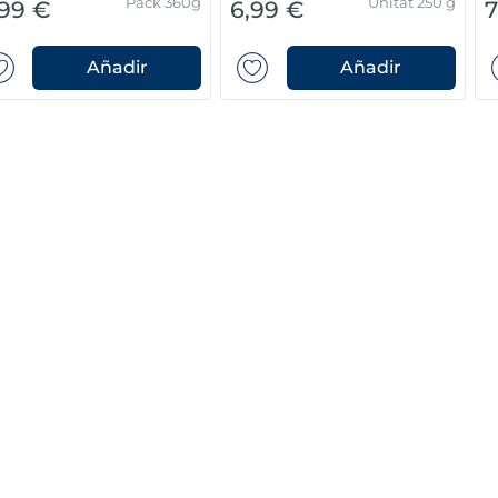
Pack 360g
Unitat 250 g
,99 €
6,99 €
7
Añadir
Añadir