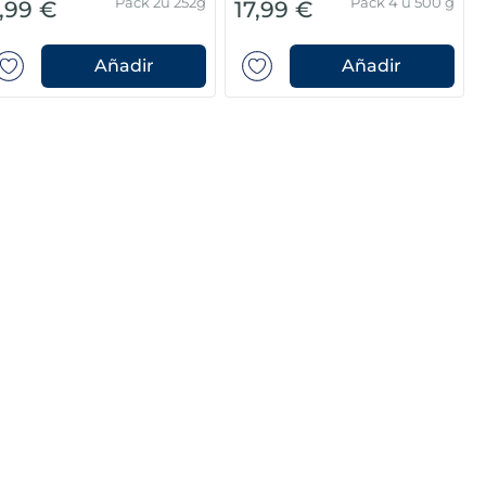
Pack 2u 252g
Pack 4 u 500 g
,99 €
17,99 €
Añadir
Añadir