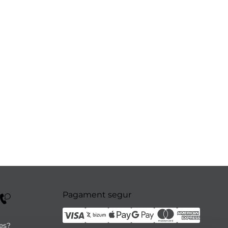
Pagament segur
tes?