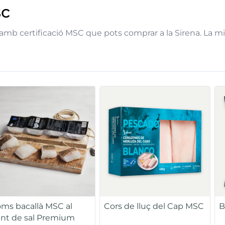
sc
c amb certificació MSC que pots comprar a la Sirena. La m
oms bacallà MSC al
Cors de lluç del Cap MSC
B
nt de sal Premium