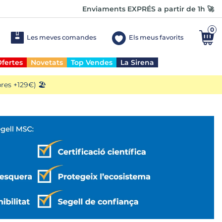
Enviaments EXPRÉS a partir de 1h 🚀
0
Les meves comandes
Els meus favorits
fertes
Novetats
Top Vendes
La Sirena
es +129€) 🏖️