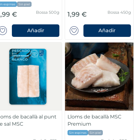
in espinas
Sin piel
Bossa 500g
Bossa 450g
,99 €
1,99 €
Añadir
Añadir
loms de bacallà al punt
Lloms de bacallà MSC
e sal MSC
Premium
Sin espinas
Sin piel