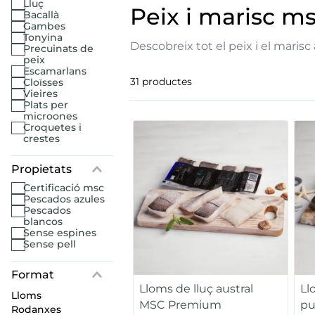
lluç
peix i marisc m
bacallà
gambes
mó premium
tonyina
Descobreix tot el peix i el maris
precuinats de
peix
mar troceado
escamarlans
31
productes
cloïsses
vieires
but
plats per
microones
croquetes i
ados polos
crestes
certificació msc
pescados azules
pescados
blancos
sense espines
sense pell
Lloms de lluç austral
Ll
lloms
MSC Premium
pu
rodanxes