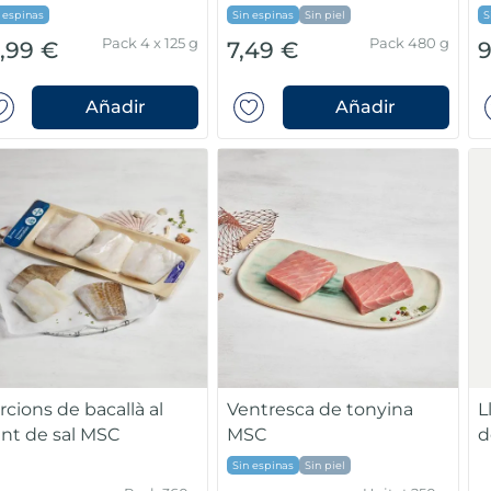
 espinas
Sin espinas
Sin piel
S
Pack 4 x 125 g
Pack 480 g
6,99 €
7,49 €
9
Añadir
Añadir
rcions de bacallà al
Ventresca de tonyina
L
nt de sal MSC
MSC
d
Sin espinas
Sin piel