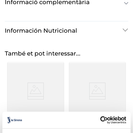
Informació complementària
Información Nutricional
També et pot interessar...
Patata chef gourmet
Patata farcida de carxofa
McCain
i ceba