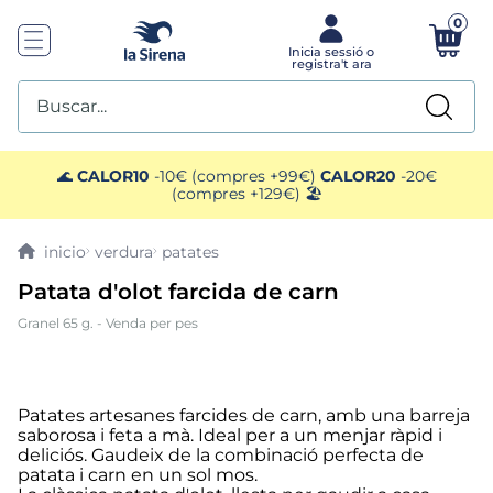
0
Buscar...
TOP SEARCHES
🌊
CALOR10
-10€ (compres +99€)
CALOR20
-20€
(compres +129€) 🏖️
1
.
helados sirena
verdura
patates
2
.
gambas
Patata d'olot farcida de carn
Granel 65 g. - Venda per pes
3
.
patatas
4
.
gamba
Patates artesanes farcides de carn, amb una barreja
saborosa i feta a mà. Ideal per a un menjar ràpid i
5
.
verduras
deliciós. Gaudeix de la combinació perfecta de
patata i carn en un sol mos.