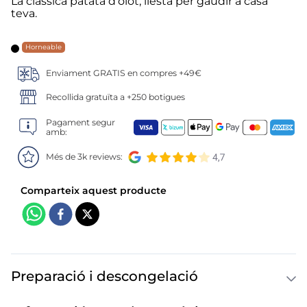
6
.
croquetas
La clàssica patata d'olot, llesta per gaudir a casa
teva.
7
.
canelones
Horneable
8
.
gambon
Enviament GRATIS en compres +49€
Recollida gratuïta a +250 botigues
9
.
sushi
Pagament segur
amb:
10
.
listísimos
Més de 3k reviews:
Preparació i descongelació