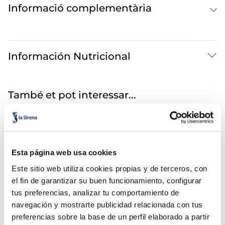
Informació complementària
Información Nutricional
També et pot interessar...
Esta página web usa cookies
Este sitio web utiliza cookies propias y de terceros, con
el fin de garantizar su buen funcionamiento, configurar
tus preferencias, analizar tu comportamiento de
navegación y mostrarte publicidad relacionada con tus
Vaset gelat vainilla i
Terrina Premium Menta
preferencias sobre la base de un perfil elaborado a partir
xocolata
amb xocolata