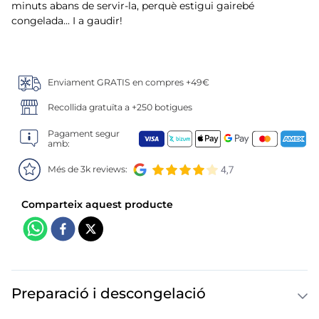
6
.
tarrina helado
minuts abans de servir-la, perquè estigui gairebé
congelada... I a gaudir!
7
.
salmó premium
8
.
calamar troceado
Enviament GRATIS en compres +49€
9
.
halibut
Recollida gratuïta a +250 botigues
Pagament segur
10
.
helados polos
amb:
Més de 3k reviews:
Preparació i descongelació