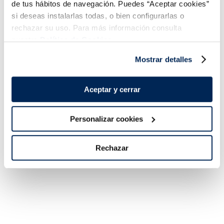
de tus hábitos de navegación. Puedes “Aceptar cookies”
Sin gluten
si deseas instalarlas todas, o bien configurarlas o
0,99 €
5,49 €
Unitat 100 ml
Unitat 500 ml
rechazar su uso. Para más información consulta
nuestra
Política de Cookies.
Añadir
Añadir
Mostrar detalles
COMBINABLE
COMBINABLE
Aceptar y cerrar
Personalizar cookies
Rechazar