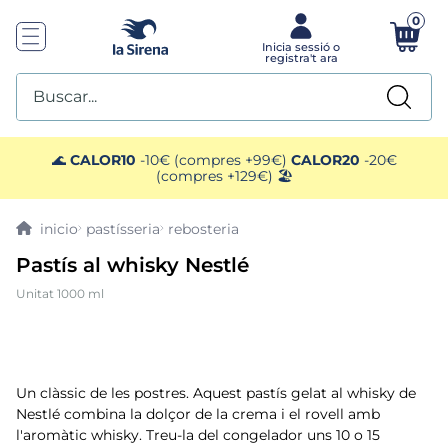
0
Buscar...
TOP SEARCHES
🌊
CALOR10
-10€ (compres +99€)
CALOR20
-20€
(compres +129€) 🏖️
1
.
mariscos
pastísseria
rebosteria
2
.
mango
Pastís al whisky Nestlé
Unitat 1000 ml
3
.
menus
4
.
gelats sirena
Un clàssic de les postres. Aquest pastís gelat al whisky de
5
.
calamar sirena
Nestlé combina la dolçor de la crema i el rovell amb
l'aromàtic whisky. Treu-la del congelador uns 10 o 15